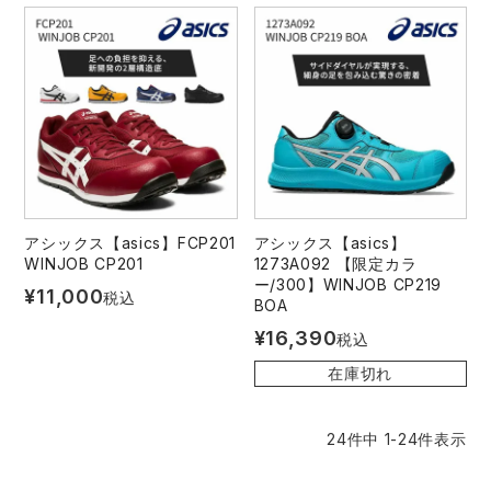
アシックス【asics】FCP201
アシックス【asics】
WINJOB CP201
1273A092 【限定カラ
ー/300】WINJOB CP219
¥
11,000
税込
BOA
¥
16,390
税込
在庫切れ
24
件中
1
-
24
件表示