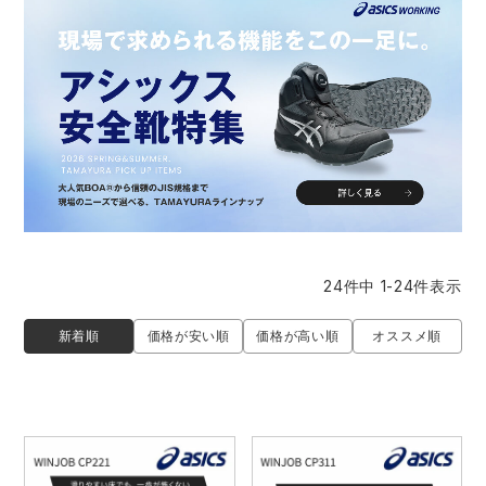
防寒着
ミズノ安全靴ランキング
寅壱
農作業服
アイトス株式会社
作業着ランキング
コーコス
電気・設備作業服
ジーベック
作業用手袋
アウトドアウェアランキング
クロダルマ
配達・営業作業服
桑和
アウトドア・スポーツ
つなぎランキング
山田辰
自動車整備士作業服
クレヒフク
ワークスーツ
空調服ランキング
おたふく手袋
DIY・日曜大工作業服
マック
コンプレッションウェア
24
件中
1
-
24
件表示
コンプレッションウェアランキング
住商モンブラン
飲食店ユニフォーム
ボンマックス
作業用ポロシャツ
新着順
価格が安い順
価格が高い順
オススメ順
作業用ポロシャツランキング
GUSH FORCE
運送・倉庫作業服
CUP
安全保護具
作業用手袋ランキング
GDジャパン
清掃・ビルメンテ作業服
カーシーカシマ
レインウェア・カッパ