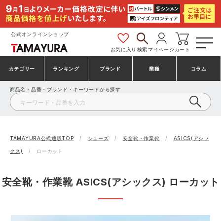
公式オンラインショップ
お気に入り
検索
マイページ
カート
カテゴリー
ランキング
ブランド
業種
コラム
商品名・品番・ブランド・キーワードから探す
安全靴・作業靴
安全靴ランキング
アシックス
建設・建築作業服
ミズノ
シューズ
安全靴スニーカーランキング
プーマ
製造・工場作業服
コンバース（CONVERSE）
TAMAYURA公式通販TOP
シューズ
安全靴・作業靴
ASICS(アシッ
クス)
ローカット
作業着・作業服
シューズランキング
シモン
鉄鋼・機械作業服
バートル
安全靴・作業靴 ASICS(アシックス) ローカット
事務服・オフィスウェア
アシックス安全靴ランキング
アイズフロンティア
大工・鳶作業服
TSDESIGN