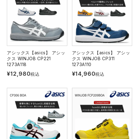
レインウェアランキング
シンメン
夜間・高視認性安全服
日進ゴム
ヤッケ
アイズフロンティア ランキング
ハイパーV
医療白衣・介護服
丸五
作業用小物・アクセサリー
TSDESIGN ランキング
ムービンカット
グラディエーター
鞄・バッグ
アシックス【asics】 アシッ
アシックス【asics】 アシッ
クス WINJOB CP221
クス WINJOB CP311
1273A118
1273A110
コーコス ランキング
ニオイクリア
タカヤ商事
つなぎ
¥
12,980
¥
14,960
税込
税込
アイトス ランキング
エアークラフト
自重堂
ファン付き作業着・空調服
ジーベック ランキング
サーヴォ
セロリー 大阪支店
電熱ウェア・ヒートウェア
ネーム刺繍・プリント加工対象商品
アタックベース
サンエス
刺繍・プリント加工対象商品
作業着