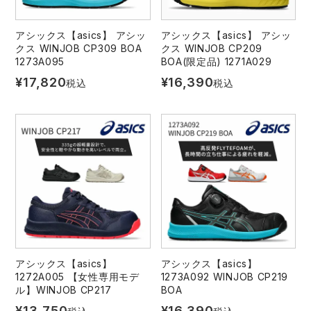
中塚被服
イーブンリバー
ニット
アシックス【asics】 アシッ
アシックス【asics】 アシッ
スターライト工業
東洋物産工業
クス WINJOB CP309 BOA
クス WINJOB CP209
ファン付きウェア
1273A095
BOA(限定品) 1271A029
¥
17,820
¥
16,390
税込
税込
弘進ゴム
藤井電工
防寒
福山ゴム工業
ビッグボーン商事株式会社
カジュアル
アシックス【asics】
アシックス【asics】
1272A005 【女性専用モデ
1273A092 WINJOB CP219
ル】WINJOB CP217
BOA
¥
13,750
¥
16,390