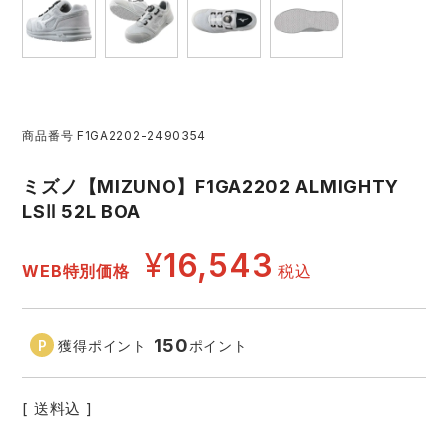
レインウェアランキング
シンメン
夜間・高視認性安全服
日進ゴム
ヤッケ
アイズフロンティア ランキング
ハイパーV
医療白衣・介護服
丸五
作業用小物・アクセサリー
商品番号
F1GA2202-2490354
TSDESIGN ランキング
ムービンカット
グラディエーター
鞄・バッグ
ミズノ【MIZUNO】F1GA2202 ALMIGHTY
LSⅡ 52L BOA
コーコス ランキング
ニオイクリア
タカヤ商事
つなぎ
¥
16,543
WEB特別価格
税込
アイトス ランキング
エアークラフト
自重堂
ファン付き作業着・空調服
ジーベック ランキング
サーヴォ
セロリー 大阪支店
150
獲得ポイント
ポイント
電熱ウェア・ヒートウェア
ネーム刺繍・プリント加工対象商品
アタックベース
サンエス
送料込
刺繍・プリント加工対象商品
作業着