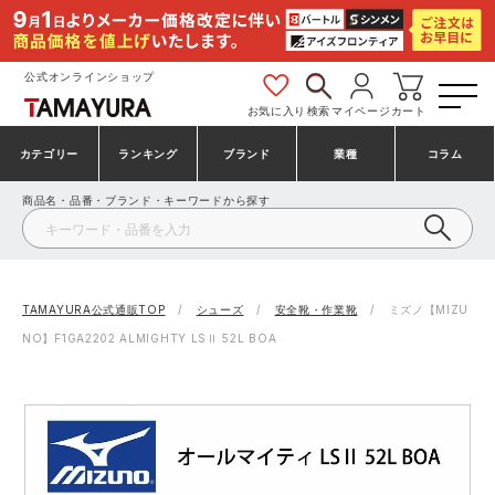
公式オンラインショップ
お気に入り
検索
マイページ
カート
カテゴリー
ランキング
ブランド
業種
コラム
商品名・品番・ブランド・キーワードから探す
安全靴・作業靴
安全靴ランキング
アシックス
建設・建築作業服
ミズノ
シューズ
安全靴スニーカーランキング
プーマ
製造・工場作業服
コンバース（CONVERSE）
TAMAYURA公式通販TOP
シューズ
安全靴・作業靴
ミズノ【MIZU
NO】F1GA2202 ALMIGHTY LSⅡ 52L BOA
作業着・作業服
シューズランキング
シモン
鉄鋼・機械作業服
バートル
事務服・オフィスウェア
アシックス安全靴ランキング
アイズフロンティア
大工・鳶作業服
TSDESIGN