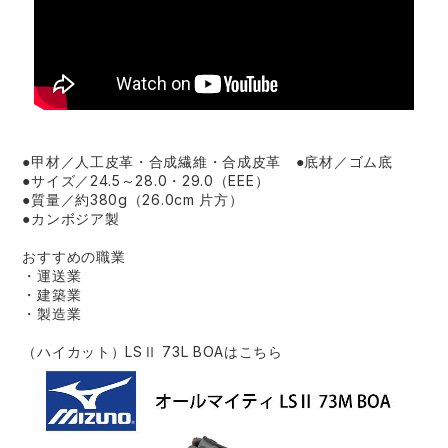
●甲材／人工皮革・合成繊維・合成皮革 ●底材／ゴム底
●サイズ／24.5～28.0・29.0（EEE）
●質量／約380g（26.0cm 片方）
●カンボジア製
おすすめの職業
・運送業
・建築業
・製造業
（ハイカット）LSⅡ 73L BOAはこちら