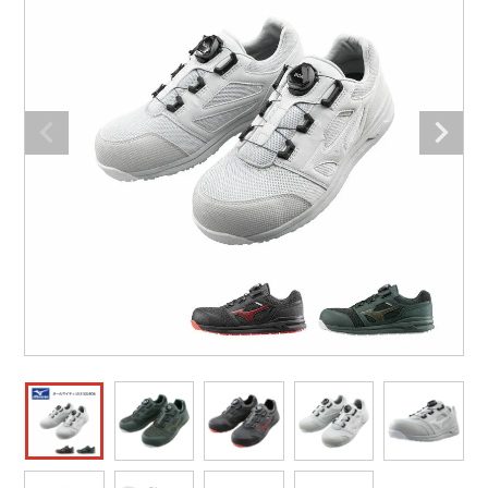
防寒着
ミズノ安全靴ランキング
寅壱
農作業服
アイトス株式会社
作業着ランキング
コーコス
電気・設備作業服
ジーベック
作業用手袋
アウトドアウェアランキング
クロダルマ
配達・営業作業服
桑和
アウトドア・スポーツ
つなぎランキング
山田辰
自動車整備士作業服
クレヒフク
ワークスーツ
空調服ランキング
おたふく手袋
DIY・日曜大工作業服
マック
コンプレッションウェア
コンプレッションウェアランキング
住商モンブラン
飲食店ユニフォーム
ボンマックス
作業用ポロシャツ
作業用ポロシャツランキング
GUSH FORCE
運送・倉庫作業服
CUP
安全保護具
作業用手袋ランキング
GDジャパン
清掃・ビルメンテ作業服
カーシーカシマ
レインウェア・カッパ