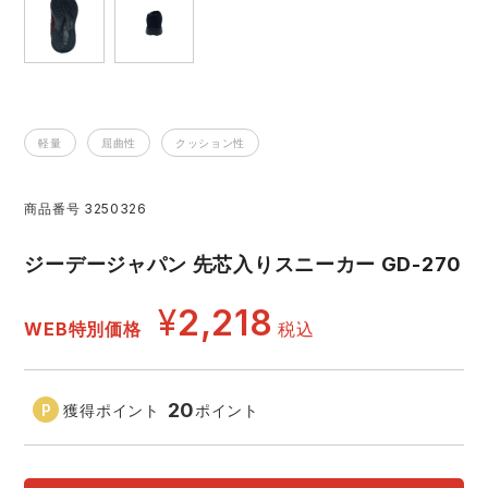
レインウェアランキング
シンメン
夜間・高視認性安全服
日進ゴム
ヤッケ
アイズフロンティア ランキング
ハイパーV
医療白衣・介護服
丸五
作業用小物・アクセサリー
軽量
屈曲性
クッション性
TSDESIGN ランキング
ムービンカット
グラディエーター
鞄・バッグ
商品番号
3250326
コーコス ランキング
ニオイクリア
タカヤ商事
つなぎ
ジーデージャパン 先芯入りスニーカー GD-270
アイトス ランキング
エアークラフト
自重堂
¥
2,218
ファン付き作業着・空調服
WEB特別価格
税込
ジーベック ランキング
サーヴォ
セロリー 大阪支店
電熱ウェア・ヒートウェア
20
獲得ポイント
ポイント
ネーム刺繍・プリント加工対象商品
アタックベース
サンエス
刺繍・プリント加工対象商品
作業着