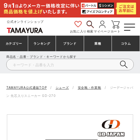
公式オンラインショップ
お気に入り
検索
マイページ
カート
カテゴリー
ランキング
ブランド
業種
コラム
商品名・品番・ブランド・キーワードから探す
安全靴・作業靴
安全靴ランキング
アシックス
建設・建築作業服
ミズノ
シューズ
安全靴スニーカーランキング
プーマ
製造・工場作業服
コンバース（CONVERSE）
TAMAYURA公式通販TOP
シューズ
安全靴・作業靴
ジーデージャパ
ン 先芯入りスニーカー GD-270
作業着・作業服
シューズランキング
シモン
鉄鋼・機械作業服
バートル
事務服・オフィスウェア
アシックス安全靴ランキング
アイズフロンティア
大工・鳶作業服
TSDESIGN