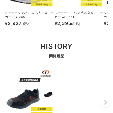
ジーデージャパン 先芯入りスニー
ジーデージャパン 先芯入りスニー
ジー
カー GD-260
カー GD-271
カー 
¥
2,927
¥
2,395
¥
3,
(税込)
(税込)
HISTORY
閲覧履歴