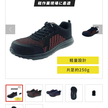
防寒着
ミズノ安全靴ランキング
寅壱
農作業服
アイトス株式会社
作業着ランキング
コーコス
電気・設備作業服
ジーベック
作業用手袋
アウトドアウェアランキング
クロダルマ
配達・営業作業服
桑和
アウトドア・スポーツ
つなぎランキング
山田辰
自動車整備士作業服
クレヒフク
ワークスーツ
空調服ランキング
おたふく手袋
DIY・日曜大工作業服
マック
コンプレッションウェア
コンプレッションウェアランキング
住商モンブラン
飲食店ユニフォーム
ボンマックス
作業用ポロシャツ
作業用ポロシャツランキング
GUSH FORCE
運送・倉庫作業服
CUP
安全保護具
作業用手袋ランキング
GDジャパン
清掃・ビルメンテ作業服
カーシーカシマ
レインウェア・カッパ