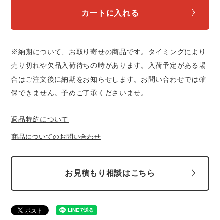
中塚被服
イーブンリバー
カートに入れる
ニット
スターライト工業
東洋物産工業
ファン付きウェア
※納期について、お取り寄せの商品です。タイミングにより
弘進ゴム
藤井電工
売り切れや欠品入荷待ちの時があります。入荷予定がある場
防寒
合はご注文後に納期をお知らせします。お問い合わせでは確
保できません。予めご了承くださいませ。
福山ゴム工業
ビッグボーン商事株式会社
カジュアル
返品特約について
商品についてのお問い合わせ
お見積もり相談はこちら