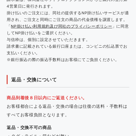
4営業日に発行されます。
掛け払いのご注文には、同社の提供するNP掛け払いサービスが適
用され、ご注文と同時にご注文の商品の代金債権を譲渡します。
「
NP掛け払い利用規約及び同社のプライバシーポリシー
」に同意
してNP掛け払いをご選択ください。
与信枠は、個別に設定させていただきます。
請求書に記載されている銀行口座または、コンビニの払込票でお
支払いください。
※銀行振込の際の振込手数料はお客様にてご負担ください。
返品・交換について
商品到着後８日以内にご返送ください。
お客様都合による返品・交換の場合は往復の送料・手数料は
すべてお客様負担となります。
返品・交換不可の商品
・タグ・ラベル・箱などが無い