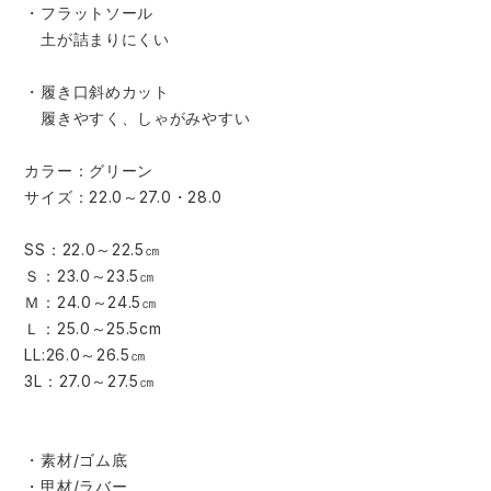
中塚被服
イーブンリバー
・フラットソール
ニット
土が詰まりにくい
スターライト工業
東洋物産工業
・履き口斜めカット
ファン付きウェア
履きやすく、しゃがみやすい
弘進ゴム
藤井電工
防寒
カラー：グリーン
サイズ：22.0～27.0・28.0
福山ゴム工業
ビッグボーン商事株式会社
カジュアル
SS：22.0～22.5㎝
Ｓ：23.0～23.5㎝
Ｍ：24.0～24.5㎝
Ｌ：25.0～25.5cm
LL:26.0～26.5㎝
3L：27.0～27.5㎝
・素材/ゴム底
・甲材/ラバー