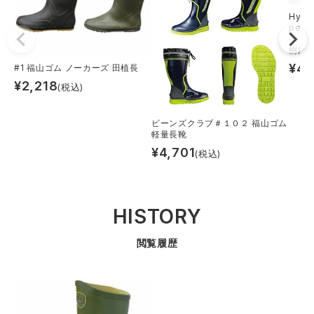
Hyp
per
ット安
樹脂
¥
4,
#1 福山ゴム ノーカーズ 田植長
¥
2,218
(税込)
ビーンズクラブ＃１０２ 福山ゴム
軽量長靴
¥
4,701
(税込)
HISTORY
閲覧履歴