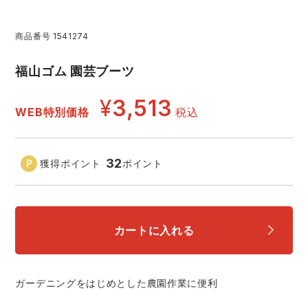
レインウェアランキング
シンメン
夜間・高視認性安全服
日進ゴム
ヤッケ
商品番号
1541274
アイズフロンティア ランキング
ハイパーV
医療白衣・介護服
丸五
福山ゴム 園芸ブーツ
作業用小物・アクセサリー
¥
3,513
TSDESIGN ランキング
ムービンカット
グラディエーター
WEB特別価格
税込
鞄・バッグ
コーコス ランキング
ニオイクリア
タカヤ商事
つなぎ
32
獲得ポイント
ポイント
アイトス ランキング
エアークラフト
自重堂
ファン付き作業着・空調服
カートに入れる
ジーベック ランキング
サーヴォ
セロリー 大阪支店
電熱ウェア・ヒートウェア
ネーム刺繍・プリント加工対象商品
アタックベース
サンエス
刺繍・プリント加工対象商品
ガーデニングをはじめとした農園作業に便利
作業着