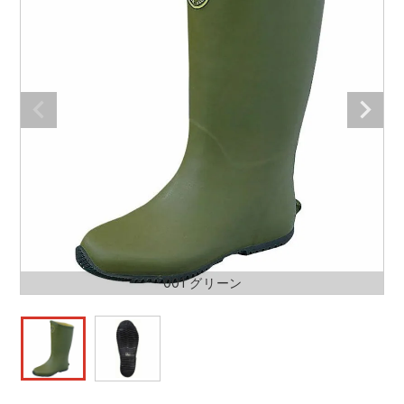
防寒着
ミズノ安全靴ランキング
寅壱
農作業服
アイトス株式会社
作業着ランキング
コーコス
電気・設備作業服
ジーベック
作業用手袋
アウトドアウェアランキング
クロダルマ
配達・営業作業服
桑和
アウトドア・スポーツ
つなぎランキング
山田辰
自動車整備士作業服
クレヒフク
ワークスーツ
空調服ランキング
おたふく手袋
DIY・日曜大工作業服
マック
コンプレッションウェア
コンプレッションウェアランキング
住商モンブラン
飲食店ユニフォーム
ボンマックス
作業用ポロシャツ
001 グリーン
作業用ポロシャツランキング
GUSH FORCE
運送・倉庫作業服
CUP
安全保護具
作業用手袋ランキング
GDジャパン
清掃・ビルメンテ作業服
カーシーカシマ
レインウェア・カッパ