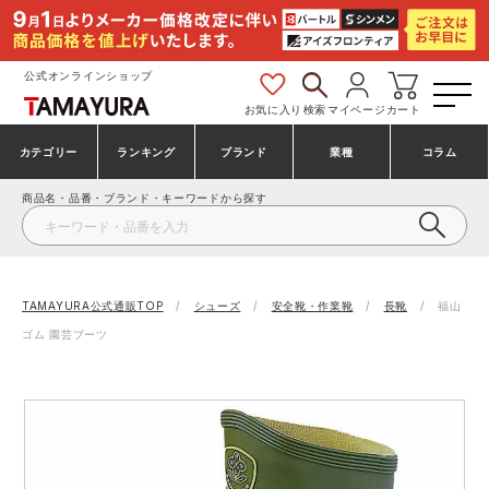
公式オンラインショップ
お気に入り
検索
マイページ
カート
カテゴリー
ランキング
ブランド
業種
コラム
商品名・品番・ブランド・キーワードから探す
安全靴・作業靴
安全靴ランキング
アシックス
建設・建築作業服
ミズノ
シューズ
安全靴スニーカーランキング
プーマ
製造・工場作業服
コンバース（CONVERSE）
TAMAYURA公式通販TOP
シューズ
安全靴・作業靴
長靴
福山
ゴム 園芸ブーツ
作業着・作業服
シューズランキング
シモン
鉄鋼・機械作業服
バートル
事務服・オフィスウェア
アシックス安全靴ランキング
アイズフロンティア
大工・鳶作業服
TSDESIGN