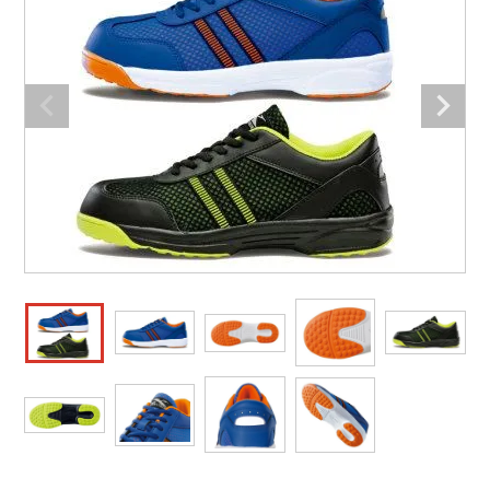
防寒着
ミズノ安全靴ランキング
寅壱
農作業服
アイトス株式会社
作業着ランキング
コーコス
電気・設備作業服
ジーベック
作業用手袋
アウトドアウェアランキング
クロダルマ
配達・営業作業服
桑和
アウトドア・スポーツ
つなぎランキング
山田辰
自動車整備士作業服
クレヒフク
ワークスーツ
空調服ランキング
おたふく手袋
DIY・日曜大工作業服
マック
コンプレッションウェア
コンプレッションウェアランキング
住商モンブラン
飲食店ユニフォーム
ボンマックス
作業用ポロシャツ
作業用ポロシャツランキング
GUSH FORCE
運送・倉庫作業服
CUP
安全保護具
作業用手袋ランキング
GDジャパン
清掃・ビルメンテ作業服
カーシーカシマ
レインウェア・カッパ