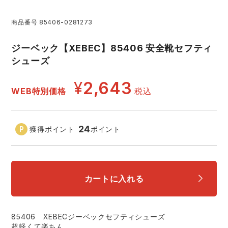
レインウェアランキング
シンメン
夜間・高視認性安全服
日進ゴム
ヤッケ
商品番号
85406-0281273
ジーベック【XEBEC】85406 安全靴セフティ
アイズフロンティア ランキング
ハイパーV
医療白衣・介護服
丸五
作業用小物・アクセサリー
シューズ
TSDESIGN ランキング
ムービンカット
グラディエーター
¥
2,643
鞄・バッグ
WEB特別価格
税込
コーコス ランキング
ニオイクリア
タカヤ商事
つなぎ
24
獲得ポイント
ポイント
アイトス ランキング
エアークラフト
自重堂
ファン付き作業着・空調服
ジーベック ランキング
サーヴォ
セロリー 大阪支店
電熱ウェア・ヒートウェア
カートに入れる
ネーム刺繍・プリント加工対象商品
アタックベース
サンエス
刺繍・プリント加工対象商品
作業着
85406 XEBECジーベックセフティシューズ
超軽くて楽ちん