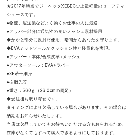
中塚被服
イーブンリバー
★2017年時点でジーベックXEBEC史上最軽量のセーフティ
ニット
シューズです。
スターライト工業
東洋物産工業
●物流、運送業などよく動くお仕事の人に最適
ファン付きウェア
●アッパー部分に通気性の良いメッシュ素材採用
弘進ゴム
藤井電工
◆かかと部分に反射材使用、暗闇からあなたを守ります。
防寒
◆EVAミッドソールがクッション性と軽量化を実現。
●アッパー：本体/合成皮革+メッシュ
福山ゴム工業
ビッグボーン商事株式会社
カジュアル
●アウターソール：EVA+ラバー
●3E若干細身
●樹脂先芯
●重さ：560ｇ（26.0cmの両足）
◆受注後お取り寄せです。
タイミングにより欠品している場合があります。その場合は
納期をお知らせいたします。
当店は欠品していてもお待ちいただける方もおられるため、
在庫がなくてもすべて購入できるようにしております。