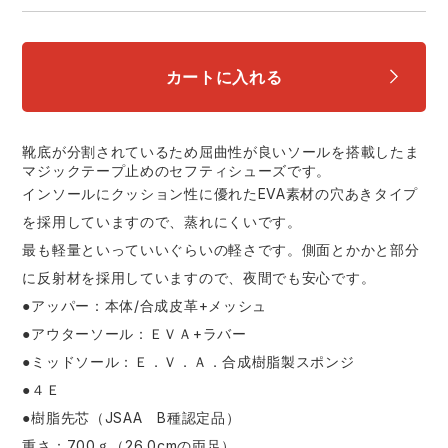
中塚被服
イーブンリバー
ニット
スターライト工業
東洋物産工業
カートに入れる
ファン付きウェア
弘進ゴム
藤井電工
防寒
靴底が分割されているため屈曲性が良いソールを搭載したま
マジックテープ止めのセフティシューズです。
福山ゴム工業
ビッグボーン商事株式会社
インソールにクッション性に優れたEVA素材の穴あきタイプ
カジュアル
を採用していますので、蒸れにくいです。
最も軽量といっていいぐらいの軽さです。側面とかかと部分
に反射材を採用していますので、夜間でも安心です。
●アッパー：本体/合成皮革+メッシュ
●アウターソール：ＥＶＡ+ラバー
●ミッドソール：Ｅ．Ｖ．Ａ．合成樹脂製スポンジ
●４Ｅ
●樹脂先芯（JSAA B種認定品）
重さ：700ｇ（26.0cmの両足）