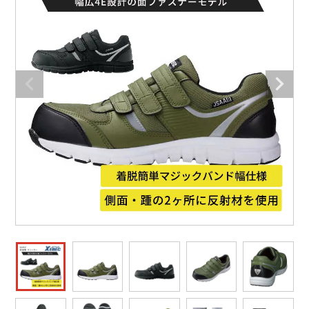
防寒着
ミズノ安全靴ランキング
寅壱
農作業服
アイトス株式会社
作業着ランキング
コーコス
電気・設備作業服
ジーベック
作業用手袋
アウトドアウェアランキング
クロダルマ
配達・営業作業服
桑和
アウトドア・スポーツ
つなぎランキング
山田辰
自動車整備士作業服
クレヒフク
ワークスーツ
空調服ランキング
おたふく手袋
DIY・日曜大工作業服
マック
コンプレッションウェア
コンプレッションウェアランキング
住商モンブラン
飲食店ユニフォーム
ボンマックス
作業用ポロシャツ
作業用ポロシャツランキング
GUSH FORCE
運送・倉庫作業服
CUP
安全保護具
作業用手袋ランキング
GDジャパン
清掃・ビルメンテ作業服
カーシーカシマ
レインウェア・カッパ