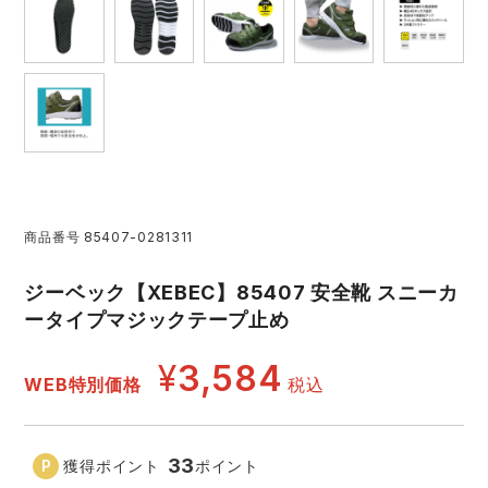
レインウェアランキング
シンメン
夜間・高視認性安全服
日進ゴム
ヤッケ
アイズフロンティア ランキング
ハイパーV
医療白衣・介護服
丸五
作業用小物・アクセサリー
TSDESIGN ランキング
ムービンカット
グラディエーター
鞄・バッグ
コーコス ランキング
ニオイクリア
タカヤ商事
商品番号
85407-0281311
つなぎ
ジーベック【XEBEC】85407 安全靴 スニーカ
アイトス ランキング
エアークラフト
自重堂
ファン付き作業着・空調服
ータイプマジックテープ止め
¥
3,584
ジーベック ランキング
サーヴォ
セロリー 大阪支店
電熱ウェア・ヒートウェア
WEB特別価格
税込
ネーム刺繍・プリント加工対象商品
アタックベース
サンエス
刺繍・プリント加工対象商品
作業着
33
獲得ポイント
ポイント