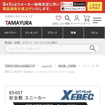
公式オンラインショップ
お気に入り
検索
マイページ
カート
カテゴリー
ランキング
ブランド
業種
コラム
商品名・品番・ブランド・キーワードから探す
安全靴・作業靴
安全靴ランキング
アシックス
建設・建築作業服
ミズノ
シューズ
安全靴スニーカーランキング
プーマ
製造・工場作業服
コンバース（CONVERSE）
TAMAYURA公式通販TOP
シューズ
安全靴・作業靴
ジーベック【X
EBEC】85407 安全靴 スニーカータイプマジックテープ止め
作業着・作業服
シューズランキング
シモン
鉄鋼・機械作業服
バートル
事務服・オフィスウェア
アシックス安全靴ランキング
アイズフロンティア
大工・鳶作業服
TSDESIGN