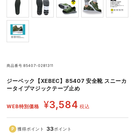
レインウェアランキング
シンメン
夜間・高視認性安全服
日進ゴム
ヤッケ
アイズフロンティア ランキング
ハイパーV
医療白衣・介護服
丸五
作業用小物・アクセサリー
TSDESIGN ランキング
ムービンカット
グラディエーター
鞄・バッグ
コーコス ランキング
ニオイクリア
タカヤ商事
商品番号
85407-0281311
つなぎ
ジーベック【XEBEC】85407 安全靴 スニーカ
アイトス ランキング
エアークラフト
自重堂
ファン付き作業着・空調服
ータイプマジックテープ止め
¥
3,584
ジーベック ランキング
サーヴォ
セロリー 大阪支店
電熱ウェア・ヒートウェア
WEB特別価格
税込
ネーム刺繍・プリント加工対象商品
アタックベース
サンエス
刺繍・プリント加工対象商品
作業着
33
獲得ポイント
ポイント