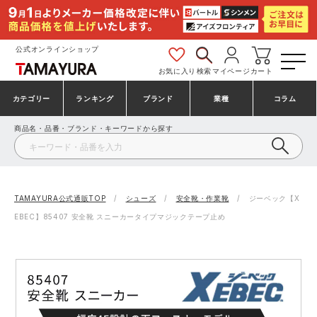
公式オンラインショップ
お気に入り
検索
マイページ
カート
カテゴリー
ランキング
ブランド
業種
コラム
商品名・品番・ブランド・キーワードから探す
安全靴・作業靴
安全靴ランキング
アシックス
建設・建築作業服
ミズノ
シューズ
安全靴スニーカーランキング
プーマ
製造・工場作業服
コンバース（CONVERSE）
TAMAYURA公式通販TOP
シューズ
安全靴・作業靴
ジーベック【X
EBEC】85407 安全靴 スニーカータイプマジックテープ止め
作業着・作業服
シューズランキング
シモン
鉄鋼・機械作業服
バートル
事務服・オフィスウェア
アシックス安全靴ランキング
アイズフロンティア
大工・鳶作業服
TSDESIGN