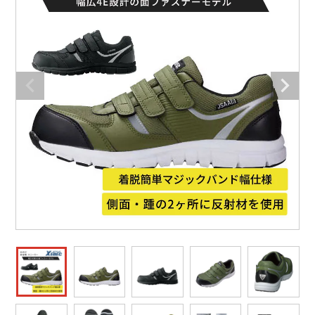
防寒着
ミズノ安全靴ランキング
寅壱
農作業服
アイトス株式会社
作業着ランキング
コーコス
電気・設備作業服
ジーベック
作業用手袋
アウトドアウェアランキング
クロダルマ
配達・営業作業服
桑和
アウトドア・スポーツ
つなぎランキング
山田辰
自動車整備士作業服
クレヒフク
ワークスーツ
空調服ランキング
おたふく手袋
DIY・日曜大工作業服
マック
コンプレッションウェア
コンプレッションウェアランキング
住商モンブラン
飲食店ユニフォーム
ボンマックス
作業用ポロシャツ
作業用ポロシャツランキング
GUSH FORCE
運送・倉庫作業服
CUP
安全保護具
作業用手袋ランキング
GDジャパン
清掃・ビルメンテ作業服
カーシーカシマ
レインウェア・カッパ