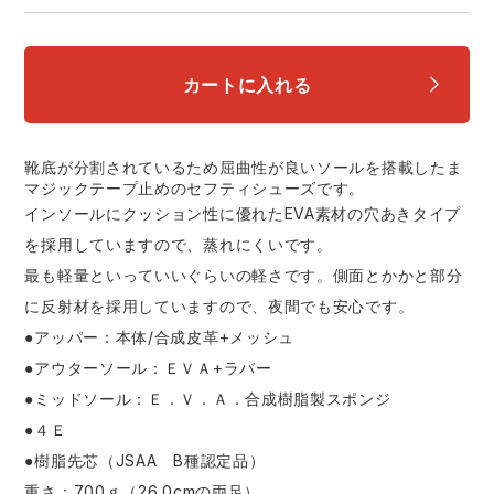
中塚被服
イーブンリバー
ニット
スターライト工業
東洋物産工業
カートに入れる
ファン付きウェア
弘進ゴム
藤井電工
防寒
靴底が分割されているため屈曲性が良いソールを搭載したま
マジックテープ止めのセフティシューズです。
福山ゴム工業
ビッグボーン商事株式会社
インソールにクッション性に優れたEVA素材の穴あきタイプ
カジュアル
を採用していますので、蒸れにくいです。
最も軽量といっていいぐらいの軽さです。側面とかかと部分
に反射材を採用していますので、夜間でも安心です。
●アッパー：本体/合成皮革+メッシュ
●アウターソール：ＥＶＡ+ラバー
●ミッドソール：Ｅ．Ｖ．Ａ．合成樹脂製スポンジ
●４Ｅ
●樹脂先芯（JSAA B種認定品）
重さ：700ｇ（26.0cmの両足）