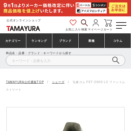
公式オンラインショップ
お気に入り
検索
マイページ
カート
カテゴリー
ランキング
ブランド
業種
コラム
商品名・品番・ブランド・キーワードから探す
安全靴・作業靴
安全靴ランキング
アシックス
建設・建築作業服
ミズノ
シューズ
安全靴スニーカーランキング
プーマ
製造・工場作業服
コンバース（CONVERSE）
TAMAYURA公式通販TOP
シューズ
弘進ゴム FST-2000 LC ファントム
ストリート
作業着・作業服
シューズランキング
シモン
鉄鋼・機械作業服
バートル
事務服・オフィスウェア
アシックス安全靴ランキング
アイズフロンティア
大工・鳶作業服
TSDESIGN