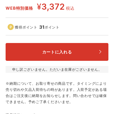
¥
3,372
WEB特別価格
税込
レインウェアランキング
シンメン
夜間・高視認性安全服
日進ゴム
ヤッケ
アイズフロンティア ランキング
ハイパーV
医療白衣・介護服
丸五
31
作業用小物・アクセサリー
獲得ポイント
ポイント
TSDESIGN ランキング
ムービンカット
グラディエーター
鞄・バッグ
カートに入れる
コーコス ランキング
ニオイクリア
タカヤ商事
つなぎ
申し訳ございません。ただいま在庫がございません。
アイトス ランキング
エアークラフト
自重堂
ファン付き作業着・空調服
※納期について、お取り寄せの商品です。タイミングにより
ジーベック ランキング
サーヴォ
セロリー 大阪支店
電熱ウェア・ヒートウェア
売り切れや欠品入荷待ちの時があります。入荷予定がある場
合はご注文後に納期をお知らせします。問い合わせでは確保
ネーム刺繍・プリント加工対象商品
アタックベース
サンエス
できません。予めご了承くださいませ。
刺繍・プリント加工対象商品
作業着