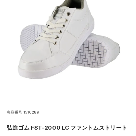
防寒着
ミズノ安全靴ランキング
寅壱
農作業服
アイトス株式会社
作業着ランキング
コーコス
電気・設備作業服
ジーベック
作業用手袋
アウトドアウェアランキング
クロダルマ
配達・営業作業服
桑和
アウトドア・スポーツ
つなぎランキング
山田辰
自動車整備士作業服
クレヒフク
ワークスーツ
空調服ランキング
おたふく手袋
DIY・日曜大工作業服
マック
コンプレッションウェア
コンプレッションウェアランキング
住商モンブラン
飲食店ユニフォーム
ボンマックス
作業用ポロシャツ
作業用ポロシャツランキング
GUSH FORCE
運送・倉庫作業服
CUP
商品番号
1510289
安全保護具
弘進ゴム FST-2000 LC ファントムストリート
作業用手袋ランキング
GDジャパン
清掃・ビルメンテ作業服
カーシーカシマ
レインウェア・カッパ