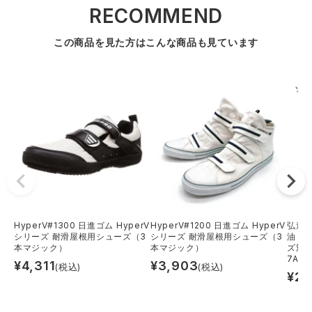
RECOMMEND
この商品を見た方はこんな商品も見ています
HyperV#1300 日進ゴム HyperV
HyperV#1200 日進ゴム HyperV
弘進ゴ
シリーズ 耐滑屋根用シューズ（3
シリーズ 耐滑屋根用シューズ（3
油 Z
本マジック）
本マジック）
ズ対応
7AA
¥
4,311
¥
3,903
(税込)
(税込)
¥
2,