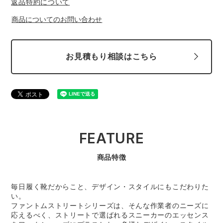
返品特約について
中塚被服
イーブンリバー
ニット
商品についてのお問い合わせ
スターライト工業
東洋物産工業
ファン付きウェア
お見積もり相談はこちら
弘進ゴム
藤井電工
防寒
福山ゴム工業
ビッグボーン商事株式会社
カジュアル
FEATURE
商品特徴
毎日履く靴だからこと、デザイン・スタイルにもこだわりた
い。
ファントムストリートシリーズは、そんな作業者のニーズに
応えるべく、ストリートで選ばれるスニーカーのエッセンス