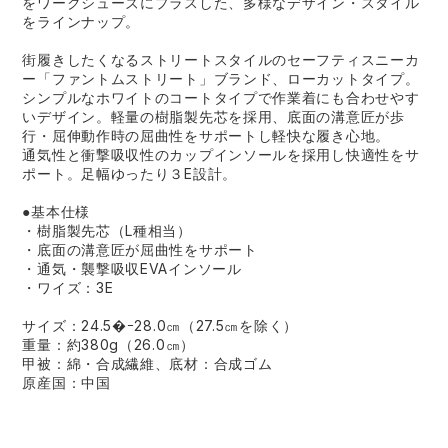
をワークシューズにプラスした、多様なデザイン・スタイル
をラインナップ。
街履きしたくなるストリートスタイルのセーフティスニーカ
ー「ファントムストリート」ブランド、ローカットタイプ。
シンプルなホワイトのコートタイプで作業着にも合わせやす
いデザイン。軽量の樹脂製先芯を採用、底面の溝意匠が歩
行・屈伸動作時の屈曲性をサポートし軽快な履き心地。
通気性と衝撃吸収性のカップインソールを採用し快適性をサ
ポート。足幅ゆったり３E設計。
●基本仕様
・樹脂製先芯（L種相当）
・底面の溝意匠が屈曲性をサポート
・通気・襲撃吸収EVAインソール
・ワイズ：3E
サイズ：24.5�ｰ28.0㎝（27.5㎝を除く）
重量：約380g（26.0㎝）
甲被：綿・合成繊維、底材：合成ゴム
原産国：中国