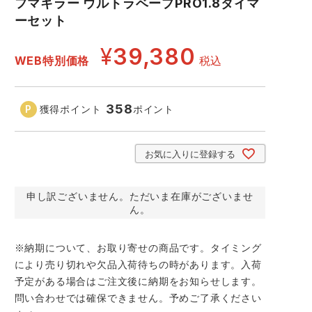
フマキラー ウルトラベープPRO1.8タイマ
コーコス ランキング
つなぎ
ーセット
GDジャパン
カーシーカシマ
商品
¥
39,380
WEB特別価格
税込
商品
ムービンカット
グラディエーター
358
獲得ポイント
ポイント
サーヴォ
セロリー 大阪支店
お気に入りに登録する
スターライト工業
東洋物産工業
申し訳ございません。ただいま在庫がございませ
ん。
※納期について、お取り寄せの商品です。タイミング
により売り切れや欠品入荷待ちの時があります。入荷
予定がある場合はご注文後に納期をお知らせします。
問い合わせでは確保できません。予めご了承ください