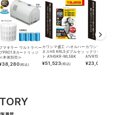
カワシマ盛工 ハオルハー
カワシマ盛工 兼用
フマキラー ウルトラベー
ネスHS KRL5ダブルセッ
ックリール L8
プPRO1.8カートリッジ
ト A1HSKR-WL5BK
A1VR150L-L8
≪本体別売≫
¥
51,523
¥
23,029
¥
38,280
(税込)
(税込
(税込)
STORY
閲覧履歴