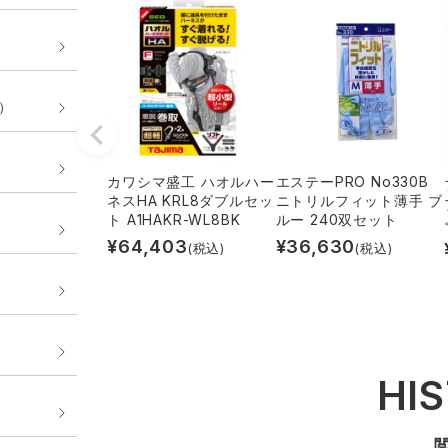
E）
カワシマ盛工 ハオルハー
エステーPRO No330B
ネスHA KRL8ダブルセッ
ニトリルフィット薄手 ブ
ト A1HAKR-WL8BK
ルー 240双セット
¥
64,403
¥
36,630
(税込)
(税込)
HI