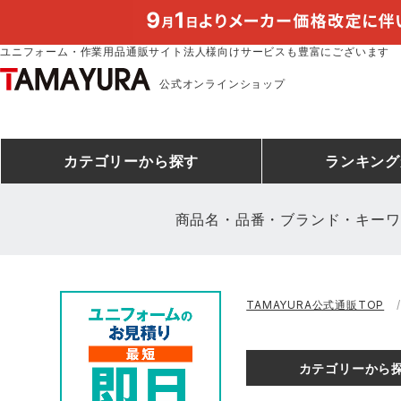
ユニフォーム・作業用品通販サイト法人様向けサービスも豊富にございます
公式オンラインショップ
カテゴリー
から探す
ランキング
商品名・品番・ブランド・キーワ
安全靴ランキング
アシックス
建設・建築作業服
安全靴・作業靴
ミズノ
安全靴ス
製造・工
シ
TAMAYURA公式通販TOP
ミズノ安全靴ランキング
農作業服
防寒着
作業着ラ
電気・設
作
アイズフロンティア
TSDESIGN
カテゴリーから
空調服ランキング
DIY・日曜大工作業服
コンプレッションウェア
コンプレ
飲食店ユ
作
クロダルマ
桑和