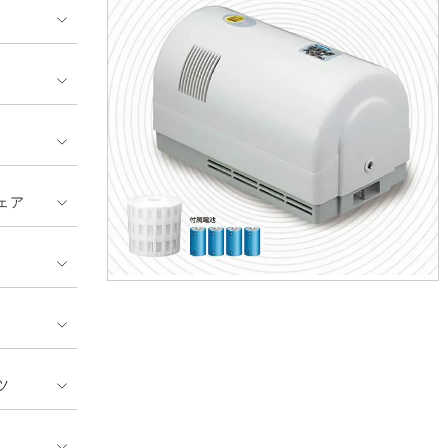
ンティア ランキング
・介護服
業用小物・アクセサリー類
TSDESIGN ランキング
鞄・バッグ類
GUSH FORCE
CUP
ネーム刺繍・プリント加工対象
 ランキング
熱ウェア・ヒートウェア
刺繍・プリント加工対象
ハイパーV
丸五
作業着
エアークラフト
自重堂
ニット
ェア
中塚被服
イーブンリバー
ファン付きウェア
福山ゴム工業
ビッグボーン商事株式会
防寒
社
カジュアル
ツ