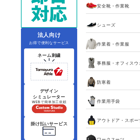
安全靴・作業靴
レインウェアランキング
夜間・高視認性安全服
ヤッケ
アイズフロ
医療白衣
作
住商モンブラン
ボンマックス
シューズ
アイトス ランキング
ファン付きウェア（空調服シリー
ジーベック
電
シンメン
ズ）
日進ゴム
法人向け
お得で便利なサービス
作業着・作業服
ニオイクリア
タカヤ商事
ネーム刺繍
事務服・オフィスウ
アタックベース
サンエス
防寒着
弘進ゴム
藤井電工
デザイン
シミュレーター
作業用手袋
WEBで簡単加工依頼
アウトドア・スポー
掛け払いサービス
ワークスーツ