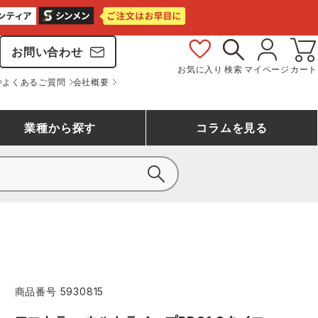
お問い合わせ
お気に入り
検索
マイページ
カート
よくあるご質問
会社概要
業種
から探す
コラム
を見る
シモン
アシックス安全靴ランキング
大工・鳶作業服
事務服(オフィスウェア)
バートル
ェア
つなぎランキング
自動車整備士作業服
ワークスーツ
コーコス
ジーベック
商品番号
5930815
作業用手袋ランキング
清掃・ビルメンテ作業服
レインウェア・カッパ
おたふく手袋
マック