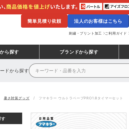
簡単見積り依頼
法人のお客様はこちら
刺繍・プリント加工
ご利用ガイド
から探す
ブランド
から探す
ードから探す
ニーカーランキング
場作業服
ューズ
プーマ
コンバース
シューズランキング
鉄鋼・機械作業服
作業着
（CONVERSE）
暑さ対策グッズ
フマキラー ウルトラベープPRO1.8タイマーセット
ンキング
備作業服
業用手袋
アウトドアウェアランキング
配達・営業作業服
アウトドア・スポーツウ
寅壱
アイトス株式会社
探す
ッションウェアランキング
ニフォーム
業用ポロシャツ
作業用ポロシャツランキング
運送・倉庫作業服
安全保護具
山田辰
クレヒフク