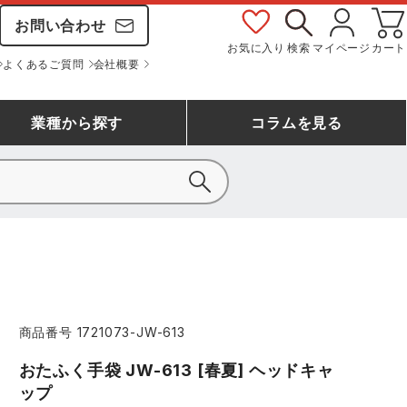
お問い合わせ
お気に入り
検索
マイページ
カート
よくあるご質問
会社概要
業種
から探す
コラム
を見る
シモン
アシックス安全靴ランキング
大工・鳶作業服
事務服(オフィスウェア)
バートル
ェア
つなぎランキング
自動車整備士作業服
ワークスーツ
コーコス
ジーベック
商品番号
1721073-JW-613
作業用手袋ランキング
清掃・ビルメンテ作業服
レインウェア・カッパ
おたふく手袋
マック
おたふく手袋 JW-613 [春夏] ヘッドキャ
コーコス ランキング
つなぎ
ップ