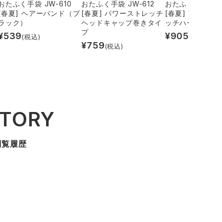
おたふく手袋 JW-610
おたふく手袋 JW-612
おたふく手袋 JW
[春夏] ヘアーバンド（ブ
[春夏] パワーストレッチ
[春夏] 冷感パワ
ラック）
ヘッドキャップ巻きタイ
ッチハーフパン
プ
¥
539
¥
905
(税込)
(税込)
¥
759
(税込)
STORY
閲覧履歴