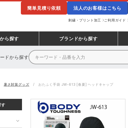
簡単見積り依頼
法人のお客様はこちら
刺繍・プリント加工
ご利用ガイド
から探す
ブランド
から探す
ードから探す
ニーカーランキング
場作業服
ューズ
プーマ
コンバース
シューズランキング
鉄鋼・機械作業服
作業着
（CONVERSE）
暑さ対策グッズ
おたふく手袋 JW-613 [春夏] ヘッドキャップ
ンキング
備作業服
業用手袋
アウトドアウェアランキング
配達・営業作業服
アウトドア・スポーツウ
寅壱
アイトス株式会社
探す
ッションウェアランキング
ニフォーム
業用ポロシャツ
作業用ポロシャツランキング
運送・倉庫作業服
安全保護具
山田辰
クレヒフク
ンティア ランキング
・介護服
業用小物・アクセサリー類
TSDESIGN ランキング
鞄・バッグ類