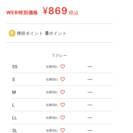
GDジャパン
カーシーカシマ
商品
¥
869
WEB特別価格
税込
商品
ムービンカット
グラディエーター
8
獲得ポイント
ポイント
サーヴォ
セロリー 大阪支店
スターライト工業
東洋物産工業
7.グレー
—
SS
在庫切れ
—
S
在庫切れ
—
M
在庫切れ
—
L
在庫切れ
—
LL
在庫切れ
—
3L
在庫切れ