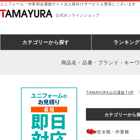
ユニフォーム・作業用品通販サイト法人様向けサービスも豊富にございます
公式オンラインショップ
カテゴリー
から探す
ランキング
商品名・品番・ブランド・キーワ
安全靴ランキング
アシックス
建設・建築作業服
安全靴・作業靴
ミズノ
安全靴ス
製造・工
シ
TAMAYURA公式通販TOP
ミズノ安全靴ランキング
農作業服
防寒着
作業着ラ
電気・設
作
アイズフロンティア
TSDESIGN
カテゴリーから
空調服ランキング
DIY・日曜大工作業服
コンプレッションウェア
コンプレ
飲食店ユ
作
クロダルマ
桑和
安全靴・作業靴
レインウェアランキング
夜間・高視認性安全服
ヤッケ
アイズフロ
医療白衣
作