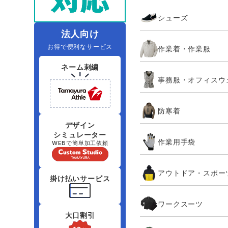
住商モンブラン
ボンマックス
シューズ
アイトス ランキング
ファン付きウェア（空調服シリー
ジーベック
電
シンメン
ズ）
日進ゴム
法人向け
お得で便利なサービス
作業着・作業服
ニオイクリア
タカヤ商事
ネーム刺繍
事務服・オフィスウ
アタックベース
サンエス
防寒着
弘進ゴム
藤井電工
デザイン
シミュレーター
作業用手袋
WEBで簡単加工依頼
アウトドア・スポー
掛け払いサービス
ワークスーツ
大口割引