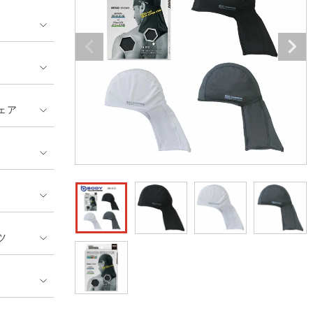
GUSH FORCE
CUP
ネーム刺繍・プリント加工対象
 ランキング
熱ウェア・ヒートウェア
刺繍・プリント加工対象
ハイパーV
丸五
作業着
エアークラフト
自重堂
ニット
ェア
中塚被服
イーブンリバー
ファン付きウェア
福山ゴム工業
ビッグボーン商事株式会
防寒
社
カジュアル
ツ