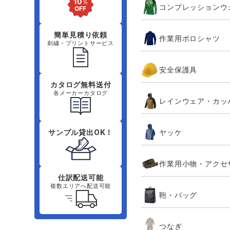
コンプレッションウ
簡単見積り依頼
作業用ポロシャツ
刺繍・プリントサービス
安全保護具
カタログ無料送付
各メーカーカタログ
レインウェア・カッ
ヤッケ
サンプル貸出OK！
作業用小物・アクセ
仕訳配送可能
複数エリアへ配送可能
鞄・バッグ
つなぎ