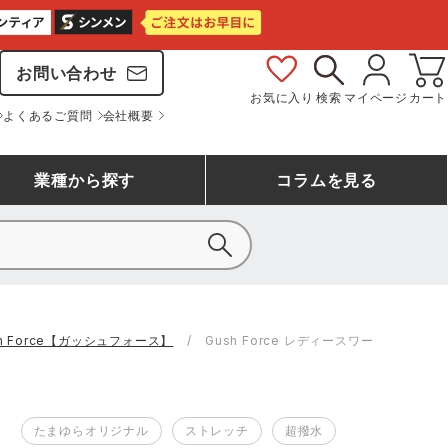
お問い合わせ
お気に入り
検索
マイページ
カート
よくあるご質問
会社概要
業種
から探す
コラム
を見る
シモン
アシックス安全靴ランキング
大工・鳶作業服
事務服(オフィスウェア)
バートル
sh Force【ガッシュフォース】
Gush Force レディースワー
ェア
つなぎランキング
自動車整備士作業服
ワークスーツ
コーコス
ジーベック
作業用手袋ランキング
清掃・ビルメンテ作業服
レインウェア・カッパ
たまゆらオリジナル
ストレッチ
超撥水
おたふく手袋
マック