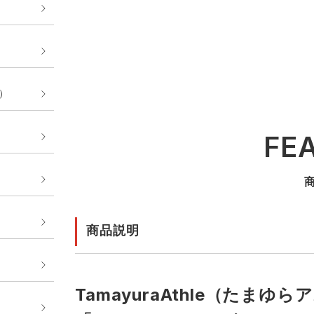
E）
FE
商品説明
TamayuraAthle（たま