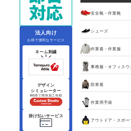
レインウェアランキング
夜間・高視認性安全服
ヤッケ
アイズフロ
医療白衣
作
安全靴・作業靴
住商モンブラン
ボンマックス
アイトス ランキング
ファン付きウェア（空調服シリー
ジーベック
電
シューズ
シンメン
ズ）
日進ゴム
法人向け
お得で便利なサービス
ニオイクリア
タカヤ商事
作業着・作業服
ネーム刺繍
アタックベース
サンエス
事務服・オフィスウ
弘進ゴム
藤井電工
防寒着
デザイン
シミュレーター
WEBで簡単加工依頼
作業用手袋
掛け払いサービス
アウトドア・スポー