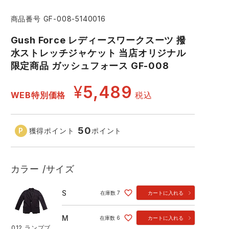
コーコス ランキング
つなぎ
商品番号
GF-008-5140016
GDジャパン
カーシーカシマ
商品
Gush Force レディースワークスーツ 撥
商品
水ストレッチジャケット 当店オリジナル
ムービンカット
グラディエーター
限定商品 ガッシュフォース GF-008
サーヴォ
セロリー 大阪支店
¥
5,489
WEB特別価格
税込
スターライト工業
東洋物産工業
50
獲得ポイント
ポイント
012.ランプブラック
01
カラー
サイズ
S
在庫数
7
カートに入れる
M
在庫数
6
カートに入れる
012.ランプブ