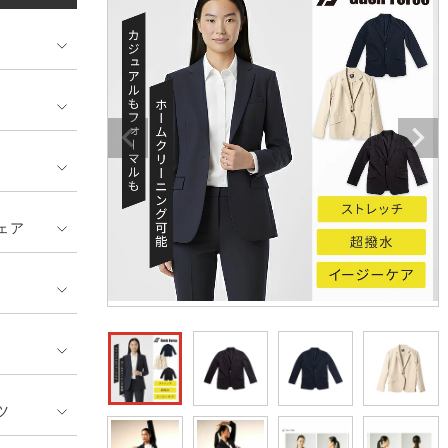
ンティア ランキング
・介護服
業用小物・アクセサリー類
TSDESIGN ランキング
鞄・バッグ類
GUSH FORCE
CUP
ネーム刺繍・プリント加工対象
 ランキング
熱ウェア・ヒートウェア
刺繍・プリント加工対象
ハイパーV
丸五
作業着
エアークラフト
自重堂
ニット
中塚被服
イーブンリバー
ファン付きウェア
ェア
福山ゴム工業
ビッグボーン商事株式会
防寒
社
カジュアル
ツ