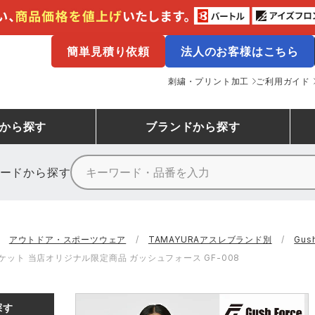
簡単見積り依頼
法人のお客様はこちら
刺繍・プリント加工
ご利用ガイド
から探す
ブランド
から探す
ードから探す
ニーカーランキング
場作業服
ューズ
プーマ
コンバース
シューズランキング
鉄鋼・機械作業服
作業着
（CONVERSE）
アウトドア・スポーツウェア
TAMAYURAアスレブランド別
Gu
ンキング
備作業服
業用手袋
アウトドアウェアランキング
配達・営業作業服
アウトドア・スポーツウ
ット 当店オリジナル限定商品 ガッシュフォース GF-008
寅壱
アイトス株式会社
ッションウェアランキング
ニフォーム
業用ポロシャツ
作業用ポロシャツランキング
運送・倉庫作業服
安全保護具
山田辰
クレヒフク
探す