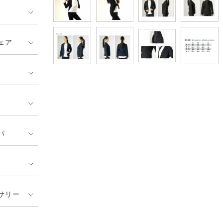
ェア
パ
サリー