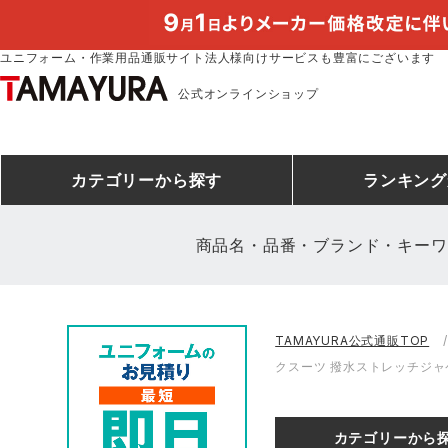
ユニフォーム・作業用品通販サイト法人様向けサービスも豊富にございます
公式オンラインショップ
カテゴリー
から探す
ランキング
商品名・品番・ブランド・キーワ
安全靴ランキング
アシックス
建設・建築作業服
安全靴・作業靴
ミズノ
安全靴ス
製造・工
シ
TAMAYURA公式通販TOP
ミズノ安全靴ランキング
農作業服
防寒着
作業着ラ
電気・設
作
クスーツ 撥水ストレッチジャケ
アイズフロンティア
TSDESIGN
空調服ランキング
DIY・日曜大工作業服
コンプレッションウェア
コンプレ
飲食店ユ
作
クロダルマ
桑和
カテゴリーから