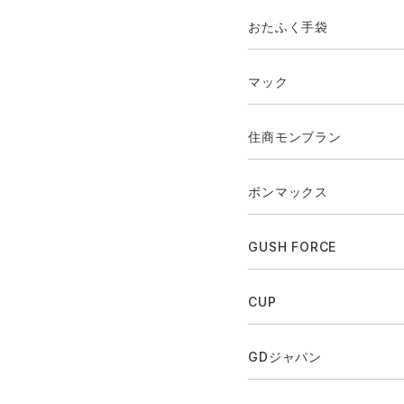
おたふく手袋
マック
住商モンブラン
ボンマックス
GUSH FORCE
CUP
GDジャパン