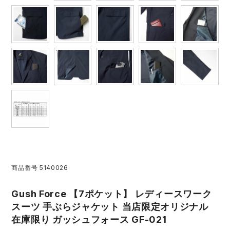
レインウェアランキング
シンメン
夜間・高視認性安全服
日進ゴム
ヤッケ
アイズフロンティア ランキング
ハイパーV
医療白衣・介護服
丸五
作業用小物・アクセサリー
TSDESIGN ランキング
ムービンカット
グラディエーター
鞄・バッグ
コーコス ランキング
ニオイクリア
タカヤ商事
つなぎ
アイトス ランキング
エアークラフト
自重堂
ファン付き作業着・空調服
商品番号
5140026
ジーベック ランキング
サーヴォ
セロリー 大阪支店
電熱ウェア・ヒートウェア
Gush Force 【7ポケット】 レディースワーク
ネーム刺繍・プリント加工対象商品
アタックベース
サンエス
スーツ 手ぶらジャケット 当店限定オリジナル
刺繍・プリント加工対象商品
作業着
在庫限り ガッシュフォース GF-021