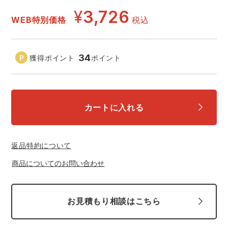
中塚被服
イーブンリバー
¥
3,726
ニット
WEB特別価格
税込
スターライト工業
東洋物産工業
ファン付きウェア
34
獲得ポイント
ポイント
弘進ゴム
藤井電工
防寒
福山ゴム工業
ビッグボーン商事株式会社
カジュアル
カートに入れる
返品特約について
商品についてのお問い合わせ
お見積もり相談はこちら