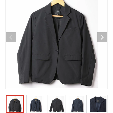
防寒着
ミズノ安全靴ランキング
寅壱
農作業服
アイトス株式会社
作業着ランキング
コーコス
電気・設備作業服
ジーベック
作業用手袋
アウトドアウェアランキング
クロダルマ
配達・営業作業服
桑和
アウトドア・スポーツ
つなぎランキング
山田辰
自動車整備士作業服
クレヒフク
ワークスーツ
空調服ランキング
おたふく手袋
DIY・日曜大工作業服
マック
コンプレッションウェア
コンプレッションウェアランキング
住商モンブラン
飲食店ユニフォーム
ボンマックス
作業用ポロシャツ
作業用ポロシャツランキング
GUSH FORCE
運送・倉庫作業服
CUP
安全保護具
作業用手袋ランキング
GDジャパン
清掃・ビルメンテ作業服
カーシーカシマ
レインウェア・カッパ