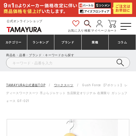
公式オンラインショップ
お気に入り
検索
マイページ
カート
カテゴリー
ランキング
ブランド
業種
コラム
商品名・品番・ブランド・キーワードから探す
安全靴・作業靴
安全靴ランキング
アシックス
建設・建築作業服
ミズノ
シューズ
安全靴スニーカーランキング
プーマ
製造・工場作業服
コンバース（CONVERSE）
TAMAYURA公式通販TOP
ワークスーツ
Gush Force 【7ポケット】 レ
ディースワークスーツ 手ぶらジャケット 当店限定オリジナル 在庫限り ガッシュフ
作業着・作業服
シューズランキング
シモン
鉄鋼・機械作業服
バートル
ォース GF-021
事務服・オフィスウェア
アシックス安全靴ランキング
アイズフロンティア
大工・鳶作業服
TSDESIGN