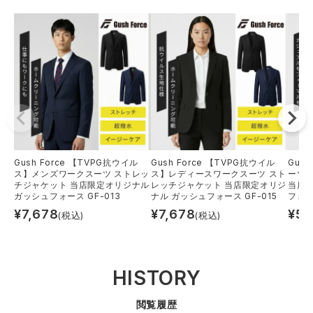
Gush Force 【TVPG抗ウイル
Gush Force 【TVPG抗ウイル
Gus
ス】メンズワークスーツ ストレッ
ス】レディースワークスーツ スト
ーツ
チジャケット 当店限定オリジナル
レッチジャケット 当店限定オリジ
当店
ガッシュフォース GF-013
ナル ガッシュフォース GF-015
フォー
¥
7,678
¥
7,678
¥
5,
(税込)
(税込)
HISTORY
閲覧履歴