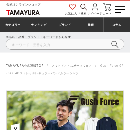
公式オンラインショップ
お気に入り
検索
マイページ
カート
カテゴリー
ランキング
ブランド
業種
コラム
商品名・品番・ブランド・キーワードから探す
安全靴・作業靴
安全靴ランキング
アシックス
建設・建築作業服
ミズノ
シューズ
安全靴スニーカーランキング
プーマ
製造・工場作業服
コンバース（CONVERSE）
TAMAYURA公式通販TOP
アウトドア・スポーツウェア
Gush Force GF
-042 4Dストレッチレギュラーバンドカラーシャツ
作業着・作業服
シューズランキング
シモン
鉄鋼・機械作業服
バートル
事務服・オフィスウェア
アシックス安全靴ランキング
アイズフロンティア
大工・鳶作業服
TSDESIGN
防寒着
ミズノ安全靴ランキング
寅壱
農作業服
アイトス株式会社