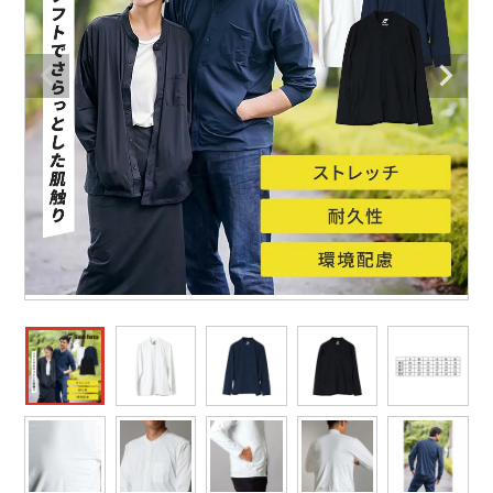
作業着ランキング
コーコス
電気・設備作業服
ジーベック
作業用手袋
アウトドアウェアランキング
クロダルマ
配達・営業作業服
桑和
アウトドア・スポーツ
つなぎランキング
山田辰
自動車整備士作業服
クレヒフク
ワークスーツ
空調服ランキング
おたふく手袋
DIY・日曜大工作業服
マック
コンプレッションウェア
コンプレッションウェアランキング
住商モンブラン
飲食店ユニフォーム
ボンマックス
作業用ポロシャツ
作業用ポロシャツランキング
GUSH FORCE
運送・倉庫作業服
CUP
安全保護具
作業用手袋ランキング
GDジャパン
清掃・ビルメンテ作業服
カーシーカシマ
レインウェア・カッパ
レインウェアランキング
シンメン
夜間・高視認性安全服
日進ゴム
ヤッケ