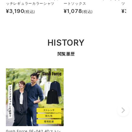
ッチレギュラーカラーシャツ
ートソックス
ツ
¥
3,190
¥
1,078
¥
3,
(税込)
(税込)
HISTORY
閲覧履歴
Gush Force GF-042 4Dストレ