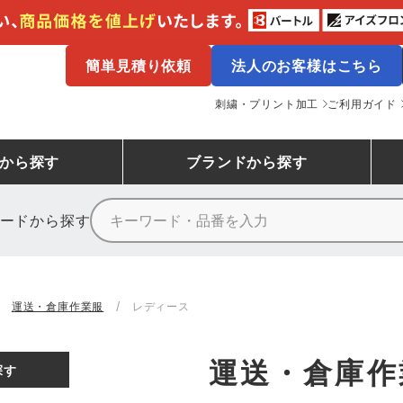
簡単見積り依頼
法人のお客様はこちら
刺繍・プリント加工
ご利用ガイド
から探す
ブランド
から探す
ードから探す
ニーカーランキング
場作業服
ューズ
プーマ
コンバース
シューズランキング
鉄鋼・機械作業服
作業着
（CONVERSE）
運送・倉庫作業服
レディース
ンキング
備作業服
業用手袋
アウトドアウェアランキング
配達・営業作業服
アウトドア・スポーツウ
寅壱
アイトス株式会社
運送・倉庫作
探す
ッションウェアランキング
ニフォーム
業用ポロシャツ
作業用ポロシャツランキング
運送・倉庫作業服
安全保護具
山田辰
クレヒフク