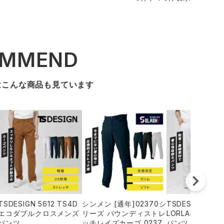
OMMEND
はこんな商品も見ています
TSDESIGN 5612 TS4D
シンメン [通年]02370シ
TSDESIGN ACT
エコダブルクロスメンズ
リーズ バウンディストレ
LORLAB ACTI
パンツ
ッチレイズカーゴ 0237
パンツ 8112