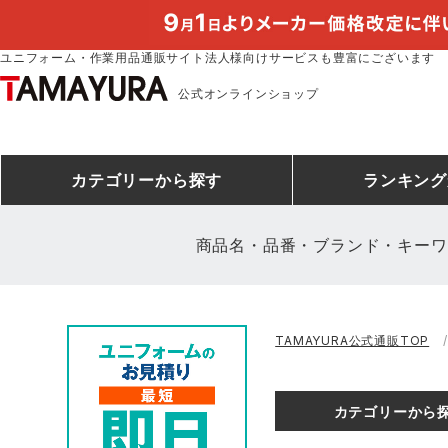
ユニフォーム・作業用品通販サイト法人様向けサービスも豊富にございます
公式オンラインショップ
カテゴリー
から探す
ランキング
商品名・品番・ブランド・キーワ
安全靴ランキング
アシックス
建設・建築作業服
安全靴・作業靴
ミズノ
安全靴ス
製造・工
シ
TAMAYURA公式通販TOP
ミズノ安全靴ランキング
農作業服
防寒着
作業着ラ
電気・設
作
アイズフロンティア
TSDESIGN
カテゴリーから
空調服ランキング
DIY・日曜大工作業服
コンプレッションウェア
コンプレ
飲食店ユ
作
クロダルマ
桑和