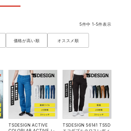
コーコス ランキング
つなぎ
GDジャパン
カーシーカシマ
商品
5
件中
1
-
5
件表示
商品
ムービンカット
グラディエーター
価格が高い順
オススメ順
サーヴォ
セロリー 大阪支店
スターライト工業
東洋物産工業
シ
TSDESIGN ACTIVE
TSDESIGN 56141 TS5D
COLORLAB ACTIVE レ
エコダブルクロスレディ