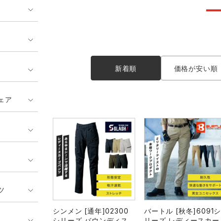
ンティア ランキング
・介護服
業用小物・アクセサリー類
TSDESIGN ランキング
鞄・バッグ類
GUSH FORCE
CUP
ネーム刺繍・プリント加工対象
 ランキング
熱ウェア・ヒートウェア
刺繍・プリント加工対象
ハイパーV
丸五
作業着
新着順
価格が安い順
エアークラフト
自重堂
ニット
ェア
中塚被服
イーブンリバー
ファン付きウェア
福山ゴム工業
ビッグボーン商事株式会
防寒
社
カジュアル
ツ
シンメン [通年]02300
バートル [秋冬]6091
シリーズ バウンディス
リーズ レディースカー