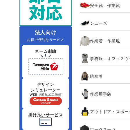
安全靴・作業靴
レインウェアランキング
夜間・高視認性安全服
ヤッケ
アイズフロ
医療白衣
作
住商モンブラン
ボンマックス
シューズ
アイトス ランキング
ファン付きウェア（空調服シリー
ジーベック
電
シンメン
ズ）
日進ゴム
法人向け
お得で便利なサービス
作業着・作業服
ニオイクリア
タカヤ商事
ネーム刺繍
事務服・オフィスウ
アタックベース
サンエス
防寒着
弘進ゴム
藤井電工
デザイン
シミュレーター
作業用手袋
WEBで簡単加工依頼
アウトドア・スポー
掛け払いサービス
ワークスーツ