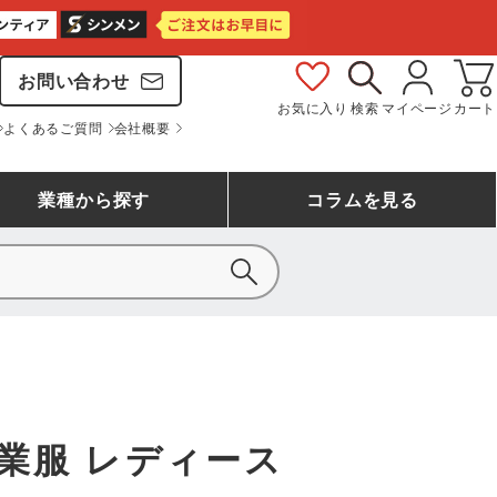
お問い合わせ
お気に入り
検索
マイページ
カート
よくあるご質問
会社概要
業種
から探す
コラム
を見る
シモン
アシックス安全靴ランキング
大工・鳶作業服
事務服(オフィスウェア)
バートル
ェア
つなぎランキング
自動車整備士作業服
ワークスーツ
コーコス
ジーベック
業服 レディース
作業用手袋ランキング
清掃・ビルメンテ作業服
レインウェア・カッパ
おたふく手袋
マック