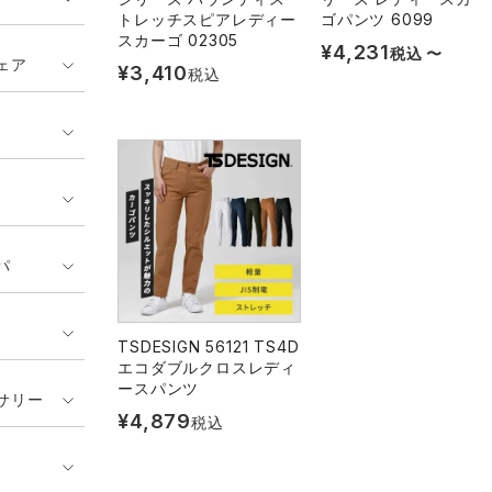
トレッチスピアレディー
ゴパンツ 6099
スカーゴ 02305
¥
4,231
税込
〜
ェア
¥
3,410
税込
パ
TSDESIGN 56121 TS4D
エコダブルクロスレディ
ースパンツ
サリー
¥
4,879
税込