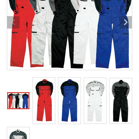
防寒着
ミズノ安全靴ランキング
寅壱
農作業服
アイトス株式会社
作業着ランキング
コーコス
電気・設備作業服
ジーベック
作業用手袋
アウトドアウェアランキング
クロダルマ
配達・営業作業服
桑和
アウトドア・スポーツ
つなぎランキング
山田辰
自動車整備士作業服
クレヒフク
ワークスーツ
空調服ランキング
おたふく手袋
DIY・日曜大工作業服
マック
コンプレッションウェア
コンプレッションウェアランキング
住商モンブラン
飲食店ユニフォーム
ボンマックス
作業用ポロシャツ
作業用ポロシャツランキング
GUSH FORCE
運送・倉庫作業服
CUP
安全保護具
作業用手袋ランキング
GDジャパン
清掃・ビルメンテ作業服
カーシーカシマ
レインウェア・カッパ