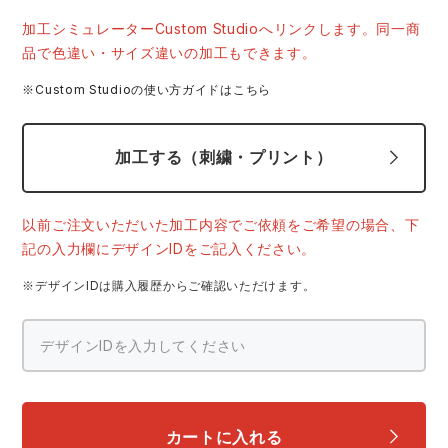
中塚被服
イーブンリバー
ニット
加工シミュレーターCustom Studioへリンクします。同一商
品で色違い・サイズ違いの加工もできます。
スターライト工業
東洋物産工業
ファン付きウェア
※Custom Studioの使い方ガイドはこちら
弘進ゴム
藤井電工
防寒
加工する（刺繍・プリント）
福山ゴム工業
ビッグボーン商事株式会社
カジュアル
以前ご注文いただいた加工内容でご依頼をご希望の場合、下
記の入力欄にデザインIDをご記入ください。
※デザインIDは購入履歴からご確認いただけます。
カートに入れる