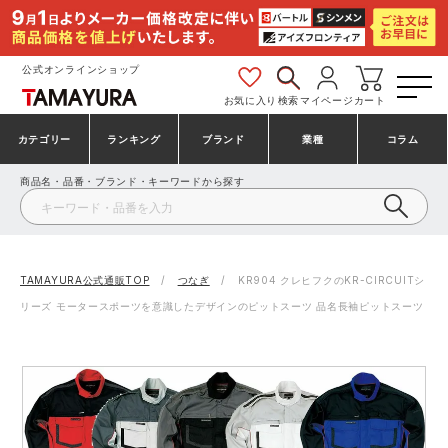
公式オンラインショップ
お気に入り
検索
マイページ
カート
カテゴリー
ランキング
ブランド
業種
コラム
商品名・品番・ブランド・キーワードから探す
安全靴・作業靴
安全靴ランキング
アシックス
建設・建築作業服
ミズノ
シューズ
安全靴スニーカーランキング
プーマ
製造・工場作業服
コンバース（CONVERSE）
TAMAYURA公式通販TOP
つなぎ
KR904 クレヒフクのKR-CIRCUITシ
リーズ モータースポーツを意識したデザインのピットスーツ 品名長袖ピットスーツ
作業着・作業服
シューズランキング
シモン
鉄鋼・機械作業服
バートル
事務服・オフィスウェア
アシックス安全靴ランキング
アイズフロンティア
大工・鳶作業服
TSDESIGN