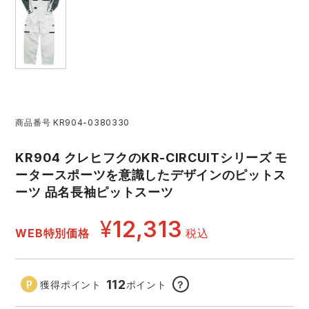
レインウェアランキング
シンメン
夜間・高視認性安全服
日進ゴム
ヤッケ
アイズフロンティア ランキング
ハイパーV
医療白衣・介護服
丸五
作業用小物・アクセサリー
TSDESIGN ランキング
ムービンカット
グラディエーター
鞄・バッグ
商品番号
KR904-0380330
コーコス ランキング
ニオイクリア
タカヤ商事
KR904 クレヒフクのKR-CIRCUITシリーズ モ
つなぎ
ータースポーツを意識したデザインのピットス
ーツ 品名長袖ピットスーツ
アイトス ランキング
エアークラフト
自重堂
ファン付き作業着・空調服
¥
12,313
WEB特別価格
税込
ジーベック ランキング
サーヴォ
セロリー 大阪支店
電熱ウェア・ヒートウェア
ネーム刺繍・プリント加工対象商品
アタックベース
サンエス
112
刺繍・プリント加工対象商品
獲得ポイント
ポイント
？
作業着