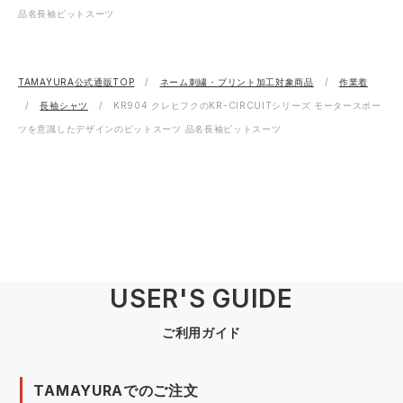
品名長袖ピットスーツ
TAMAYURA公式通販TOP
ネーム刺繍・プリント加工対象商品
作業着
長袖シャツ
KR904 クレヒフクのKR-CIRCUITシリーズ モータースポー
ツを意識したデザインのピットスーツ 品名長袖ピットスーツ
USER'S GUIDE
ご利用ガイド
TAMAYURAでのご注文