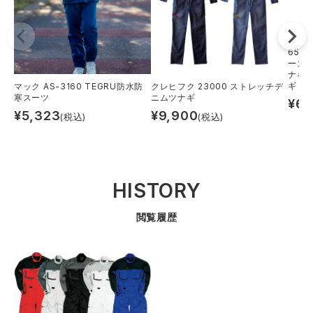
659
ーズ
ナギ
ギ
マック AS-3160 TEGRU防水防
クレヒフク 23000 ストレッチデ
寒スーツ
ニムツナギ
¥
6,
¥
5,323
¥
9,900
(税込)
(税込)
HISTORY
閲覧履歴