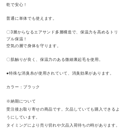
スターライト工業
東洋物産工業
乾で安心！
ファン付きウェア
普通に単体でも使えます。
弘進ゴム
藤井電工
防寒
〇3層からなるエアサンド多層構造で、保温力を高めるトリ
福山ゴム工業
ビッグボーン商事株式会社
プル保温！
カジュアル
空気の層で身体を守ります。
〇肌触りが良く、保温力のある微細裏起毛を使用。
●特殊な消臭糸が使用されていて、消臭効果があります。
カラー：ブラック
※納期について
受注後お取り寄せの商品です。欠品していても購入できるよ
うにしています。
タイミングにより売り切れや欠品入荷待ちの時があります。