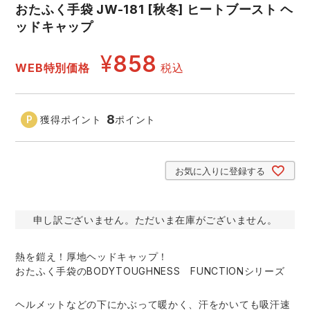
おたふく手袋 JW-181 [秋冬] ヒートブースト ヘ
ッドキャップ
アイズフロンティア ランキング
ハイパーV
医療白衣・介護服
丸五
作業用小物・アクセサリー
¥
858
WEB特別価格
税込
TSDESIGN ランキング
ムービンカット
グラディエーター
鞄・バッグ
コーコス ランキング
ニオイクリア
タカヤ商事
8
獲得ポイント
ポイント
つなぎ
アイトス ランキング
エアークラフト
自重堂
ファン付き作業着・空調服
お気に入りに登録する
ジーベック ランキング
サーヴォ
セロリー 大阪支店
電熱ウェア・ヒートウェア
申し訳ございません。ただいま在庫がございません。
ネーム刺繍・プリント加工対象商品
アタックベース
サンエス
刺繍・プリント加工対象商品
作業着
熱を鎧え！厚地ヘッドキャップ！
おたふく手袋のBODYTOUGHNESS FUNCTIONシリーズ
中塚被服
イーブンリバー
ニット
ヘルメットなどの下にかぶって暖かく、汗をかいても吸汗速