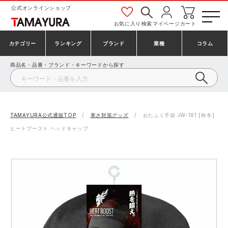
公式オンラインショップ
お気に入り
検索
マイページ
カート
カテゴリー
ランキング
ブランド
業種
コラム
商品名・品番・ブランド・キーワードから探す
安全靴・作業靴
安全靴ランキング
アシックス
建設・建築作業服
ミズノ
シューズ
安全靴スニーカーランキング
プーマ
製造・工場作業服
コンバース（CONVERSE）
TAMAYURA公式通販TOP
寒さ対策グッズ
おたふく手袋 JW-181 [秋冬]
ヒートブースト ヘッドキャップ
作業着・作業服
シューズランキング
シモン
鉄鋼・機械作業服
バートル
事務服・オフィスウェア
アシックス安全靴ランキング
アイズフロンティア
大工・鳶作業服
TSDESIGN
防寒着
ミズノ安全靴ランキング
寅壱
農作業服
アイトス株式会社