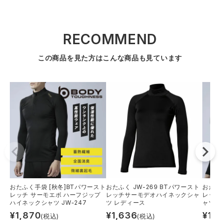
RECOMMEND
この商品を見た方はこんな商品も見ています
おたふく手袋 [秋冬]BTパワースト
おたふく JW-269 BTパワースト
おたふ
レッチ サーモエボ ハーフジップ
レッチサーモデオハイネックシャ
レッチ
ハイネックシャツ JW-247
ツ レディース
ャツ J
¥
1,870
¥
1,636
¥
1,
(税込)
(税込)