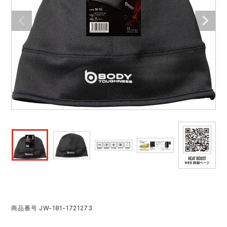
作業着ランキング
コーコス
電気・設備作業服
ジーベック
作業用手袋
アウトドアウェアランキング
クロダルマ
配達・営業作業服
桑和
アウトドア・スポーツ
つなぎランキング
山田辰
自動車整備士作業服
クレヒフク
ワークスーツ
空調服ランキング
おたふく手袋
DIY・日曜大工作業服
マック
コンプレッションウェア
コンプレッションウェアランキング
住商モンブラン
飲食店ユニフォーム
ボンマックス
作業用ポロシャツ
作業用ポロシャツランキング
GUSH FORCE
運送・倉庫作業服
CUP
安全保護具
作業用手袋ランキング
GDジャパン
清掃・ビルメンテ作業服
カーシーカシマ
レインウェア・カッパ
商品番号
JW-181-1721273
レインウェアランキング
シンメン
夜間・高視認性安全服
日進ゴム
ヤッケ