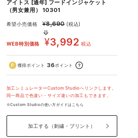
GDジャパン
カーシーカシマ
アイトス [通年] フードインジャケット
商品
（男女兼用） 10301
商品
ムービンカット
グラディエーター
¥
8,690
希望小売価格
(税込)
サーヴォ
セロリー 大阪支店
¥
3,992
WEB特別価格
税込
スターライト工業
東洋物産工業
36
獲得ポイント
ポイント
？
103 シルバーグレー
10
加工シミュレーターCustom Studioへリンクします。
同一商品で色違い・サイズ違いの加工もできます。
※Custom Studioの使い方ガイドはこちら
加工する（刺繍・プリント）