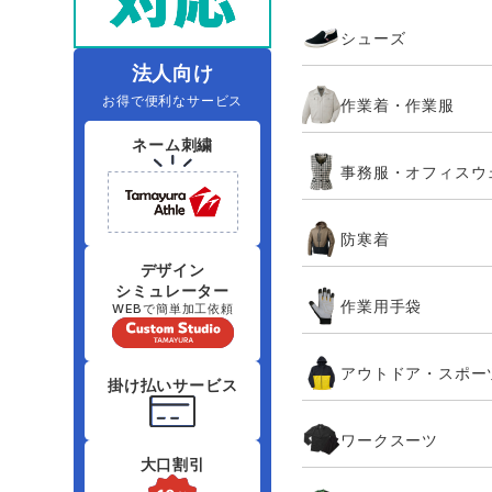
住商モンブラン
ボンマックス
シューズ
アイトス ランキング
ファン付きウェア（空調服シリー
ジーベック
電
シンメン
ズ）
日進ゴム
法人向け
お得で便利なサービス
作業着・作業服
ニオイクリア
タカヤ商事
ネーム刺繍
事務服・オフィスウ
アタックベース
サンエス
防寒着
弘進ゴム
藤井電工
デザイン
シミュレーター
作業用手袋
WEBで簡単加工依頼
アウトドア・スポー
掛け払いサービス
ワークスーツ
大口割引