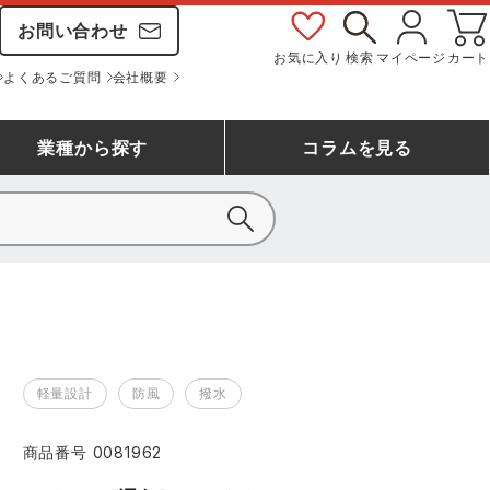
お問い合わせ
お気に入り
検索
マイページ
カート
よくあるご質問
会社概要
業種
から探す
コラム
を見る
シモン
アシックス安全靴ランキング
大工・鳶作業服
事務服(オフィスウェア)
バートル
ェア
つなぎランキング
自動車整備士作業服
ワークスーツ
コーコス
ジーベック
軽量設計
防風
撥水
作業用手袋ランキング
清掃・ビルメンテ作業服
レインウェア・カッパ
おたふく手袋
マック
商品番号
0081962
コーコス ランキング
つなぎ