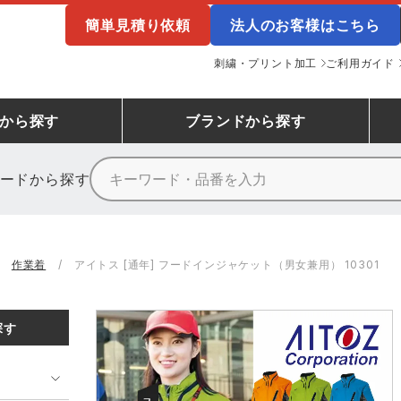
簡単見積り依頼
法人のお客様はこちら
刺繍・プリント加工
ご利用ガイド
から探す
ブランド
から探す
ードから探す
ニーカーランキング
場作業服
ューズ
プーマ
コンバース
シューズランキング
鉄鋼・機械作業服
作業着
（CONVERSE）
作業着
アイトス [通年] フードインジャケット（男女兼用） 10301
ンキング
備作業服
業用手袋
アウトドアウェアランキング
配達・営業作業服
アウトドア・スポーツウ
寅壱
アイトス株式会社
探す
ッションウェアランキング
ニフォーム
業用ポロシャツ
作業用ポロシャツランキング
運送・倉庫作業服
安全保護具
山田辰
クレヒフク
ンティア ランキング
・介護服
業用小物・アクセサリー類
TSDESIGN ランキング
鞄・バッグ類