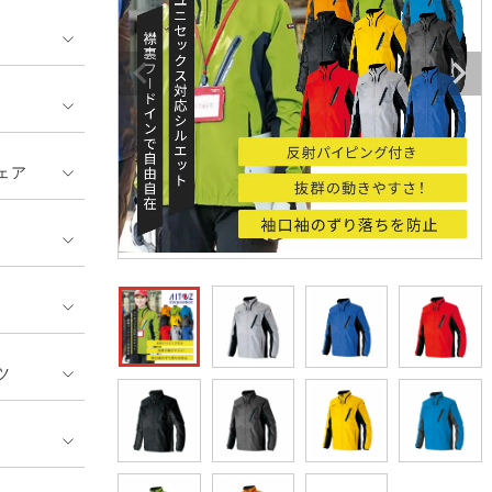
GUSH FORCE
CUP
ネーム刺繍・プリント加工対象
 ランキング
熱ウェア・ヒートウェア
刺繍・プリント加工対象
ハイパーV
丸五
作業着
エアークラフト
自重堂
ニット
ェア
中塚被服
イーブンリバー
ファン付きウェア
福山ゴム工業
ビッグボーン商事株式会
防寒
社
カジュアル
ツ