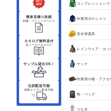
コンプレッションウ
簡単見積り依頼
作業用ポロシャツ
刺繍・プリントサービス
安全保護具
カタログ無料送付
各メーカーカタログ
レインウェア・カッ
ヤッケ
サンプル貸出OK！
作業用小物・アクセ
仕訳配送可能
複数エリアへ配送可能
鞄・バッグ
つなぎ