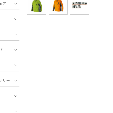
ェア
パ
サリー