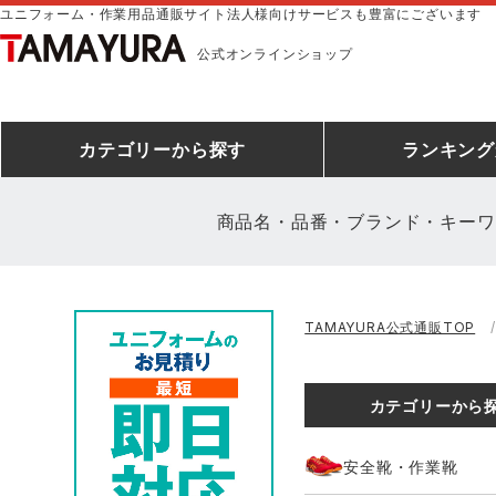
ユニフォーム・作業用品通販サイト法人様向けサービスも豊富にございます
公式オンラインショップ
カテゴリー
から探す
ランキング
商品名・品番・ブランド・キーワ
安全靴ランキング
アシックス
建設・建築作業服
安全靴・作業靴
ミズノ
安全靴ス
製造・工
シ
TAMAYURA公式通販TOP
ミズノ安全靴ランキング
農作業服
防寒着
作業着ラ
電気・設
作
アイズフロンティア
TSDESIGN
カテゴリーから
空調服ランキング
DIY・日曜大工作業服
コンプレッションウェア
コンプレ
飲食店ユ
作
クロダルマ
桑和
安全靴・作業靴
レインウェアランキング
夜間・高視認性安全服
ヤッケ
アイズフロ
医療白衣
作