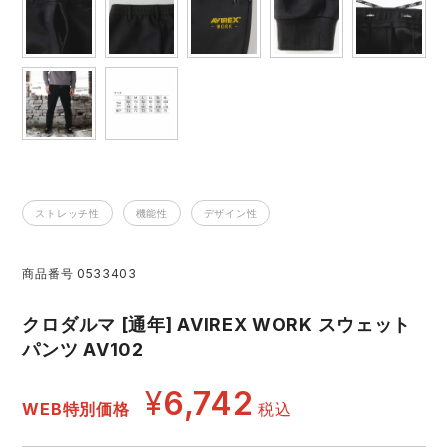
レインウェアランキング
シンメン
夜間・高視認性安全服
日進ゴム
ヤッケ
アイズフロンティア ランキング
ハイパーV
医療白衣・介護服
丸五
作業用小物・アクセサリー
TSDESIGN ランキング
ムービンカット
グラディエーター
鞄・バッグ
ストレッチ性
機能性
デザイン性
コーコス ランキング
ニオイクリア
タカヤ商事
つなぎ
商品番号
0533403
アイトス ランキング
エアークラフト
自重堂
ファン付き作業着・空調服
クロダルマ [通年] AVIREX WORK スウェット
ジーベック ランキング
サーヴォ
セロリー 大阪支店
パンツ AV102
電熱ウェア・ヒートウェア
ネーム刺繍・プリント加工対象商品
¥
6,742
アタックベース
サンエス
WEB特別価格
税込
刺繍・プリント加工対象商品
作業着