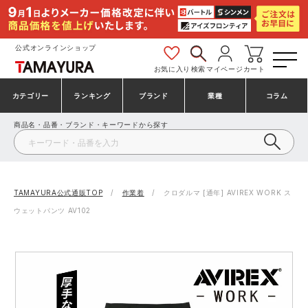
公式オンラインショップ
お気に入り
検索
マイページ
カート
カテゴリー
ランキング
ブランド
業種
コラム
商品名・品番・ブランド・キーワードから探す
安全靴・作業靴
安全靴ランキング
アシックス
建設・建築作業服
ミズノ
シューズ
安全靴スニーカーランキング
プーマ
製造・工場作業服
コンバース（CONVERSE）
TAMAYURA公式通販TOP
作業着
クロダルマ [通年] AVIREX WORK ス
ウェットパンツ AV102
作業着・作業服
シューズランキング
シモン
鉄鋼・機械作業服
バートル
事務服・オフィスウェア
アシックス安全靴ランキング
アイズフロンティア
大工・鳶作業服
TSDESIGN