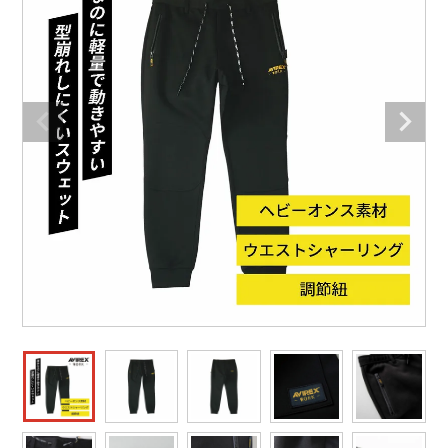
防寒着
ミズノ安全靴ランキング
寅壱
農作業服
アイトス株式会社
作業着ランキング
コーコス
電気・設備作業服
ジーベック
作業用手袋
アウトドアウェアランキング
クロダルマ
配達・営業作業服
桑和
アウトドア・スポーツ
つなぎランキング
山田辰
自動車整備士作業服
クレヒフク
ワークスーツ
空調服ランキング
おたふく手袋
DIY・日曜大工作業服
マック
コンプレッションウェア
コンプレッションウェアランキング
住商モンブラン
飲食店ユニフォーム
ボンマックス
作業用ポロシャツ
作業用ポロシャツランキング
GUSH FORCE
運送・倉庫作業服
CUP
安全保護具
作業用手袋ランキング
GDジャパン
清掃・ビルメンテ作業服
カーシーカシマ
レインウェア・カッパ