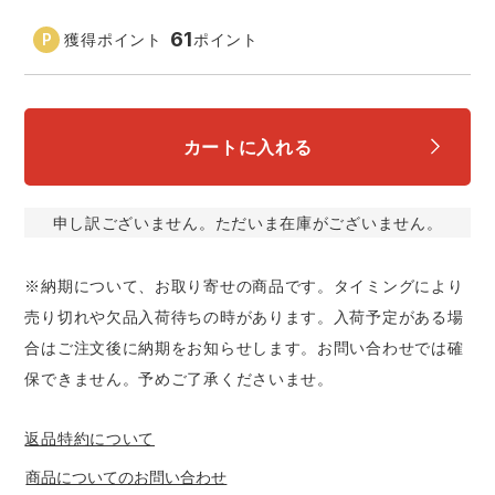
中塚被服
イーブンリバー
ニット
61
獲得ポイント
ポイント
スターライト工業
東洋物産工業
ファン付きウェア
弘進ゴム
藤井電工
カートに入れる
防寒
福山ゴム工業
ビッグボーン商事株式会社
申し訳ございません。ただいま在庫がございません。
カジュアル
※納期について、お取り寄せの商品です。タイミングにより
売り切れや欠品入荷待ちの時があります。入荷予定がある場
合はご注文後に納期をお知らせします。お問い合わせでは確
保できません。予めご了承くださいませ。
返品特約について
商品についてのお問い合わせ