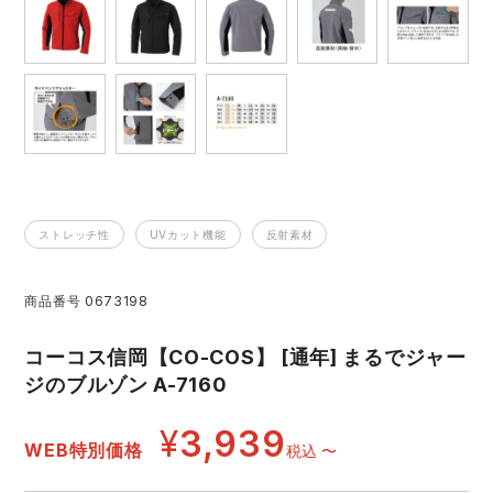
レインウェアランキング
シンメン
夜間・高視認性安全服
日進ゴム
ヤッケ
アイズフロンティア ランキング
ハイパーV
医療白衣・介護服
丸五
作業用小物・アクセサリー
TSDESIGN ランキング
ムービンカット
グラディエーター
鞄・バッグ
ストレッチ性
UVカット機能
反射素材
コーコス ランキング
ニオイクリア
タカヤ商事
つなぎ
商品番号
0673198
アイトス ランキング
エアークラフト
自重堂
ファン付き作業着・空調服
コーコス信岡【CO-COS】 [通年] まるでジャー
ジーベック ランキング
サーヴォ
セロリー 大阪支店
ジのブルゾン A-7160
電熱ウェア・ヒートウェア
ネーム刺繍・プリント加工対象商品
¥
3,939
アタックベース
サンエス
WEB特別価格
税込
〜
刺繍・プリント加工対象商品
作業着