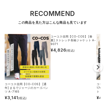
RECOMMEND
この商品を見た方はこんな商品も見ています
コーコス信岡【CO-COS】 [春
夏] ストレッチ長袖ジャケット A-
9071
¥
4,826
(税込)
コーコス信岡【CO-COS】 [通
コーコ
年] まるでジャージのカーゴパン
170
ツ A-7165
ト A-
¥
3,141
¥
4,
(税込)