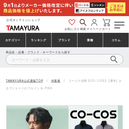
公式オンラインショップ
お気に入り
検索
マイページ
カート
カテゴリー
ランキング
ブランド
業種
コラム
商品名・品番・ブランド・キーワードから探す
安全靴・作業靴
安全靴ランキング
アシックス
建設・建築作業服
ミズノ
シューズ
安全靴スニーカーランキング
プーマ
製造・工場作業服
コンバース（CONVERSE）
TAMAYURA公式通販TOP
作業着
コーコス信岡【CO-COS】 [通年] ま
るでジャージのブルゾン A-7160
作業着・作業服
シューズランキング
シモン
鉄鋼・機械作業服
バートル
事務服・オフィスウェア
アシックス安全靴ランキング
アイズフロンティア
大工・鳶作業服
TSDESIGN