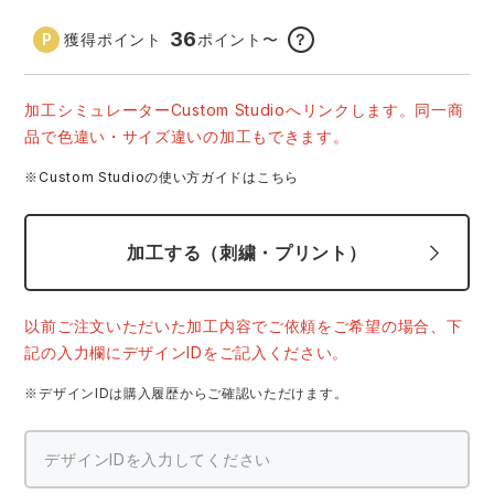
中塚被服
イーブンリバー
ニット
36
獲得ポイント
ポイント
〜
？
スターライト工業
東洋物産工業
ファン付きウェア
加工シミュレーターCustom Studioへリンクします。同一商
品で色違い・サイズ違いの加工もできます。
弘進ゴム
藤井電工
防寒
※Custom Studioの使い方ガイドはこちら
福山ゴム工業
ビッグボーン商事株式会社
カジュアル
加工する（刺繍・プリント）
以前ご注文いただいた加工内容でご依頼をご希望の場合、下
記の入力欄にデザインIDをご記入ください。
※デザインIDは購入履歴からご確認いただけます。