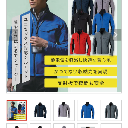
防寒着
ミズノ安全靴ランキング
寅壱
農作業服
アイトス株式会社
作業着ランキング
コーコス
電気・設備作業服
ジーベック
作業用手袋
アウトドアウェアランキング
クロダルマ
配達・営業作業服
桑和
アウトドア・スポーツ
つなぎランキング
山田辰
自動車整備士作業服
クレヒフク
ワークスーツ
空調服ランキング
おたふく手袋
DIY・日曜大工作業服
マック
コンプレッションウェア
コンプレッションウェアランキング
住商モンブラン
飲食店ユニフォーム
ボンマックス
作業用ポロシャツ
作業用ポロシャツランキング
GUSH FORCE
運送・倉庫作業服
CUP
安全保護具
作業用手袋ランキング
GDジャパン
清掃・ビルメンテ作業服
カーシーカシマ
レインウェア・カッパ