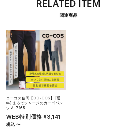
RELATED ITEM
関連商品
コーコス信岡【CO-COS】 [通
年] まるでジャージのカーゴパン
ツ A-7165
WEB特別価格
¥
3,141
税込
〜