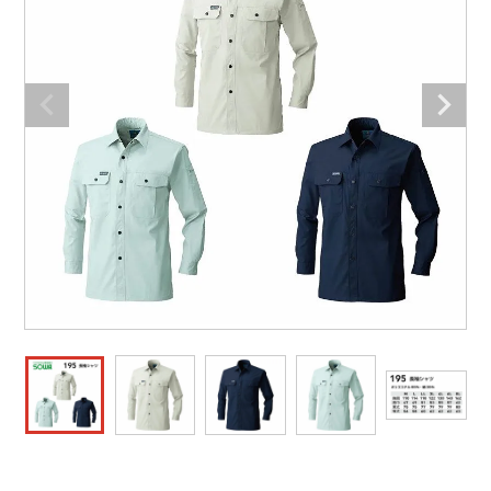
防寒着
ミズノ安全靴ランキング
寅壱
農作業服
アイトス株式会社
作業着ランキング
コーコス
電気・設備作業服
ジーベック
作業用手袋
アウトドアウェアランキング
クロダルマ
配達・営業作業服
桑和
アウトドア・スポーツ
つなぎランキング
山田辰
自動車整備士作業服
クレヒフク
ワークスーツ
空調服ランキング
おたふく手袋
DIY・日曜大工作業服
マック
コンプレッションウェア
コンプレッションウェアランキング
住商モンブラン
飲食店ユニフォーム
ボンマックス
作業用ポロシャツ
作業用ポロシャツランキング
GUSH FORCE
運送・倉庫作業服
CUP
安全保護具
作業用手袋ランキング
GDジャパン
清掃・ビルメンテ作業服
カーシーカシマ
レインウェア・カッパ