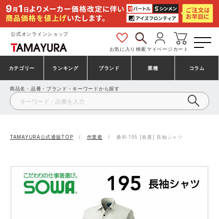
公式オンラインショップ
お気に入り
検索
マイページ
カート
カテゴリー
ランキング
ブランド
業種
コラム
商品名・品番・ブランド・キーワードから探す
安全靴・作業靴
安全靴ランキング
アシックス
建設・建築作業服
ミズノ
シューズ
安全靴スニーカーランキング
プーマ
製造・工場作業服
コンバース（CONVERSE）
TAMAYURA公式通販TOP
作業着
桑和 195 [春夏] 長袖シャツ
作業着・作業服
シューズランキング
シモン
鉄鋼・機械作業服
バートル
事務服・オフィスウェア
アシックス安全靴ランキング
アイズフロンティア
大工・鳶作業服
TSDESIGN