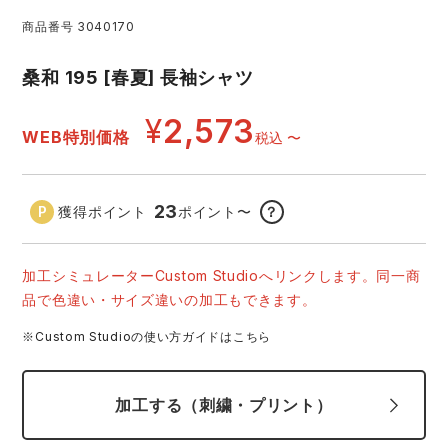
商品番号
3040170
レインウェアランキング
シンメン
夜間・高視認性安全服
日進ゴム
ヤッケ
桑和 195 [春夏] 長袖シャツ
アイズフロンティア ランキング
ハイパーV
医療白衣・介護服
丸五
作業用小物・アクセサリー
¥
2,573
WEB特別価格
税込
〜
TSDESIGN ランキング
ムービンカット
グラディエーター
鞄・バッグ
23
獲得ポイント
ポイント
〜
？
コーコス ランキング
ニオイクリア
タカヤ商事
つなぎ
加工シミュレーターCustom Studioへリンクします。同一商
アイトス ランキング
エアークラフト
自重堂
ファン付き作業着・空調服
品で色違い・サイズ違いの加工もできます。
ジーベック ランキング
サーヴォ
セロリー 大阪支店
※Custom Studioの使い方ガイドはこちら
電熱ウェア・ヒートウェア
ネーム刺繍・プリント加工対象商品
アタックベース
サンエス
加工する（刺繍・プリント）
刺繍・プリント加工対象商品
作業着