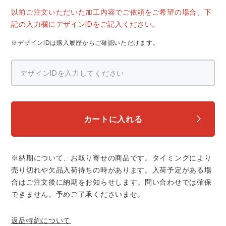
中塚被服
イーブンリバー
以前ご注文いただいた加工内容でご依頼をご希望の場合、下
ニット
記の入力欄にデザインIDをご記入ください。
スターライト工業
東洋物産工業
※デザインIDは購入履歴からご確認いただけます。
ファン付きウェア
弘進ゴム
藤井電工
防寒
福山ゴム工業
ビッグボーン商事株式会社
カジュアル
カートに入れる
※納期について、お取り寄せの商品です。タイミングにより
売り切れや欠品入荷待ちの時があります。入荷予定がある場
合はご注文後に納期をお知らせします。問い合わせでは確保
できません。予めご了承くださいませ。
返品特約について