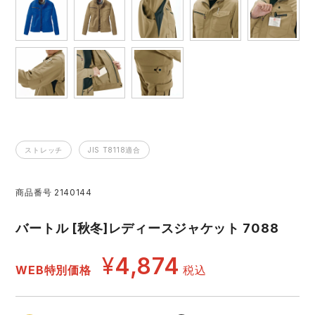
レインウェアランキング
シンメン
夜間・高視認性安全服
日進ゴム
ヤッケ
アイズフロンティア ランキング
ハイパーV
医療白衣・介護服
丸五
作業用小物・アクセサリー
TSDESIGN ランキング
ムービンカット
グラディエーター
鞄・バッグ
ストレッチ
JIS T8118適合
コーコス ランキング
ニオイクリア
タカヤ商事
つなぎ
商品番号
2140144
アイトス ランキング
エアークラフト
自重堂
ファン付き作業着・空調服
バートル [秋冬]レディースジャケット 7088
ジーベック ランキング
サーヴォ
セロリー 大阪支店
電熱ウェア・ヒートウェア
¥
4,874
ネーム刺繍・プリント加工対象商品
WEB特別価格
税込
アタックベース
サンエス
刺繍・プリント加工対象商品
作業着