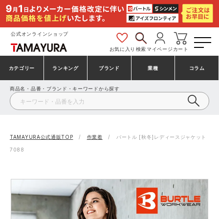
公式オンラインショップ
お気に入り
検索
マイページ
カート
カテゴリー
ランキング
ブランド
業種
コラム
商品名・品番・ブランド・キーワードから探す
安全靴・作業靴
安全靴ランキング
アシックス
建設・建築作業服
ミズノ
シューズ
安全靴スニーカーランキング
プーマ
製造・工場作業服
コンバース（CONVERSE）
TAMAYURA公式通販TOP
作業着
バートル [秋冬]レディースジャケット
7088
作業着・作業服
シューズランキング
シモン
鉄鋼・機械作業服
バートル
事務服・オフィスウェア
アシックス安全靴ランキング
アイズフロンティア
大工・鳶作業服
TSDESIGN