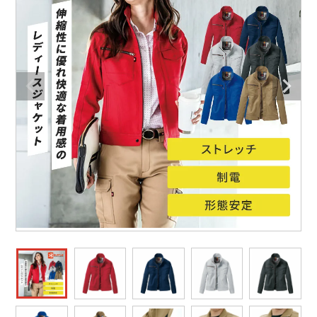
防寒着
ミズノ安全靴ランキング
寅壱
農作業服
アイトス株式会社
作業着ランキング
コーコス
電気・設備作業服
ジーベック
作業用手袋
アウトドアウェアランキング
クロダルマ
配達・営業作業服
桑和
アウトドア・スポーツ
つなぎランキング
山田辰
自動車整備士作業服
クレヒフク
ワークスーツ
空調服ランキング
おたふく手袋
DIY・日曜大工作業服
マック
コンプレッションウェア
コンプレッションウェアランキング
住商モンブラン
飲食店ユニフォーム
ボンマックス
作業用ポロシャツ
作業用ポロシャツランキング
GUSH FORCE
運送・倉庫作業服
CUP
安全保護具
作業用手袋ランキング
GDジャパン
清掃・ビルメンテ作業服
カーシーカシマ
レインウェア・カッパ