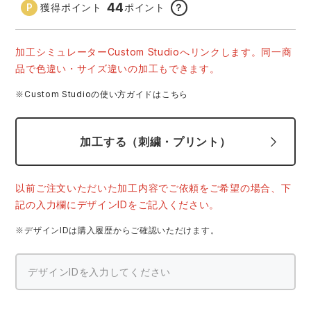
44
中塚被服
イーブンリバー
獲得ポイント
ポイント
？
ニット
スターライト工業
東洋物産工業
加工シミュレーターCustom Studioへリンクします。同一商
ファン付きウェア
品で色違い・サイズ違いの加工もできます。
弘進ゴム
藤井電工
※Custom Studioの使い方ガイドはこちら
防寒
福山ゴム工業
ビッグボーン商事株式会社
加工する（刺繍・プリント）
カジュアル
以前ご注文いただいた加工内容でご依頼をご希望の場合、下
記の入力欄にデザインIDをご記入ください。
※デザインIDは購入履歴からご確認いただけます。