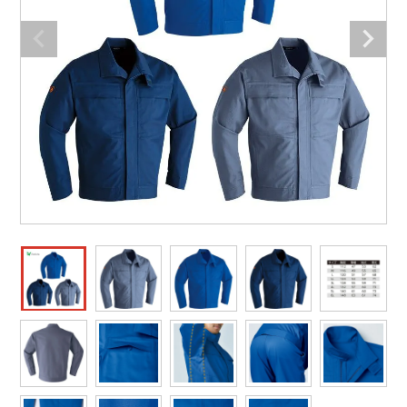
作業着ランキング
コーコス
電気・設備作業服
ジーベック
作業用手袋
アウトドアウェアランキング
クロダルマ
配達・営業作業服
桑和
アウトドア・スポーツ
つなぎランキング
山田辰
自動車整備士作業服
クレヒフク
ワークスーツ
空調服ランキング
おたふく手袋
DIY・日曜大工作業服
マック
コンプレッションウェア
コンプレッションウェアランキング
住商モンブラン
飲食店ユニフォーム
ボンマックス
作業用ポロシャツ
作業用ポロシャツランキング
GUSH FORCE
運送・倉庫作業服
CUP
安全保護具
作業用手袋ランキング
GDジャパン
清掃・ビルメンテ作業服
カーシーカシマ
レインウェア・カッパ
レインウェアランキング
シンメン
夜間・高視認性安全服
日進ゴム
ヤッケ