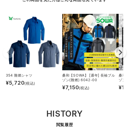
354 難燃シャツ
桑和【SOWA】 [通年] 長袖ブル
桑和【
ゾン(難燃) 6042-00
ゾン(難
¥
5,720
(税込)
¥
7,150
¥
12
(税込)
HISTORY
閲覧履歴