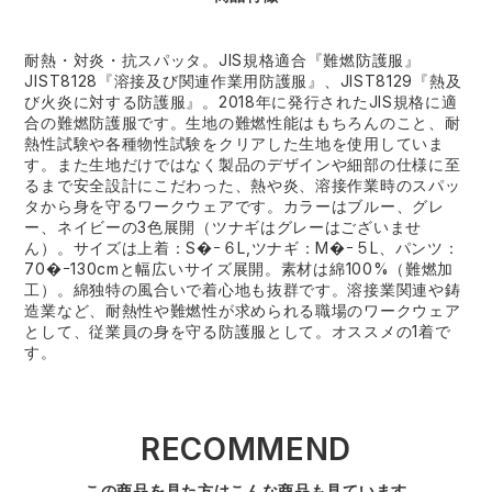
耐熱・対炎・抗スパッタ。JIS規格適合『難燃防護服』
JIST8128『溶接及び関連作業用防護服』、JIST8129『熱及
び火炎に対する防護服』。2018年に発行されたJIS規格に適
合の難燃防護服です。生地の難燃性能はもちろんのこと、耐
熱性試験や各種物性試験をクリアした生地を使用していま
す。また生地だけではなく製品のデザインや細部の仕様に至
るまで安全設計にこだわった、熱や炎、溶接作業時のスパッ
タから身を守るワークウェアです。カラーはブルー、グレ
ー、ネイビーの3色展開（ツナギはグレーはございませ
ん）。サイズは上着：S�ｰ６L,ツナギ：M�ｰ５L、パンツ：
70�ｰ130cmと幅広いサイズ展開。素材は綿100%（難燃加
工）。綿独特の風合いで着心地も抜群です。溶接業関連や鋳
造業など、耐熱性や難燃性が求められる職場のワークウェア
として、従業員の身を守る防護服として。オススメの1着で
す。
RECOMMEND
この商品を見た方はこんな商品も見ています