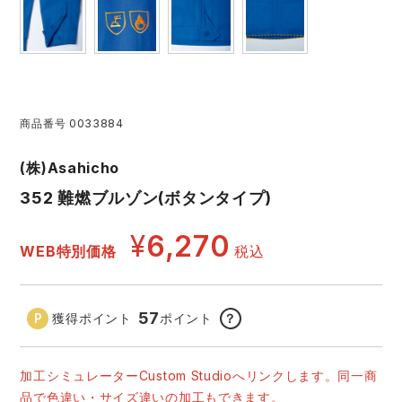
アイズフロンティア ランキング
ハイパーV
医療白衣・介護服
丸五
作業用小物・アクセサリー
TSDESIGN ランキング
ムービンカット
グラディエーター
鞄・バッグ
商品番号
0033884
コーコス ランキング
ニオイクリア
タカヤ商事
つなぎ
(株)Asahicho
352 難燃ブルゾン(ボタンタイプ)
アイトス ランキング
エアークラフト
自重堂
ファン付き作業着・空調服
¥
6,270
WEB特別価格
税込
ジーベック ランキング
サーヴォ
セロリー 大阪支店
電熱ウェア・ヒートウェア
ネーム刺繍・プリント加工対象商品
アタックベース
サンエス
57
獲得ポイント
ポイント
？
刺繍・プリント加工対象商品
作業着
中塚被服
イーブンリバー
加工シミュレーターCustom Studioへリンクします。同一商
ニット
品で色違い・サイズ違いの加工もできます。