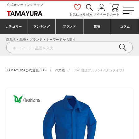
公式オンラインショップ
お気に入り
検索
マイページ
カート
カテゴリー
ランキング
ブランド
業種
コラム
商品名・品番・ブランド・キーワードから探す
安全靴・作業靴
安全靴ランキング
アシックス
建設・建築作業服
ミズノ
シューズ
安全靴スニーカーランキング
プーマ
製造・工場作業服
コンバース（CONVERSE）
TAMAYURA公式通販TOP
作業着
352 難燃ブルゾン(ボタンタイプ)
作業着・作業服
シューズランキング
シモン
鉄鋼・機械作業服
バートル
事務服・オフィスウェア
アシックス安全靴ランキング
アイズフロンティア
大工・鳶作業服
TSDESIGN
防寒着
ミズノ安全靴ランキング
寅壱
農作業服
アイトス株式会社