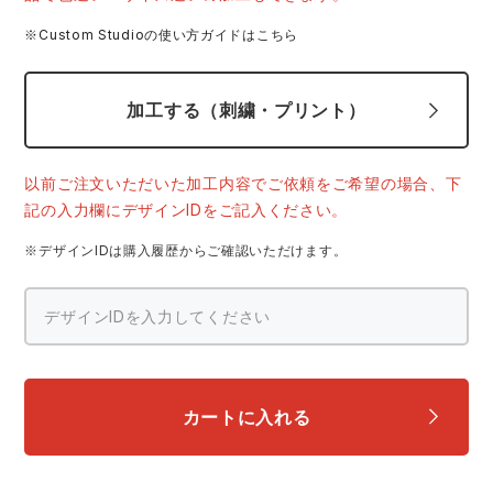
スターライト工業
東洋物産工業
ファン付きウェア
※Custom Studioの使い方ガイドはこちら
弘進ゴム
藤井電工
防寒
加工する（刺繍・プリント）
福山ゴム工業
ビッグボーン商事株式会社
カジュアル
以前ご注文いただいた加工内容でご依頼をご希望の場合、下
記の入力欄にデザインIDをご記入ください。
※デザインIDは購入履歴からご確認いただけます。
カートに入れる