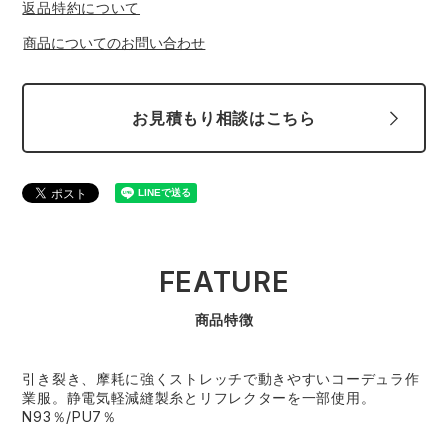
返品特約について
スターライト工業
東洋物産工業
ファン付きウェア
商品についてのお問い合わせ
弘進ゴム
藤井電工
防寒
お見積もり相談はこちら
福山ゴム工業
ビッグボーン商事株式会社
カジュアル
FEATURE
商品特徴
引き裂き、摩耗に強くストレッチで動きやすいコーデュラ作
業服。静電気軽減縫製糸とリフレクターを一部使用。
N93％/PU7％