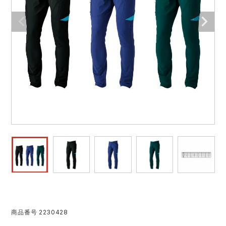
作業着ランキング
コーコス
電気・設備作業服
ジーベック
作業用手袋
アウトドアウェアランキング
クロダルマ
配達・営業作業服
桑和
アウトドア・スポーツ
つなぎランキング
山田辰
自動車整備士作業服
クレヒフク
ワークスーツ
空調服ランキング
おたふく手袋
DIY・日曜大工作業服
マック
コンプレッションウェア
コンプレッションウェアランキング
住商モンブラン
飲食店ユニフォーム
ボンマックス
作業用ポロシャツ
作業用ポロシャツランキング
GUSH FORCE
運送・倉庫作業服
CUP
安全保護具
作業用手袋ランキング
GDジャパン
清掃・ビルメンテ作業服
カーシーカシマ
レインウェア・カッパ
商品番号
2230428
レインウェアランキング
シンメン
夜間・高視認性安全服
日進ゴム
ヤッケ