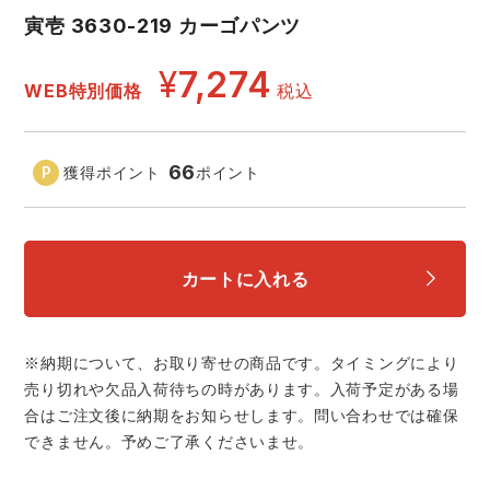
寅壱 3630-219 カーゴパンツ
アイズフロンティア ランキング
ハイパーV
医療白衣・介護服
丸五
作業用小物・アクセサリー
¥
7,274
WEB特別価格
税込
TSDESIGN ランキング
ムービンカット
グラディエーター
鞄・バッグ
66
獲得ポイント
ポイント
コーコス ランキング
ニオイクリア
タカヤ商事
つなぎ
アイトス ランキング
エアークラフト
自重堂
ファン付き作業着・空調服
カートに入れる
ジーベック ランキング
サーヴォ
セロリー 大阪支店
電熱ウェア・ヒートウェア
ネーム刺繍・プリント加工対象商品
※納期について、お取り寄せの商品です。タイミングにより
アタックベース
サンエス
売り切れや欠品入荷待ちの時があります。入荷予定がある場
刺繍・プリント加工対象商品
作業着
合はご注文後に納期をお知らせします。問い合わせでは確保
中塚被服
イーブンリバー
できません。予めご了承くださいませ。
ニット