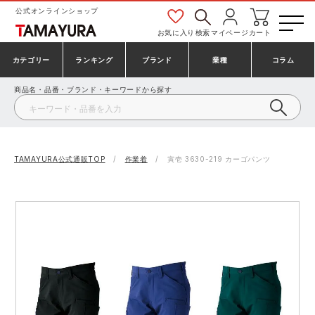
公式オンラインショップ
お気に入り
検索
マイページ
カート
カテゴリー
ランキング
ブランド
業種
コラム
商品名・品番・ブランド・キーワードから探す
安全靴・作業靴
安全靴ランキング
アシックス
建設・建築作業服
ミズノ
シューズ
安全靴スニーカーランキング
プーマ
製造・工場作業服
コンバース（CONVERSE）
TAMAYURA公式通販TOP
作業着
寅壱 3630-219 カーゴパンツ
作業着・作業服
シューズランキング
シモン
鉄鋼・機械作業服
バートル
事務服・オフィスウェア
アシックス安全靴ランキング
アイズフロンティア
大工・鳶作業服
TSDESIGN
防寒着
ミズノ安全靴ランキング
寅壱
農作業服
アイトス株式会社