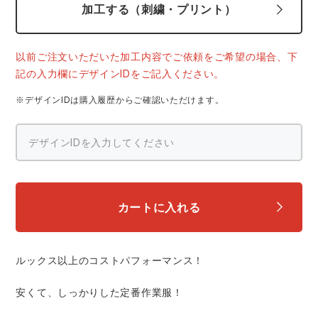
中塚被服
イーブンリバー
加工する（刺繍・プリント）
ニット
スターライト工業
東洋物産工業
以前ご注文いただいた加工内容でご依頼をご希望の場合、下
ファン付きウェア
記の入力欄にデザインIDをご記入ください。
弘進ゴム
藤井電工
※デザインIDは購入履歴からご確認いただけます。
防寒
福山ゴム工業
ビッグボーン商事株式会社
カジュアル
カートに入れる
ルックス以上のコストパフォーマンス！
安くて、しっかりした定番作業服！