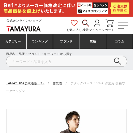
公式オンラインショップ
お気に入り
検索
マイページ
カート
カテゴリー
ランキング
ブランド
業種
コラム
商品名・品番・ブランド・キーワードから探す
安全靴・作業靴
安全靴ランキング
アシックス
建設・建築作業服
ミズノ
シューズ
安全靴スニーカーランキング
プーマ
製造・工場作業服
コンバース（CONVERSE）
TAMAYURA公式通販TOP
作業着
アタックベース 553-4 作業用 長袖ワ
ークブルゾン
作業着・作業服
シューズランキング
シモン
鉄鋼・機械作業服
バートル
事務服・オフィスウェア
アシックス安全靴ランキング
アイズフロンティア
大工・鳶作業服
TSDESIGN