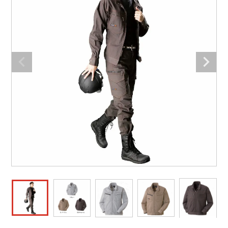
防寒着
ミズノ安全靴ランキング
寅壱
農作業服
アイトス株式会社
作業着ランキング
コーコス
電気・設備作業服
ジーベック
作業用手袋
アウトドアウェアランキング
クロダルマ
配達・営業作業服
桑和
アウトドア・スポーツ
つなぎランキング
山田辰
自動車整備士作業服
クレヒフク
ワークスーツ
空調服ランキング
おたふく手袋
DIY・日曜大工作業服
マック
コンプレッションウェア
コンプレッションウェアランキング
住商モンブラン
飲食店ユニフォーム
ボンマックス
作業用ポロシャツ
作業用ポロシャツランキング
GUSH FORCE
運送・倉庫作業服
CUP
安全保護具
作業用手袋ランキング
GDジャパン
清掃・ビルメンテ作業服
カーシーカシマ
レインウェア・カッパ