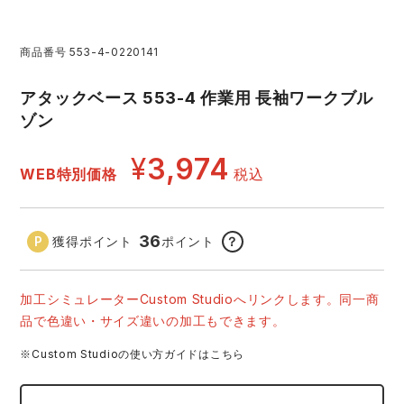
レインウェアランキング
シンメン
夜間・高視認性安全服
日進ゴム
ヤッケ
商品番号
553-4-0220141
アイズフロンティア ランキング
ハイパーV
医療白衣・介護服
丸五
作業用小物・アクセサリー
アタックベース 553-4 作業用 長袖ワークブル
ゾン
TSDESIGN ランキング
ムービンカット
グラディエーター
鞄・バッグ
¥
3,974
WEB特別価格
税込
コーコス ランキング
ニオイクリア
タカヤ商事
つなぎ
36
獲得ポイント
ポイント
？
アイトス ランキング
エアークラフト
自重堂
ファン付き作業着・空調服
加工シミュレーターCustom Studioへリンクします。同一商
ジーベック ランキング
サーヴォ
セロリー 大阪支店
電熱ウェア・ヒートウェア
品で色違い・サイズ違いの加工もできます。
ネーム刺繍・プリント加工対象商品
※Custom Studioの使い方ガイドはこちら
アタックベース
サンエス
刺繍・プリント加工対象商品
作業着