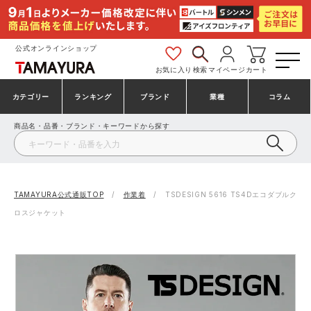
公式オンラインショップ
お気に入り
検索
マイページ
カート
カテゴリー
ランキング
ブランド
業種
コラム
商品名・品番・ブランド・キーワードから探す
安全靴・作業靴
安全靴ランキング
アシックス
建設・建築作業服
ミズノ
シューズ
安全靴スニーカーランキング
プーマ
製造・工場作業服
コンバース（CONVERSE）
TAMAYURA公式通販TOP
作業着
TSDESIGN 5616 TS4Dエコダブルク
ロスジャケット
作業着・作業服
シューズランキング
シモン
鉄鋼・機械作業服
バートル
事務服・オフィスウェア
アシックス安全靴ランキング
アイズフロンティア
大工・鳶作業服
TSDESIGN