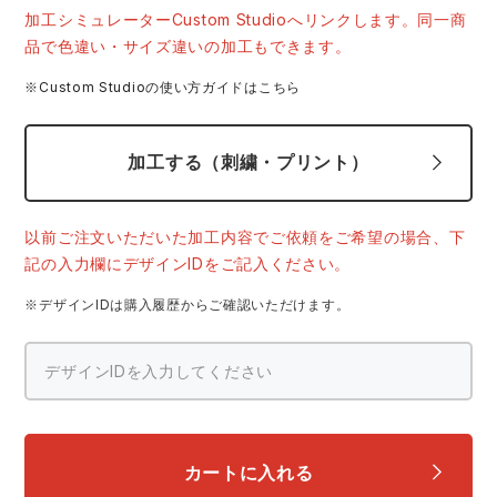
中塚被服
イーブンリバー
加工シミュレーターCustom Studioへリンクします。同一商
ニット
品で色違い・サイズ違いの加工もできます。
スターライト工業
東洋物産工業
※Custom Studioの使い方ガイドはこちら
ファン付きウェア
弘進ゴム
藤井電工
加工する（刺繍・プリント）
防寒
福山ゴム工業
ビッグボーン商事株式会社
カジュアル
以前ご注文いただいた加工内容でご依頼をご希望の場合、下
記の入力欄にデザインIDをご記入ください。
※デザインIDは購入履歴からご確認いただけます。
カートに入れる