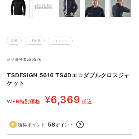
レインウェアランキング
シンメン
夜間・高視認性安全服
日進ゴム
ヤッケ
アイズフロンティア ランキング
ハイパーV
医療白衣・介護服
丸五
作業用小物・アクセサリー
軽量
JIS制電
ストレッチ
TSDESIGN ランキング
ムービンカット
グラディエーター
鞄・バッグ
商品番号
0550576
コーコス ランキング
ニオイクリア
タカヤ商事
つなぎ
TSDESIGN 5616 TS4Dエコダブルクロスジャ
ケット
アイトス ランキング
エアークラフト
自重堂
ファン付き作業着・空調服
¥
6,369
WEB特別価格
税込
ジーベック ランキング
サーヴォ
セロリー 大阪支店
電熱ウェア・ヒートウェア
ネーム刺繍・プリント加工対象商品
アタックベース
サンエス
58
獲得ポイント
ポイント
？
刺繍・プリント加工対象商品
作業着