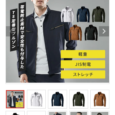
防寒着
ミズノ安全靴ランキング
寅壱
農作業服
アイトス株式会社
作業着ランキング
コーコス
電気・設備作業服
ジーベック
作業用手袋
アウトドアウェアランキング
クロダルマ
配達・営業作業服
桑和
アウトドア・スポーツ
つなぎランキング
山田辰
自動車整備士作業服
クレヒフク
ワークスーツ
空調服ランキング
おたふく手袋
DIY・日曜大工作業服
マック
コンプレッションウェア
コンプレッションウェアランキング
住商モンブラン
飲食店ユニフォーム
ボンマックス
作業用ポロシャツ
作業用ポロシャツランキング
GUSH FORCE
運送・倉庫作業服
CUP
安全保護具
作業用手袋ランキング
GDジャパン
清掃・ビルメンテ作業服
カーシーカシマ
レインウェア・カッパ