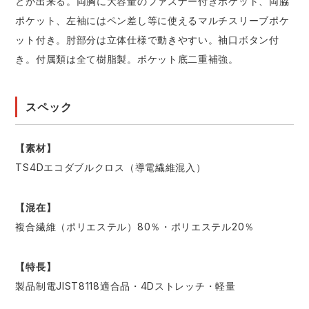
とが出来る。両胸に大容量のファスナー付きポケット、両脇
ポケット、左袖にはペン差し等に使えるマルチスリーブポケ
ット付き。肘部分は立体仕様で動きやすい。袖口ボタン付
き。付属類は全て樹脂製。ポケット底二重補強。
スペック
【素材】
TS4Dエコダブルクロス（導電繊維混入）
【混在】
複合繊維（ポリエステル）80％・ポリエステル20％
【特長】
製品制電JIST8118適合品・4Dストレッチ・軽量