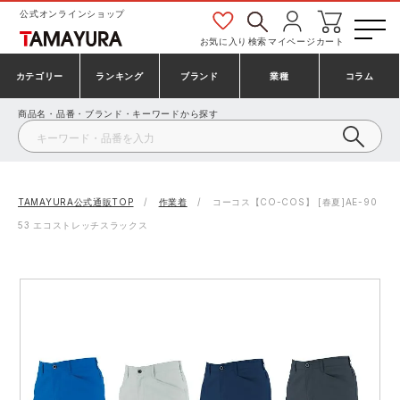
公式オンラインショップ
お気に入り
検索
マイページ
カート
カテゴリー
ランキング
ブランド
業種
コラム
商品名・品番・ブランド・キーワードから探す
安全靴・作業靴
安全靴ランキング
アシックス
建設・建築作業服
ミズノ
シューズ
安全靴スニーカーランキング
プーマ
製造・工場作業服
コンバース（CONVERSE）
TAMAYURA公式通販TOP
作業着
コーコス【CO-COS】 [春夏]AE-90
53 エコストレッチスラックス
作業着・作業服
シューズランキング
シモン
鉄鋼・機械作業服
バートル
事務服・オフィスウェア
アシックス安全靴ランキング
アイズフロンティア
大工・鳶作業服
TSDESIGN
防寒着
ミズノ安全靴ランキング
寅壱
農作業服
アイトス株式会社