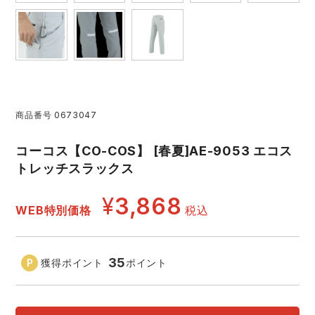
アイズフロンティア ランキング
ハイパーV
医療白衣・介護服
丸五
作業用小物・アクセサリー
TSDESIGN ランキング
ムービンカット
グラディエーター
鞄・バッグ
コーコス ランキング
ニオイクリア
タカヤ商事
商品番号
0673047
つなぎ
コーコス【CO-COS】 [春夏]AE-9053 エコス
アイトス ランキング
エアークラフト
自重堂
ファン付き作業着・空調服
トレッチスラックス
¥
3,868
ジーベック ランキング
サーヴォ
セロリー 大阪支店
電熱ウェア・ヒートウェア
WEB特別価格
税込
ネーム刺繍・プリント加工対象商品
アタックベース
サンエス
刺繍・プリント加工対象商品
作業着
35
獲得ポイント
ポイント
中塚被服
イーブンリバー
ニット