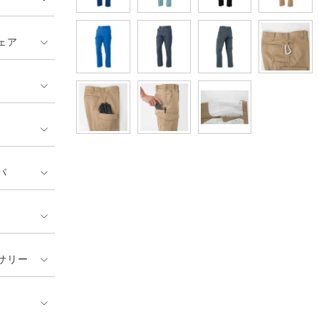
ェア
パ
サリー