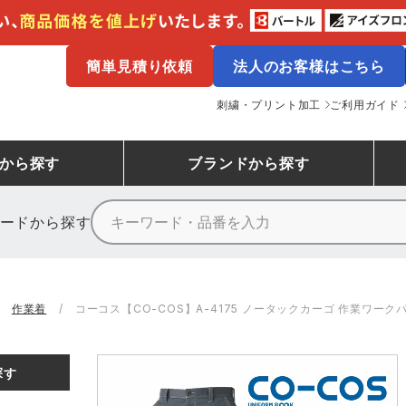
簡単見積り依頼
法人のお客様はこちら
刺繍・プリント加工
ご利用ガイド
から探す
ブランド
から探す
ードから探す
ニーカーランキング
場作業服
ューズ
プーマ
コンバース
シューズランキング
鉄鋼・機械作業服
作業着
（CONVERSE）
作業着
コーコス【CO-COS】A-4175 ノータックカーゴ 作業ワーク
ンキング
備作業服
業用手袋
アウトドアウェアランキング
配達・営業作業服
アウトドア・スポーツウ
寅壱
アイトス株式会社
探す
ッションウェアランキング
ニフォーム
業用ポロシャツ
作業用ポロシャツランキング
運送・倉庫作業服
安全保護具
山田辰
クレヒフク