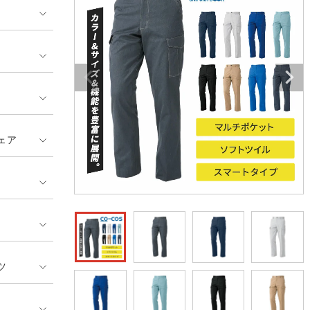
ンティア ランキング
・介護服
業用小物・アクセサリー類
TSDESIGN ランキング
鞄・バッグ類
GUSH FORCE
CUP
ネーム刺繍・プリント加工対象
 ランキング
熱ウェア・ヒートウェア
刺繍・プリント加工対象
ハイパーV
丸五
作業着
エアークラフト
自重堂
ニット
ェア
中塚被服
イーブンリバー
ファン付きウェア
福山ゴム工業
ビッグボーン商事株式会
防寒
社
カジュアル
ツ