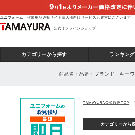
ユニフォーム・作業用品通販サイト法人様向けサービスも豊富にございます
公式オンラインショップ
カテゴリー
から探す
ランキング
商品名・品番・ブランド・キーワ
安全靴ランキング
アシックス
建設・建築作業服
安全靴・作業靴
ミズノ
安全靴ス
製造・工
シ
TAMAYURA公式通販TOP
ミズノ安全靴ランキング
農作業服
防寒着
作業着ラ
電気・設
作
アイズフロンティア
TSDESIGN
カテゴリーから
空調服ランキング
DIY・日曜大工作業服
コンプレッションウェア
コンプレ
飲食店ユ
作
クロダルマ
桑和