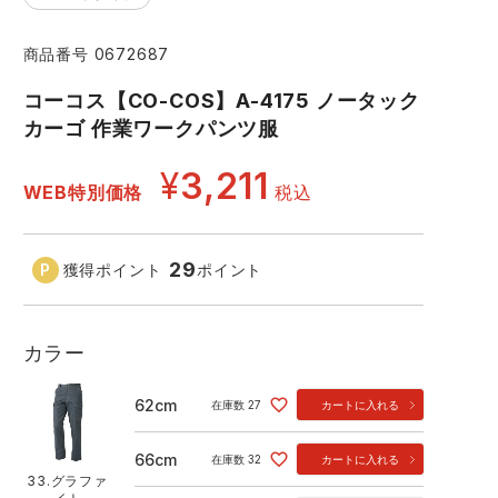
コーコス ランキング
つなぎ
GDジャパン
カーシーカシマ
商品番号
0672687
商品
商品
コーコス【CO-COS】A-4175 ノータック
ムービンカット
グラディエーター
カーゴ 作業ワークパンツ服
¥
3,211
サーヴォ
セロリー 大阪支店
WEB特別価格
税込
スターライト工業
東洋物産工業
29
獲得ポイント
ポイント
33.グラファイト
カラー
62cm
在庫数
27
カートに入れる
66cm
在庫数
32
カートに入れる
33.グラファ