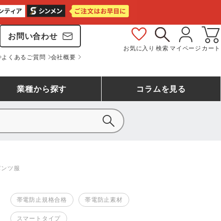
お問い合わせ
お気に入り
検索
マイページ
カート
よくあるご質問
会社概要
業種
から探す
コラム
を見る
シモン
アシックス安全靴ランキング
大工・鳶作業服
事務服(オフィスウェア)
バートル
パンツ服
ェア
つなぎランキング
自動車整備士作業服
ワークスーツ
コーコス
ジーベック
帯電防止規格合格
帯電防止素材
作業用手袋ランキング
清掃・ビルメンテ作業服
レインウェア・カッパ
おたふく手袋
マック
スマートタイプ