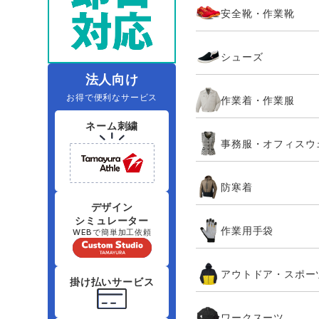
安全靴・作業靴
レインウェアランキング
夜間・高視認性安全服
ヤッケ
アイズフロ
医療白衣
作
住商モンブラン
ボンマックス
シューズ
アイトス ランキング
ファン付きウェア（空調服シリー
ジーベック
電
シンメン
ズ）
日進ゴム
法人向け
お得で便利なサービス
作業着・作業服
ニオイクリア
タカヤ商事
ネーム刺繍
事務服・オフィスウ
アタックベース
サンエス
防寒着
弘進ゴム
藤井電工
デザイン
シミュレーター
作業用手袋
WEBで簡単加工依頼
アウトドア・スポー
掛け払いサービス
ワークスーツ