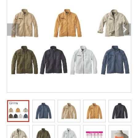
防寒着
ミズノ安全靴ランキング
寅壱
農作業服
アイトス株式会社
作業着ランキング
コーコス
電気・設備作業服
ジーベック
作業用手袋
アウトドアウェアランキング
クロダルマ
配達・営業作業服
桑和
アウトドア・スポーツ
つなぎランキング
山田辰
自動車整備士作業服
クレヒフク
ワークスーツ
空調服ランキング
おたふく手袋
DIY・日曜大工作業服
マック
コンプレッションウェア
コンプレッションウェアランキング
住商モンブラン
飲食店ユニフォーム
ボンマックス
作業用ポロシャツ
作業用ポロシャツランキング
GUSH FORCE
運送・倉庫作業服
CUP
安全保護具
作業用手袋ランキング
GDジャパン
清掃・ビルメンテ作業服
カーシーカシマ
レインウェア・カッパ