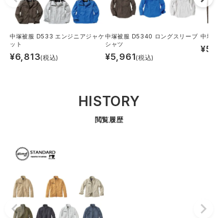
中塚被服 D533 エンジニアジャケ
中塚被服 D5340 ロングスリーブ
中塚被
ット
シャツ
¥
5,
¥
6,813
¥
5,961
(税込)
(税込)
HISTORY
閲覧履歴