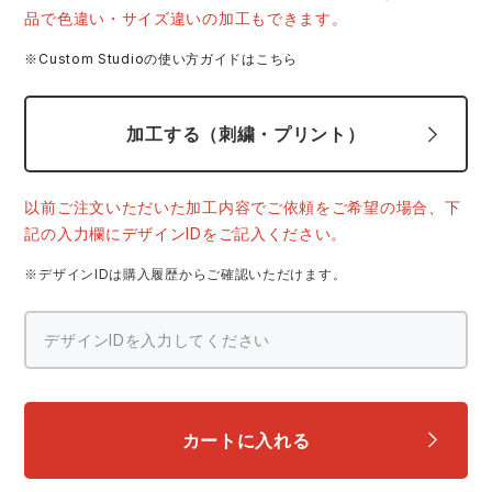
中塚被服
イーブンリバー
品で色違い・サイズ違いの加工もできます。
ニット
※Custom Studioの使い方ガイドはこちら
スターライト工業
東洋物産工業
ファン付きウェア
加工する（刺繍・プリント）
弘進ゴム
藤井電工
防寒
以前ご注文いただいた加工内容でご依頼をご希望の場合、下
福山ゴム工業
ビッグボーン商事株式会社
カジュアル
記の入力欄にデザインIDをご記入ください。
※デザインIDは購入履歴からご確認いただけます。
カートに入れる