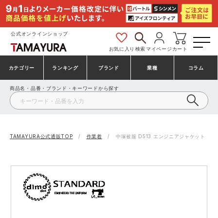
公式オンラインショップ
お気に入り
検索
マイページ
カート
カテゴリー
ランキング
ブランド
業種
コラム
商品名・品番・ブランド・キーワードから探す
安全靴・作業靴
安全靴ランキング
アシックス
建設・建築作業服
ミズノ
シューズ
安全靴スニーカーランキング
プーマ
製造・工場作業服
コンバース（CONVERSE）
TAMAYURA公式通販TOP
作業着
中塚被服 D513 エンジニアジャケット
作業着・作業服
シューズランキング
シモン
鉄鋼・機械作業服
バートル
事務服・オフィスウェア
アシックス安全靴ランキング
アイズフロンティア
大工・鳶作業服
TSDESIGN