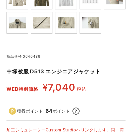
レインウェアランキング
シンメン
夜間・高視認性安全服
日進ゴム
ヤッケ
アイズフロンティア ランキング
ハイパーV
医療白衣・介護服
丸五
作業用小物・アクセサリー
TSDESIGN ランキング
ムービンカット
グラディエーター
鞄・バッグ
商品番号
0640439
コーコス ランキング
ニオイクリア
タカヤ商事
つなぎ
中塚被服 D513 エンジニアジャケット
アイトス ランキング
エアークラフト
自重堂
¥
7,040
ファン付き作業着・空調服
WEB特別価格
税込
ジーベック ランキング
サーヴォ
セロリー 大阪支店
電熱ウェア・ヒートウェア
64
獲得ポイント
ポイント
？
ネーム刺繍・プリント加工対象商品
アタックベース
サンエス
刺繍・プリント加工対象商品
作業着
加工シミュレーターCustom Studioへリンクします。同一商