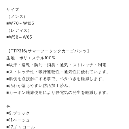
サイズ
（メンズ）
■W70～W105
（レディス）
■W58～W85
【FTP316/サマーツータックカーゴパンツ】
生地：ポリエステル100%
■吸汗・速乾・防汚・消臭・通気・ストレッチ・制電
■ストレッチ性・吸汗速乾性・通気性に優れています。
■肌側を点接触にする事で、ベタつきを軽減します。
■汚れが落ちやすい防汚加工済み。
■カーボン繊維使用により静電気の発生を軽減します。
色
■9.ブラック
■11.ベージュ
■17.チャコール