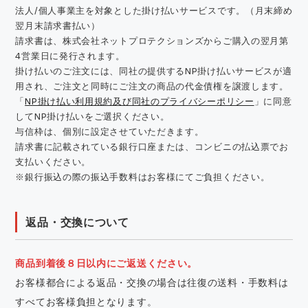
法人/個人事業主を対象とした掛け払いサービスです。（月末締め
翌月末請求書払い）
請求書は、株式会社ネットプロテクションズからご購入の翌月第
4営業日に発行されます。
掛け払いのご注文には、同社の提供するNP掛け払いサービスが適
用され、ご注文と同時にご注文の商品の代金債権を譲渡します。
「
NP掛け払い利用規約及び同社のプライバシーポリシー
」に同意
してNP掛け払いをご選択ください。
与信枠は、個別に設定させていただきます。
請求書に記載されている銀行口座または、コンビニの払込票でお
支払いください。
※銀行振込の際の振込手数料はお客様にてご負担ください。
返品・交換について
商品到着後８日以内にご返送ください。
お客様都合による返品・交換の場合は往復の送料・手数料は
すべてお客様負担となります。