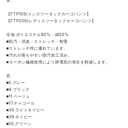
実。
スターライト工業
東洋物産工業
ファン付きウェア
【FTP106/メンズツータックカーゴパンツ】
【FTP206/レディスツータックカーゴパンツ】
弘進ゴム
藤井電工
防寒
生地:ポリエステル80%・綿20%
福山ゴム工業
ビッグボーン商事株式会社
■防汚・消臭・ストレッチ・制電
カジュアル
■ストレッチ性に優れています。
■汚れが落ちやすい防汚加工済み。
■カーボン繊維使用により静電気の発生を軽減します。
色
■5.グレー
■9.ブラック
■11.ベージュ
■17.チャコール
■36.ライトネイビー
■39.ネイビー
■55.グリーン