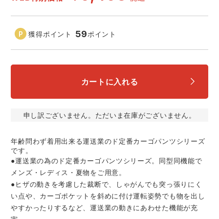
アイズフロンティア ランキング
ハイパーV
医療白衣・介護服
丸五
作業用小物・アクセサリー
59
獲得ポイント
ポイント
TSDESIGN ランキング
ムービンカット
グラディエーター
鞄・バッグ
コーコス ランキング
ニオイクリア
タカヤ商事
カートに入れる
つなぎ
アイトス ランキング
エアークラフト
自重堂
ファン付き作業着・空調服
申し訳ございません。ただいま在庫がございません。
ジーベック ランキング
サーヴォ
セロリー 大阪支店
年齢問わず着用出来る運送業のド定番カーゴパンツシリーズ
電熱ウェア・ヒートウェア
です。
ネーム刺繍・プリント加工対象商品
●運送業の為のド定番カーゴパンツシリーズ。同型同機能で
アタックベース
サンエス
メンズ・レディス・夏物をご用意。
刺繍・プリント加工対象商品
作業着
●ヒザの動きを考慮した裁断で、しゃがんでも突っ張りにく
い点や、カーゴポケットを斜めに付け運転姿勢でも物を出し
中塚被服
イーブンリバー
ニット
やすかったりするなど、運送業の動きにあわせた機能が充