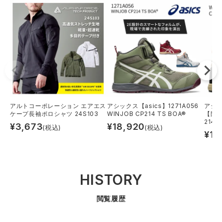
アルトコーポレーション エアエス
アシックス【asics】1271A056
アシッ
ケープ長袖ポロシャツ 24S103
WINJOB CP214 TS BOA®
【限定
214 
¥
3,673
¥
18,920
(税込)
(税込)
¥
18
HISTORY
閲覧履歴