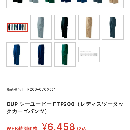
作業着ランキング
コーコス
電気・設備作業服
ジーベック
作業用手袋
アウトドアウェアランキング
クロダルマ
配達・営業作業服
桑和
アウトドア・スポーツ
つなぎランキング
山田辰
自動車整備士作業服
クレヒフク
ワークスーツ
空調服ランキング
おたふく手袋
DIY・日曜大工作業服
マック
コンプレッションウェア
コンプレッションウェアランキング
住商モンブラン
飲食店ユニフォーム
ボンマックス
作業用ポロシャツ
商品番号
FTP206-0700021
作業用ポロシャツランキング
GUSH FORCE
運送・倉庫作業服
CUP
安全保護具
CUP シーユーピー FTP206（レディスツータッ
作業用手袋ランキング
GDジャパン
清掃・ビルメンテ作業服
カーシーカシマ
レインウェア・カッパ
クカーゴパンツ）
¥
6,458
レインウェアランキング
シンメン
夜間・高視認性安全服
日進ゴム
ヤッケ
WEB特別価格
税込