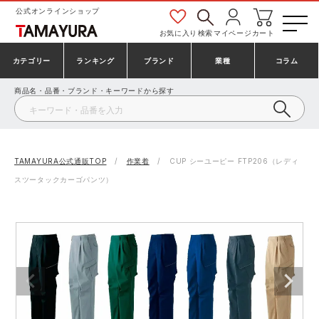
公式オンラインショップ
お気に入り
検索
マイページ
カート
カテゴリー
ランキング
ブランド
業種
コラム
商品名・品番・ブランド・キーワードから探す
安全靴・作業靴
安全靴ランキング
アシックス
建設・建築作業服
ミズノ
シューズ
安全靴スニーカーランキング
プーマ
製造・工場作業服
コンバース（CONVERSE）
TAMAYURA公式通販TOP
作業着
CUP シーユーピー FTP206（レディ
スツータックカーゴパンツ）
作業着・作業服
シューズランキング
シモン
鉄鋼・機械作業服
バートル
事務服・オフィスウェア
アシックス安全靴ランキング
アイズフロンティア
大工・鳶作業服
TSDESIGN
防寒着
ミズノ安全靴ランキング
寅壱
農作業服
アイトス株式会社