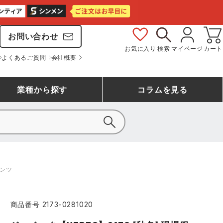
お問い合わせ
お気に入り
検索
マイページ
カート
よくあるご質問
会社概要
業種
から探す
コラム
を見る
シモン
アシックス安全靴ランキング
大工・鳶作業服
事務服(オフィスウェア)
バートル
パンツ
ェア
つなぎランキング
自動車整備士作業服
ワークスーツ
コーコス
ジーベック
商品番号
2173-0281020
作業用手袋ランキング
清掃・ビルメンテ作業服
レインウェア・カッパ
おたふく手袋
マック