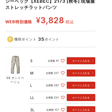
ジーベック【XEBEC】2173 [秋冬] 現場服
コーコス ランキング
つなぎ
ストレッチラットパンツ
GDジャパン
カーシーカシマ
商品
¥
3,828
WEB特別価格
税込
商品
ムービンカット
グラディエーター
35
獲得ポイント
ポイント
サーヴォ
セロリー 大阪支店
スターライト工業
東洋物産工業
S
在庫数
81
カートに入れる
58.ウオルナッツ
62
M
在庫数
207
カートに入れる
39.サンドベ
ージュ
L
在庫数
283
カートに入れる
LL
在庫数
224
カートに入れる
3L
在庫数
107
カートに入れる