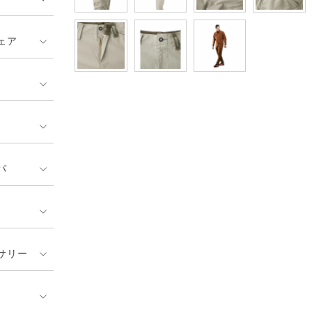
ェア
パ
サリー