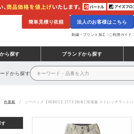
簡単見積り依頼
法人のお客様はこちら
刺繍・プリント加工
ご利用ガイド
から探す
ブランド
から探す
ードから探す
ニーカーランキング
場作業服
ューズ
プーマ
コンバース
シューズランキング
鉄鋼・機械作業服
作業着
（CONVERSE）
作業着
ジーベック【XEBEC】2173 [秋冬] 現場服 ストレッチラット
ンキング
備作業服
業用手袋
アウトドアウェアランキング
配達・営業作業服
アウトドア・スポーツウ
寅壱
アイトス株式会社
探す
ッションウェアランキング
ニフォーム
業用ポロシャツ
作業用ポロシャツランキング
運送・倉庫作業服
安全保護具
山田辰
クレヒフク