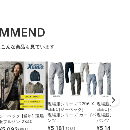
OMMEND
はこんな商品も見ています
現場服シリーズ 2296 X
現場服シリーズ 22
EBEC[ジーベック]
EBEC[ジーベック
現場服シリーズ カーゴパ
現場服シリーズ 
ジーベック [通年] 現場
ンツ
パンツ
服ブルゾン 2840
¥
5,181
¥
5,145
¥
5,092
(税込)
(税込)
(税込)