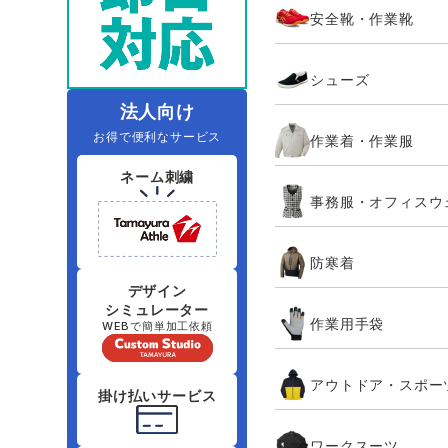
安全靴・作業靴
レインウェアランキング
夜間・高視認性安全服
ヤッケ
アイズフロ
医療白衣
作
住商モンブラン
ボンマックス
シューズ
アイトス ランキング
ファン付きウェア（空調服シリー
ジーベック
電
シンメン
ズ）
日進ゴム
法人向け
お得で便利なサービス
作業着・作業服
ニオイクリア
タカヤ商事
ネーム刺繍
事務服・オフィスウ
アタックベース
サンエス
防寒着
弘進ゴム
藤井電工
デザイン
シミュレーター
作業用手袋
WEBで簡単加工依頼
アウトドア・スポー
掛け払いサービス
ワークスーツ