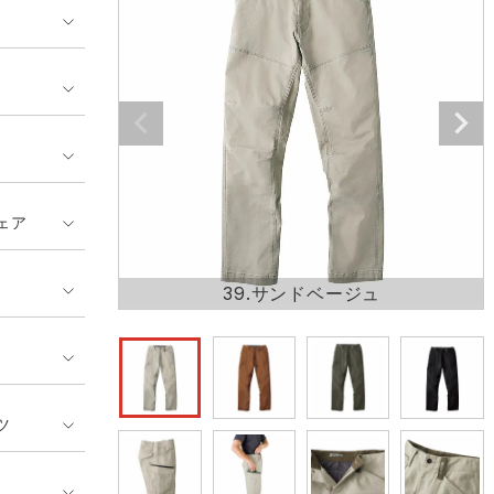
ンティア ランキング
・介護服
業用小物・アクセサリー類
TSDESIGN ランキング
鞄・バッグ類
GUSH FORCE
CUP
ネーム刺繍・プリント加工対象
 ランキング
熱ウェア・ヒートウェア
刺繍・プリント加工対象
ハイパーV
丸五
作業着
エアークラフト
自重堂
ニット
ェア
中塚被服
イーブンリバー
ファン付きウェア
39.サンドベージュ
福山ゴム工業
ビッグボーン商事株式会
防寒
社
カジュアル
ツ