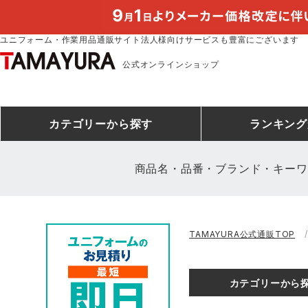
ユニフォーム・作業用品通販サイト法人様向けサービスも豊富にございます
公式オンラインショップ
カテゴリー
から探す
ランキング
商品名・品番・ブランド・キーワ
安全靴ランキング
アシックス
建設・建築作業服
安全靴・作業靴
ミズノ
安全靴ス
製造・工
シ
TAMAYURA公式通販TOP
ミズノ安全靴ランキング
農作業服
防寒着
作業着ラ
電気・設
作
アイズフロンティア
TSDESIGN
カテゴリーから
空調服ランキング
DIY・日曜大工作業服
コンプレッションウェア
コンプレ
飲食店ユ
作
クロダルマ
桑和