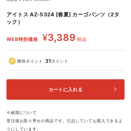
アイズフロンティア ランキング
ハイパーV
医療白衣・介護服
丸五
アイトス AZ-5324 [春夏] カーゴパンツ（2タ
作業用小物・アクセサリー
ック）
TSDESIGN ランキング
ムービンカット
グラディエーター
鞄・バッグ
¥
3,389
WEB特別価格
税込
コーコス ランキング
ニオイクリア
タカヤ商事
つなぎ
31
獲得ポイント
ポイント
アイトス ランキング
エアークラフト
自重堂
ファン付き作業着・空調服
ジーベック ランキング
サーヴォ
セロリー 大阪支店
電熱ウェア・ヒートウェア
カートに入れる
ネーム刺繍・プリント加工対象商品
アタックベース
サンエス
刺繍・プリント加工対象商品
作業着
※納期について
中塚被服
イーブンリバー
受注後お取り寄せの商品です。欠品していても購入できるよ
ニット
うにしています。