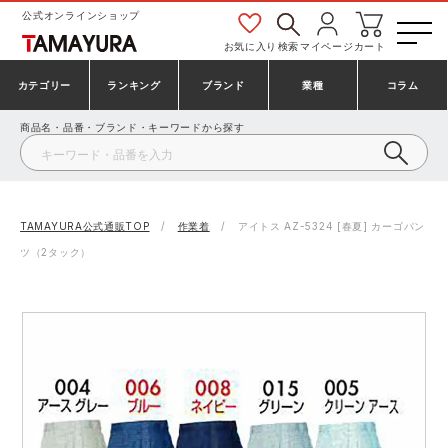
公式オンラインショップ
お気に入り
検索
マイページ
カート
カテゴリー
ランキング
ブランド
業種
コラム
商品名・品番・ブランド・キーワードから探す
安全靴・作業靴
安全靴ランキング
アシックス
建設・建築作業服
ミズノ
シューズ
安全靴スニーカーランキング
プーマ
製造・工場作業服
コンバース（CONVERSE）
TAMAYURA公式通販TOP
作業着
アイトス AZ-5324 [春夏] カーゴパン
ツ（2タック）
作業着・作業服
シューズランキング
シモン
鉄鋼・機械作業服
バートル
事務服・オフィスウェア
アシックス安全靴ランキング
アイズフロンティア
大工・鳶作業服
TSDESIGN
防寒着
ミズノ安全靴ランキング
寅壱
農作業服
アイトス株式会社