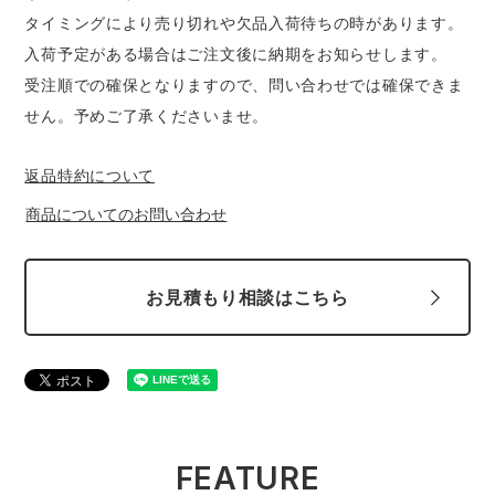
スターライト工業
東洋物産工業
タイミングにより売り切れや欠品入荷待ちの時があります。
ファン付きウェア
入荷予定がある場合はご注文後に納期をお知らせします。
弘進ゴム
藤井電工
受注順での確保となりますので、問い合わせでは確保できま
防寒
せん。予めご了承くださいませ。
福山ゴム工業
ビッグボーン商事株式会社
カジュアル
返品特約について
商品についてのお問い合わせ
お見積もり相談はこちら
FEATURE