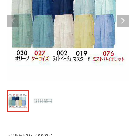
作業着ランキング
コーコス
電気・設備作業服
ジーベック
作業用手袋
アウトドアウェアランキング
クロダルマ
配達・営業作業服
桑和
アウトドア・スポーツ
つなぎランキング
山田辰
自動車整備士作業服
クレヒフク
ワークスーツ
空調服ランキング
おたふく手袋
DIY・日曜大工作業服
マック
コンプレッションウェア
コンプレッションウェアランキング
住商モンブラン
飲食店ユニフォーム
ボンマックス
作業用ポロシャツ
作業用ポロシャツランキング
GUSH FORCE
運送・倉庫作業服
CUP
安全保護具
作業用手袋ランキング
GDジャパン
清掃・ビルメンテ作業服
カーシーカシマ
レインウェア・カッパ
レインウェアランキング
シンメン
夜間・高視認性安全服
日進ゴム
ヤッケ
商品番号
5324-0080351