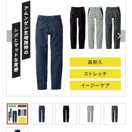
防寒着
ミズノ安全靴ランキング
寅壱
農作業服
アイトス株式会社
作業着ランキング
コーコス
電気・設備作業服
ジーベック
作業用手袋
アウトドアウェアランキング
クロダルマ
配達・営業作業服
桑和
アウトドア・スポーツ
つなぎランキング
山田辰
自動車整備士作業服
クレヒフク
ワークスーツ
空調服ランキング
おたふく手袋
DIY・日曜大工作業服
マック
コンプレッションウェア
コンプレッションウェアランキング
住商モンブラン
飲食店ユニフォーム
ボンマックス
作業用ポロシャツ
作業用ポロシャツランキング
GUSH FORCE
運送・倉庫作業服
CUP
安全保護具
作業用手袋ランキング
GDジャパン
清掃・ビルメンテ作業服
カーシーカシマ
レインウェア・カッパ