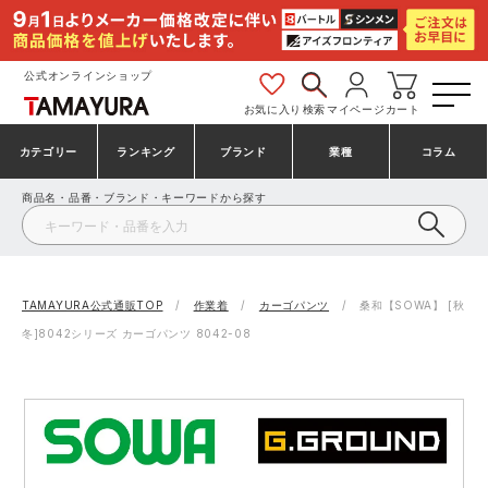
公式オンラインショップ
お気に入り
検索
マイページ
カート
カテゴリー
ランキング
ブランド
業種
コラム
商品名・品番・ブランド・キーワードから探す
安全靴・作業靴
安全靴ランキング
アシックス
建設・建築作業服
ミズノ
シューズ
安全靴スニーカーランキング
プーマ
製造・工場作業服
コンバース（CONVERSE）
TAMAYURA公式通販TOP
作業着
カーゴパンツ
桑和【SOWA】 [秋
冬]8042シリーズ カーゴパンツ 8042-08
作業着・作業服
シューズランキング
シモン
鉄鋼・機械作業服
バートル
事務服・オフィスウェア
アシックス安全靴ランキング
アイズフロンティア
大工・鳶作業服
TSDESIGN