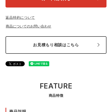
中塚被服
イーブンリバー
ニット
返品特約について
スターライト工業
東洋物産工業
ファン付きウェア
商品についてのお問い合わせ
弘進ゴム
藤井電工
防寒
お見積もり相談はこちら
福山ゴム工業
ビッグボーン商事株式会社
カジュアル
FEATURE
商品特徴
商品説明