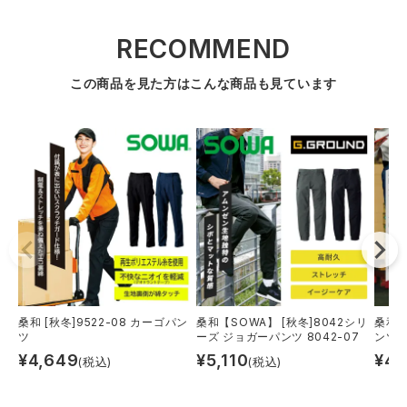
RECOMMEND
この商品を見た方はこんな商品も見ています
桑和 [秋冬]9522-08 カーゴパン
桑和【SOWA】 [秋冬]8042シリ
桑和【
ツ
ーズ ジョガーパンツ 8042-07
ンツ 9
¥
4,649
¥
5,110
¥
4,
(税込)
(税込)