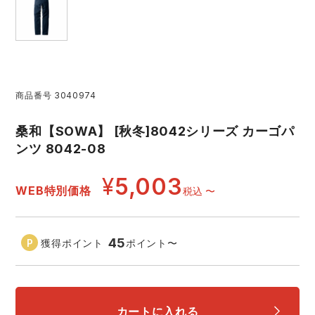
レインウェアランキング
シンメン
夜間・高視認性安全服
日進ゴム
ヤッケ
アイズフロンティア ランキング
ハイパーV
医療白衣・介護服
丸五
作業用小物・アクセサリー
商品番号
3040974
TSDESIGN ランキング
ムービンカット
グラディエーター
鞄・バッグ
桑和【SOWA】 [秋冬]8042シリーズ カーゴパ
ンツ 8042-08
コーコス ランキング
ニオイクリア
タカヤ商事
つなぎ
¥
5,003
WEB特別価格
税込
〜
アイトス ランキング
エアークラフト
自重堂
ファン付き作業着・空調服
ジーベック ランキング
サーヴォ
セロリー 大阪支店
45
獲得ポイント
ポイント
〜
電熱ウェア・ヒートウェア
ネーム刺繍・プリント加工対象商品
アタックベース
サンエス
刺繍・プリント加工対象商品
作業着
カートに入れる