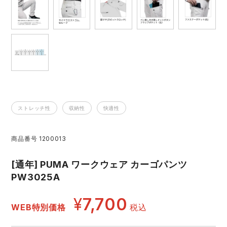
レインウェアランキング
シンメン
夜間・高視認性安全服
日進ゴム
ヤッケ
アイズフロンティア ランキング
ハイパーV
医療白衣・介護服
丸五
作業用小物・アクセサリー
TSDESIGN ランキング
ムービンカット
グラディエーター
鞄・バッグ
ストレッチ性
収納性
快適性
コーコス ランキング
ニオイクリア
タカヤ商事
つなぎ
商品番号
1200013
アイトス ランキング
エアークラフト
自重堂
ファン付き作業着・空調服
[通年] PUMA ワークウェア カーゴパンツ
ジーベック ランキング
サーヴォ
セロリー 大阪支店
PW3025A
電熱ウェア・ヒートウェア
ネーム刺繍・プリント加工対象商品
¥
7,700
アタックベース
サンエス
WEB特別価格
税込
刺繍・プリント加工対象商品
作業着