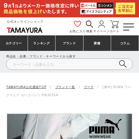
公式オンラインショップ
お気に入り
検索
マイページ
カート
カテゴリー
ランキング
ブランド
業種
コラム
商品名・品番・ブランド・キーワードから探す
安全靴・作業靴
安全靴ランキング
アシックス
建設・建築作業服
ミズノ
シューズ
安全靴スニーカーランキング
プーマ
製造・工場作業服
コンバース（CONVERSE）
TAMAYURA公式通販TOP
ブランド一覧
プーマ
[通年] PUMA ワー
クウェア カーゴパンツ PW3025A
作業着・作業服
シューズランキング
シモン
鉄鋼・機械作業服
バートル
事務服・オフィスウェア
アシックス安全靴ランキング
アイズフロンティア
大工・鳶作業服
TSDESIGN