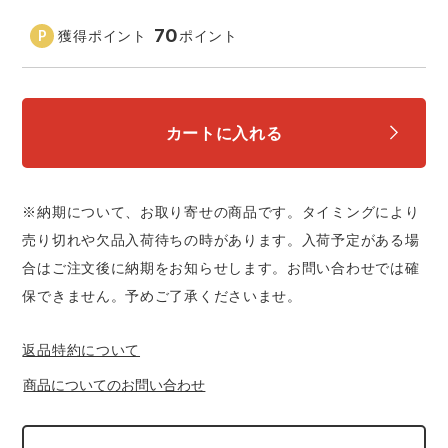
中塚被服
イーブンリバー
ニット
70
獲得ポイント
ポイント
スターライト工業
東洋物産工業
ファン付きウェア
弘進ゴム
藤井電工
カートに入れる
防寒
福山ゴム工業
ビッグボーン商事株式会社
カジュアル
※納期について、お取り寄せの商品です。タイミングにより
売り切れや欠品入荷待ちの時があります。入荷予定がある場
合はご注文後に納期をお知らせします。お問い合わせでは確
保できません。予めご了承くださいませ。
返品特約について
商品についてのお問い合わせ