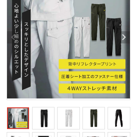
防寒着
ミズノ安全靴ランキング
寅壱
農作業服
アイトス株式会社
作業着ランキング
コーコス
電気・設備作業服
ジーベック
作業用手袋
アウトドアウェアランキング
クロダルマ
配達・営業作業服
桑和
アウトドア・スポーツ
つなぎランキング
山田辰
自動車整備士作業服
クレヒフク
ワークスーツ
空調服ランキング
おたふく手袋
DIY・日曜大工作業服
マック
コンプレッションウェア
コンプレッションウェアランキング
住商モンブラン
飲食店ユニフォーム
ボンマックス
作業用ポロシャツ
作業用ポロシャツランキング
GUSH FORCE
運送・倉庫作業服
CUP
安全保護具
作業用手袋ランキング
GDジャパン
清掃・ビルメンテ作業服
カーシーカシマ
レインウェア・カッパ