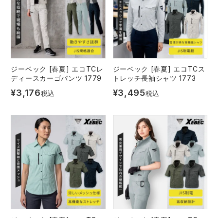
アイズフロンティア ランキング
ハイパーV
医療白衣・介護服
丸五
作業用小物・アクセサリー
TSDESIGN ランキング
ムービンカット
グラディエーター
鞄・バッグ
ジーベック [春夏] エコTCレ
ジーベック [春夏] エコTCス
ディースカーゴパンツ 1779
トレッチ長袖シャツ 1773
コーコス ランキング
ニオイクリア
タカヤ商事
つなぎ
¥
3,176
¥
3,495
税込
税込
アイトス ランキング
エアークラフト
自重堂
ファン付き作業着・空調服
ジーベック ランキング
サーヴォ
セロリー 大阪支店
電熱ウェア・ヒートウェア
ネーム刺繍・プリント加工対象商品
アタックベース
サンエス
刺繍・プリント加工対象商品
作業着
中塚被服
イーブンリバー
ニット