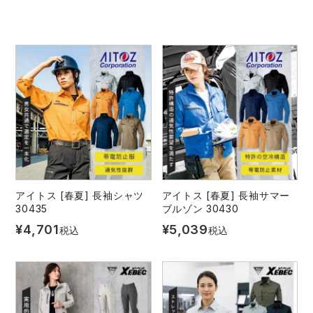
作業着ランキング
コーコス
電気・設備作業服
ジーベック
作業用手袋
アウトドアウェアランキング
クロダルマ
配達・営業作業服
桑和
アウトドア・スポーツ
つなぎランキング
山田辰
自動車整備士作業服
クレヒフク
ワークスーツ
空調服ランキング
おたふく手袋
DIY・日曜大工作業服
マック
コンプレッションウェア
コンプレッションウェアランキング
住商モンブラン
飲食店ユニフォーム
ボンマックス
作業用ポロシャツ
アイトス [春夏] 長袖シャツ
アイトス [春夏] 長袖サマー
30435
ブルゾン 30430
作業用ポロシャツランキング
GUSH FORCE
運送・倉庫作業服
CUP
安全保護具
¥
4,701
¥
5,039
税込
税込
作業用手袋ランキング
GDジャパン
清掃・ビルメンテ作業服
カーシーカシマ
レインウェア・カッパ
レインウェアランキング
シンメン
夜間・高視認性安全服
日進ゴム
ヤッケ