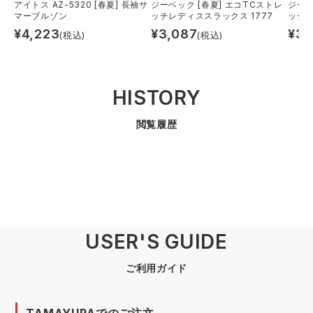
アイトス AZ-5320 [春夏] 長袖サ
ジーベック [春夏] エコTCストレ
ジーベ
マーブルゾン
ッチレディススラックス 1777
ッチ半
¥
4,223
¥
3,087
¥
3,
(税込)
(税込)
HISTORY
閲覧履歴
USER'S GUIDE
ご利用ガイド
TAMAYURAでのご注文