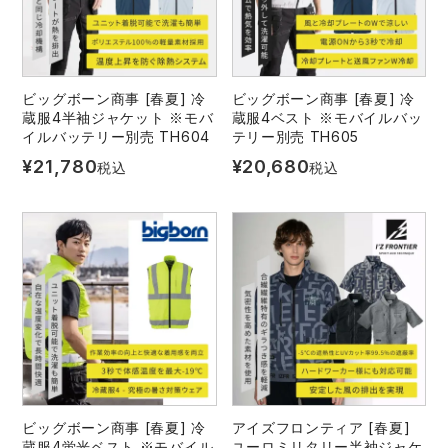
ビッグボーン商事 [春夏] 冷
ビッグボーン商事 [春夏] 冷
蔵服4半袖ジャケット ※モバ
蔵服4ベスト ※モバイルバッ
イルバッテリー別売 TH604
テリー別売 TH605
¥
21,780
¥
20,680
税込
税込
ビッグボーン商事 [春夏] 冷
アイズフロンティア [春夏]
蔵服4蛍光ベスト ※モバイル
ユーロミリタリー半袖ジャケ