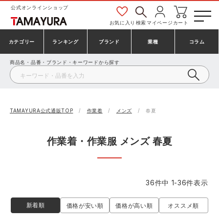
公式オンラインショップ
お気に入り
検索
マイページ
カート
カテゴリー
ランキング
ブランド
業種
コラム
商品名・品番・ブランド・キーワードから探す
安全靴・作業靴
安全靴ランキング
アシックス
建設・建築作業服
ミズノ
シューズ
安全靴スニーカーランキング
プーマ
製造・工場作業服
コンバース（CONVERSE）
TAMAYURA公式通販TOP
作業着
メンズ
春夏
作業着・作業服
シューズランキング
シモン
鉄鋼・機械作業服
バートル
作業着・作業服 メンズ 春夏
事務服・オフィスウェア
アシックス安全靴ランキング
アイズフロンティア
大工・鳶作業服
TSDESIGN
36
件中
1
-
36
件表示
防寒着
ミズノ安全靴ランキング
寅壱
農作業服
アイトス株式会社
新着順
価格が安い順
価格が高い順
オススメ順