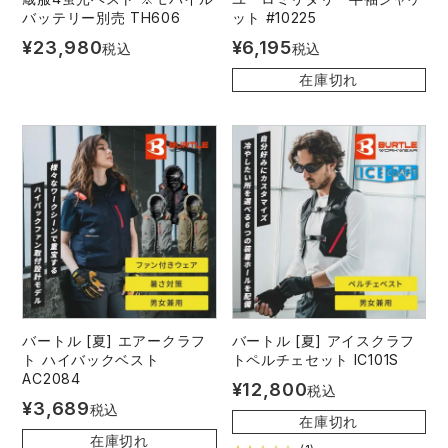
バッテリー別売 TH606
ット #10225
¥
23,980
¥
6,195
税込
税込
在庫切れ
バートル [夏] エアークラフ
バートル [夏] アイスクラフ
ト ハイバックベスト
トペルチェセット IC101S
AC2084
¥
12,800
税込
¥
3,689
税込
在庫切れ
在庫切れ