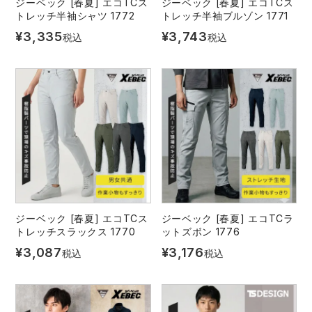
ジーベック [春夏] エコTCス
ジーベック [春夏] エコTCス
スターライト工業
東洋物産工業
トレッチ半袖シャツ 1772
トレッチ半袖ブルゾン 1771
ファン付きウェア
¥
3,335
¥
3,743
税込
税込
弘進ゴム
藤井電工
防寒
福山ゴム工業
ビッグボーン商事株式会社
カジュアル
ジーベック [春夏] エコTCス
ジーベック [春夏] エコTCラ
トレッチスラックス 1770
ットズボン 1776
¥
3,087
¥
3,176
税込
税込