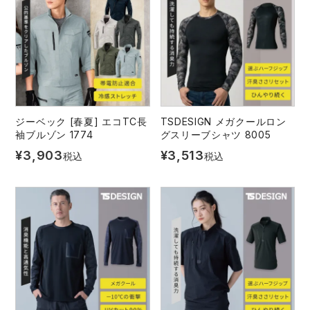
ジーベック [春夏] エコTC長
TSDESIGN メガクールロン
袖ブルゾン 1774
グスリーブシャツ 8005
¥
3,903
¥
3,513
税込
税込