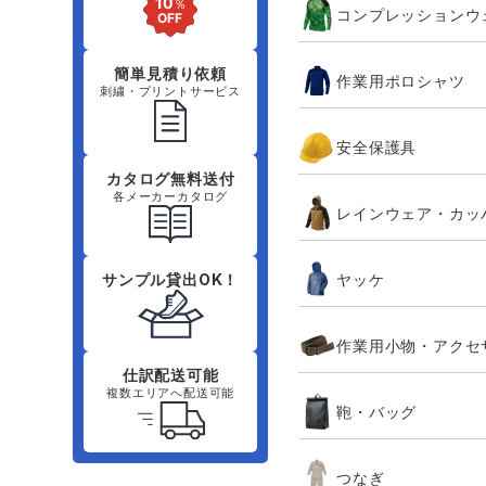
コンプレッションウ
簡単見積り依頼
作業用ポロシャツ
刺繍・プリントサービス
安全保護具
カタログ無料送付
各メーカーカタログ
レインウェア・カッ
ヤッケ
サンプル貸出OK！
作業用小物・アクセ
仕訳配送可能
複数エリアへ配送可能
鞄・バッグ
つなぎ