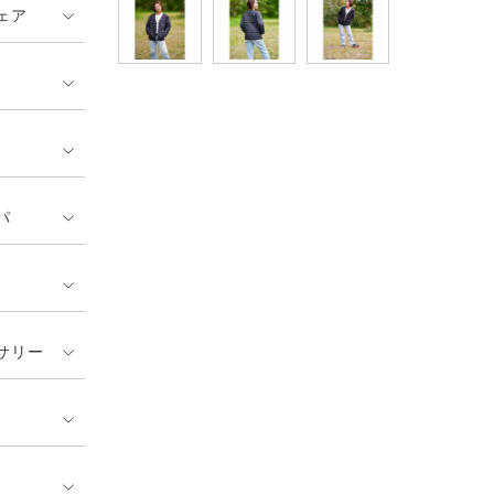
ェア
パ
サリー