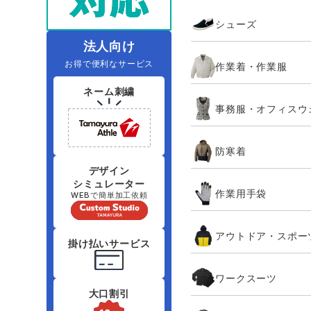
住商モンブラン
ボンマックス
シューズ
アイトス ランキング
ファン付きウェア（空調服シリー
ジーベック
電
シンメン
ズ）
日進ゴム
法人向け
お得で便利なサービス
作業着・作業服
ニオイクリア
タカヤ商事
ネーム刺繍
事務服・オフィスウ
アタックベース
サンエス
防寒着
弘進ゴム
藤井電工
デザイン
シミュレーター
作業用手袋
WEBで簡単加工依頼
アウトドア・スポー
掛け払いサービス
ワークスーツ
大口割引