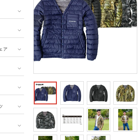
GUSH FORCE
CUP
ネーム刺繍・プリント加工対象
 ランキング
熱ウェア・ヒートウェア
刺繍・プリント加工対象
ハイパーV
丸五
作業着
エアークラフト
自重堂
ニット
ェア
中塚被服
イーブンリバー
ファン付きウェア
福山ゴム工業
ビッグボーン商事株式会
防寒
社
カジュアル
ツ