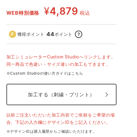
GDジャパン
カーシーカシマ
商品
¥
4,879
WEB特別価格
税込
商品
ムービンカット
グラディエーター
44
獲得ポイント
ポイント
？
サーヴォ
セロリー 大阪支店
スターライト工業
東洋物産工業
加工シミュレーターCustom Studioへリンクします。
同一商品で色違い・サイズ違いの加工もできます。
4.ネイビー
※Custom Studioの使い方ガイドはこちら
加工する（刺繍・プリント）
以前ご注文いただいた加工内容でご依頼をご希望の場
合、下記の入力欄にデザインIDをご記入ください。
※デザインIDは購入履歴からご確認いただけます。