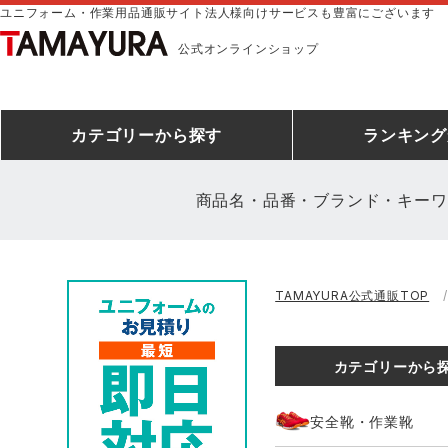
ユニフォーム・作業用品通販サイト法人様向けサービスも豊富にございます
公式オンラインショップ
カテゴリー
から探す
ランキング
商品名・品番・ブランド・キーワ
安全靴ランキング
アシックス
建設・建築作業服
安全靴・作業靴
ミズノ
安全靴ス
製造・工
シ
TAMAYURA公式通販TOP
ミズノ安全靴ランキング
農作業服
防寒着
作業着ラ
電気・設
作
アイズフロンティア
TSDESIGN
カテゴリーから
空調服ランキング
DIY・日曜大工作業服
コンプレッションウェア
コンプレ
飲食店ユ
作
クロダルマ
桑和
安全靴・作業靴
レインウェアランキング
夜間・高視認性安全服
ヤッケ
アイズフロ
医療白衣
作