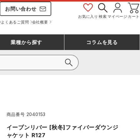
お問い合わせ
お気に入り
検索
マイページ
カート
よくあるご質問
会社概要
業種
から探す
コラム
を見る
シモン
アシックス安全靴ランキング
大工・鳶作業服
事務服(オフィスウェア)
バートル
ェア
つなぎランキング
自動車整備士作業服
ワークスーツ
コーコス
ジーベック
商品番号
2040153
作業用手袋ランキング
清掃・ビルメンテ作業服
レインウェア・カッパ
おたふく手袋
マック
イーブンリバー [秋冬]ファイバーダウンジ
コーコス ランキング
つなぎ
ャケット R127