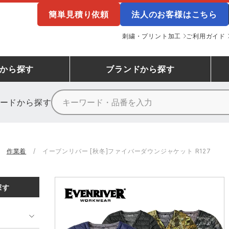
簡単見積り依頼
法人のお客様はこちら
刺繍・プリント加工
ご利用ガイド
から探す
ブランド
から探す
ードから探す
ニーカーランキング
場作業服
ューズ
プーマ
コンバース
シューズランキング
鉄鋼・機械作業服
作業着
（CONVERSE）
作業着
イーブンリバー [秋冬]ファイバーダウンジャケット R127
ンキング
備作業服
業用手袋
アウトドアウェアランキング
配達・営業作業服
アウトドア・スポーツウ
寅壱
アイトス株式会社
探す
ッションウェアランキング
ニフォーム
業用ポロシャツ
作業用ポロシャツランキング
運送・倉庫作業服
安全保護具
山田辰
クレヒフク
ンティア ランキング
・介護服
業用小物・アクセサリー類
TSDESIGN ランキング
鞄・バッグ類