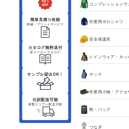
コンプレッションウ
簡単見積り依頼
作業用ポロシャツ
刺繍・プリントサービス
安全保護具
カタログ無料送付
各メーカーカタログ
レインウェア・カッ
ヤッケ
サンプル貸出OK！
作業用小物・アクセ
仕訳配送可能
複数エリアへ配送可能
鞄・バッグ
つなぎ