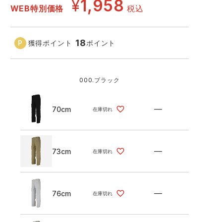
GDジャパン
¥
1,958
カーシーカシマ
WEB特別価格
税込
商品
商品
ムービンカット
グラディエーター
18
獲得ポイント
ポイント
サーヴォ
セロリー 大阪支店
000.ブラック
スターライト工業
東洋物産工業
—
70cm
70cm
在庫切れ
—
73cm
在庫切れ
—
76cm
在庫切れ