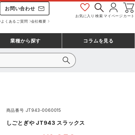
お問い合わせ
お気に入り
検索
マイページ
カート
よくあるご質問
会社概要
業種
から探す
コラム
を見る
シモン
アシックス安全靴ランキング
大工・鳶作業服
事務服(オフィスウェア)
バートル
ェア
つなぎランキング
自動車整備士作業服
ワークスーツ
コーコス
ジーベック
商品番号
JT943-0060015
作業用手袋ランキング
清掃・ビルメンテ作業服
レインウェア・カッパ
おたふく手袋
マック
しごとぎや JT943 スラックス
コーコス ランキング
つなぎ