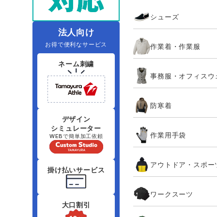
住商モンブラン
ボンマックス
シューズ
アイトス ランキング
ファン付きウェア（空調服シリー
ジーベック
電
シンメン
ズ）
日進ゴム
法人向け
お得で便利なサービス
作業着・作業服
ニオイクリア
タカヤ商事
ネーム刺繍
事務服・オフィスウ
アタックベース
サンエス
防寒着
弘進ゴム
藤井電工
デザイン
シミュレーター
作業用手袋
WEBで簡単加工依頼
アウトドア・スポー
掛け払いサービス
ワークスーツ
大口割引