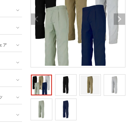
GUSH FORCE
CUP
ネーム刺繍・プリント加工対象
 ランキング
熱ウェア・ヒートウェア
刺繍・プリント加工対象
ハイパーV
丸五
作業着
エアークラフト
自重堂
ニット
ェア
中塚被服
イーブンリバー
ファン付きウェア
福山ゴム工業
ビッグボーン商事株式会
防寒
社
カジュアル
ツ