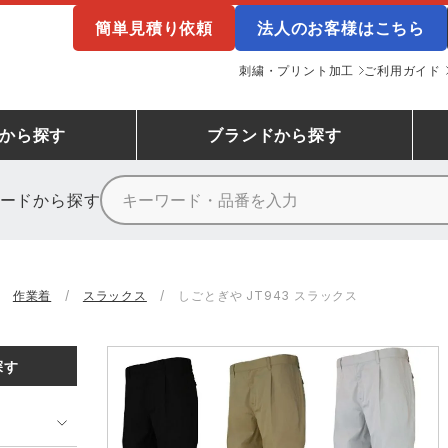
簡単見積り依頼
法人のお客様はこちら
刺繍・プリント加工
ご利用ガイド
から探す
ブランド
から探す
ードから探す
ニーカーランキング
場作業服
ューズ
プーマ
コンバース
シューズランキング
鉄鋼・機械作業服
作業着
（CONVERSE）
作業着
スラックス
しごとぎや JT943 スラックス
ンキング
備作業服
業用手袋
アウトドアウェアランキング
配達・営業作業服
アウトドア・スポーツウ
寅壱
アイトス株式会社
探す
ッションウェアランキング
ニフォーム
業用ポロシャツ
作業用ポロシャツランキング
運送・倉庫作業服
安全保護具
山田辰
クレヒフク
ンティア ランキング
・介護服
業用小物・アクセサリー類
TSDESIGN ランキング
鞄・バッグ類