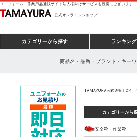
ユニフォーム・作業用品通販サイト法人様向けサービスも豊富にございます
公式オンラインショップ
カテゴリー
から探す
ランキング
商品名・品番・ブランド・キーワ
安全靴ランキング
アシックス
建設・建築作業服
安全靴・作業靴
ミズノ
安全靴ス
製造・工
シ
TAMAYURA公式通販TOP
ミズノ安全靴ランキング
農作業服
防寒着
作業着ラ
電気・設
作
アイズフロンティア
TSDESIGN
カテゴリーから
空調服ランキング
DIY・日曜大工作業服
コンプレッションウェア
コンプレ
飲食店ユ
作
クロダルマ
桑和
安全靴・作業靴
レインウェアランキング
夜間・高視認性安全服
ヤッケ
アイズフロ
医療白衣
作