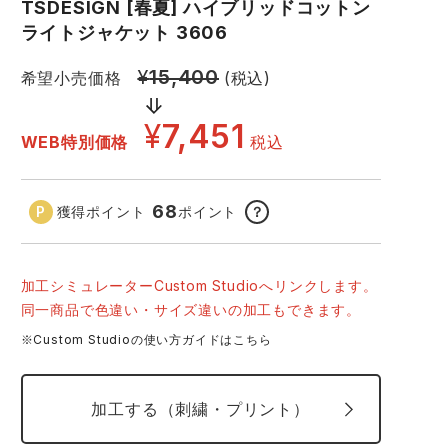
GDジャパン
カーシーカシマ
TSDESIGN [春夏] ハイブリッドコットン
商品
ライトジャケット 3606
商品
ムービンカット
グラディエーター
¥
15,400
希望小売価格
(税込)
サーヴォ
セロリー 大阪支店
¥
7,451
WEB特別価格
税込
スターライト工業
東洋物産工業
68
獲得ポイント
ポイント
？
15 ベージュ
25
加工シミュレーターCustom Studioへリンクします。
同一商品で色違い・サイズ違いの加工もできます。
※Custom Studioの使い方ガイドはこちら
加工する（刺繍・プリント）