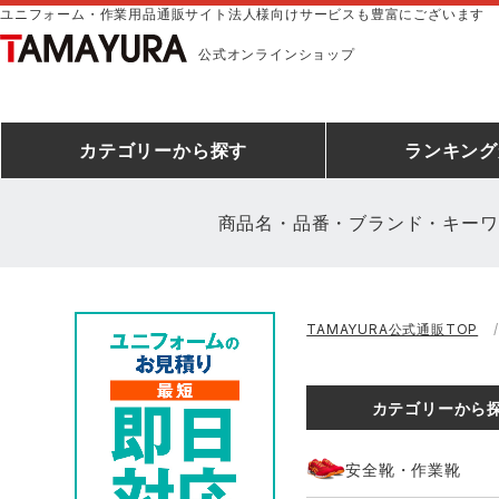
ユニフォーム・作業用品通販サイト法人様向けサービスも豊富にございます
公式オンラインショップ
カテゴリー
から探す
ランキング
商品名・品番・ブランド・キーワ
安全靴ランキング
アシックス
建設・建築作業服
安全靴・作業靴
ミズノ
安全靴ス
製造・工
シ
TAMAYURA公式通販TOP
ミズノ安全靴ランキング
農作業服
防寒着
作業着ラ
電気・設
作
アイズフロンティア
TSDESIGN
カテゴリーから
空調服ランキング
DIY・日曜大工作業服
コンプレッションウェア
コンプレ
飲食店ユ
作
クロダルマ
桑和
安全靴・作業靴
レインウェアランキング
夜間・高視認性安全服
ヤッケ
アイズフロ
医療白衣
作