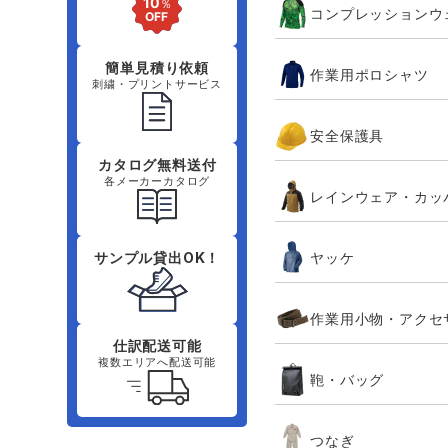
コンプレッションウ
簡単見積り依頼
作業用ポロシャツ
刺繍・プリントサービス
安全保護具
カタログ無料送付
各メーカーカタログ
レインウェア・カッ
ヤッケ
サンプル貸出OK！
作業用小物・アクセ
仕訳配送可能
複数エリアへ配送可能
鞄・バッグ
つなぎ