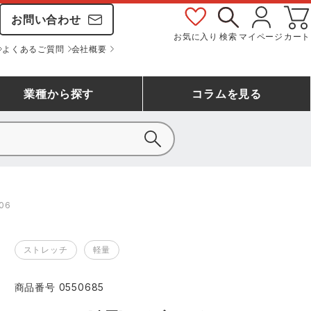
お問い合わせ
お気に入り
検索
マイページ
カート
よくあるご質問
会社概要
業種
から探す
コラム
を見る
シモン
アシックス安全靴ランキング
大工・鳶作業服
事務服(オフィスウェア)
バートル
06
ェア
つなぎランキング
自動車整備士作業服
ワークスーツ
コーコス
ジーベック
ストレッチ
軽量
作業用手袋ランキング
清掃・ビルメンテ作業服
レインウェア・カッパ
おたふく手袋
マック
商品番号
0550685
コーコス ランキング
つなぎ