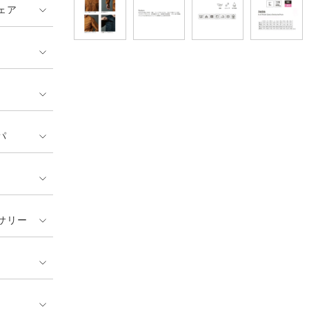
ェア
パ
サリー