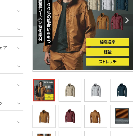
GUSH FORCE
CUP
ネーム刺繍・プリント加工対象
 ランキング
熱ウェア・ヒートウェア
刺繍・プリント加工対象
ハイパーV
丸五
作業着
エアークラフト
自重堂
ニット
ェア
中塚被服
イーブンリバー
ファン付きウェア
福山ゴム工業
ビッグボーン商事株式会
防寒
社
カジュアル
ツ