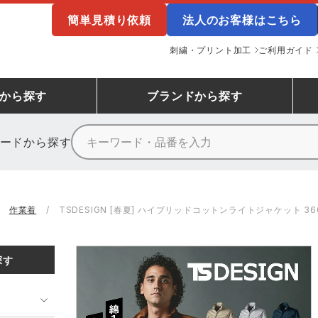
簡単見積り依頼
法人のお客様はこちら
刺繍・プリント加工
ご利用ガイド
から探す
ブランド
から探す
ードから探す
ニーカーランキング
場作業服
ューズ
プーマ
コンバース
シューズランキング
鉄鋼・機械作業服
作業着
（CONVERSE）
作業着
TSDESIGN [春夏] ハイブリッドコットンライトジャケット 36
ンキング
備作業服
業用手袋
アウトドアウェアランキング
配達・営業作業服
アウトドア・スポーツウ
寅壱
アイトス株式会社
探す
ッションウェアランキング
ニフォーム
業用ポロシャツ
作業用ポロシャツランキング
運送・倉庫作業服
安全保護具
山田辰
クレヒフク
ンティア ランキング
・介護服
業用小物・アクセサリー類
TSDESIGN ランキング
鞄・バッグ類