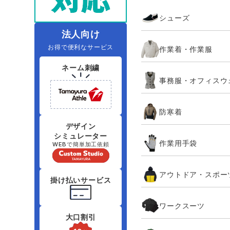
住商モンブラン
ボンマックス
シューズ
アイトス ランキング
ファン付きウェア（空調服シリー
ジーベック
電
シンメン
ズ）
日進ゴム
法人向け
お得で便利なサービス
作業着・作業服
ニオイクリア
タカヤ商事
ネーム刺繍
事務服・オフィスウ
アタックベース
サンエス
防寒着
弘進ゴム
藤井電工
デザイン
シミュレーター
作業用手袋
WEBで簡単加工依頼
アウトドア・スポー
掛け払いサービス
ワークスーツ
大口割引