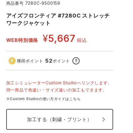
商品番号
7280C-9500159
コーコス ランキング
つなぎ
GDジャパン
カーシーカシマ
アイズフロンティア #7280C ストレッチ
商品
ワークジャケット
商品
ムービンカット
グラディエーター
¥
5,667
WEB特別価格
税込
サーヴォ
セロリー 大阪支店
52
獲得ポイント
ポイント
？
スターライト工業
東洋物産工業
56.ロックブラウン
59
加工シミュレーターCustom Studioへリンクします。
同一商品で色違い・サイズ違いの加工もできます。
※Custom Studioの使い方ガイドはこちら
加工する（刺繍・プリント）