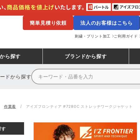
簡単見積り依頼
法人のお客様はこちら
刺繍・プリント加工
ご利用ガイド
から探す
ブランド
から探す
ードから探す
ニーカーランキング
場作業服
ューズ
プーマ
コンバース
シューズランキング
鉄鋼・機械作業服
作業着
（CONVERSE）
作業着
アイズフロンティア #7280C ストレッチワークジャケット
ンキング
備作業服
業用手袋
アウトドアウェアランキング
配達・営業作業服
アウトドア・スポーツウ
寅壱
アイトス株式会社
探す
ッションウェアランキング
ニフォーム
業用ポロシャツ
作業用ポロシャツランキング
運送・倉庫作業服
安全保護具
山田辰
クレヒフク