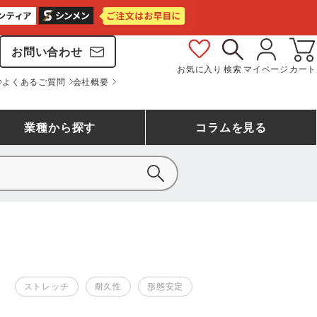
お問い合わせ
お気に入り
検索
マイページ
カート
よくあるご質問
会社概要
業種
から探す
コラム
を見る
シモン
アシックス安全靴ランキング
大工・鳶作業服
事務服(オフィスウェア)
バートル
ェア
つなぎランキング
自動車整備士作業服
ワークスーツ
コーコス
ジーベック
ストレッチ
耐久性
形態安定
作業用手袋ランキング
清掃・ビルメンテ作業服
レインウェア・カッパ
おたふく手袋
マック