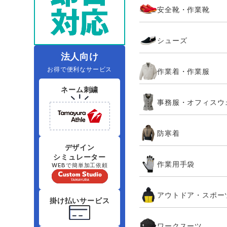
安全靴・作業靴
レインウェアランキング
夜間・高視認性安全服
ヤッケ
アイズフロ
医療白衣
作
住商モンブラン
ボンマックス
シューズ
アイトス ランキング
ファン付きウェア（空調服シリー
ジーベック
電
シンメン
ズ）
日進ゴム
法人向け
お得で便利なサービス
作業着・作業服
ニオイクリア
タカヤ商事
ネーム刺繍
事務服・オフィスウ
アタックベース
サンエス
防寒着
弘進ゴム
藤井電工
デザイン
シミュレーター
作業用手袋
WEBで簡単加工依頼
アウトドア・スポー
掛け払いサービス
ワークスーツ