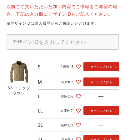
以前ご注文いただいた加工内容でご依頼をご希望の場
合、下記の入力欄にデザインIDをご記入ください。
※デザインIDは購入履歴からご確認いただけます。
S
在庫数
15
カートに入れる
M
在庫数
3
カートに入れる
56.ロックブ
ラウン
—
L
在庫切れ
LL
在庫数
11
カートに入れる
—
3L
在庫切れ
4L
在庫数
7
カートに入れる