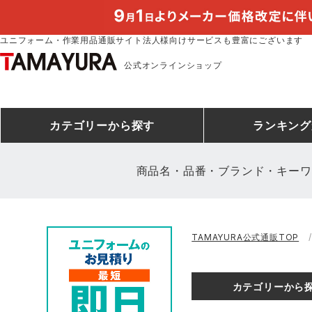
ユニフォーム・作業用品通販サイト法人様向けサービスも豊富にございます
公式オンラインショップ
カテゴリー
から探す
ランキング
商品名・品番・ブランド・キーワ
安全靴ランキング
アシックス
建設・建築作業服
安全靴・作業靴
ミズノ
安全靴ス
製造・工
シ
TAMAYURA公式通販TOP
ミズノ安全靴ランキング
農作業服
防寒着
作業着ラ
電気・設
作
アイズフロンティア
TSDESIGN
カテゴリーから
空調服ランキング
DIY・日曜大工作業服
コンプレッションウェア
コンプレ
飲食店ユ
作
クロダルマ
桑和