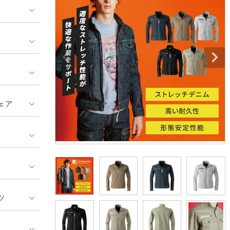
ンティア ランキング
・介護服
業用小物・アクセサリー類
TSDESIGN ランキング
鞄・バッグ類
GUSH FORCE
CUP
ネーム刺繍・プリント加工対象
 ランキング
熱ウェア・ヒートウェア
刺繍・プリント加工対象
ハイパーV
丸五
作業着
エアークラフト
自重堂
ニット
ェア
中塚被服
イーブンリバー
ファン付きウェア
福山ゴム工業
ビッグボーン商事株式会
防寒
社
カジュアル
ツ