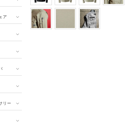
ェア
パ
サリー