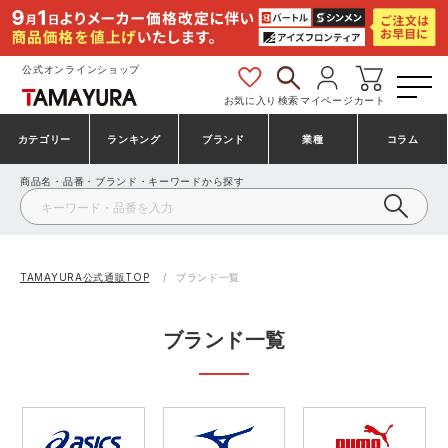
公式オンラインショップ
お気に入り
検索
マイページ
カート
カテゴリー
ランキング
ブランド
業種
コラム
商品名・品番・ブランド・キーワードから探す
安全靴・作業靴
安全靴ランキング
アシックス
建設・建築作業服
ミズノ
シューズ
安全靴スニーカーランキング
プーマ
製造・工場作業服
コンバース（CONVERSE）
TAMAYURA公式通販TOP
ブランド一覧
作業着・作業服
シューズランキング
シモン
鉄鋼・機械作業服
バートル
ブランド一覧
事務服・オフィスウェア
アシックス安全靴ランキング
アイズフロンティア
大工・鳶作業服
TSDESIGN