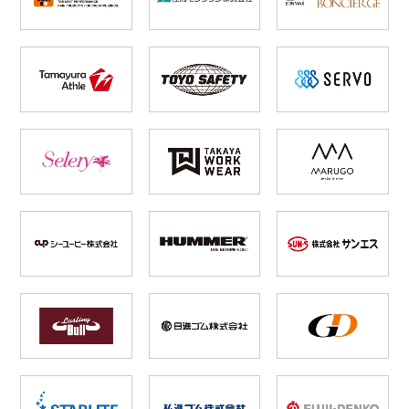
レインウェアランキング
シンメン
夜間・高視認性安全服
日進ゴム
ヤッケ
アイズフロンティア ランキング
ハイパーV
医療白衣・介護服
丸五
作業用小物・アクセサリー
TSDESIGN ランキング
ムービンカット
グラディエーター
鞄・バッグ
コーコス ランキング
ニオイクリア
タカヤ商事
つなぎ
アイトス ランキング
エアークラフト
自重堂
ファン付き作業着・空調服
ジーベック ランキング
サーヴォ
セロリー 大阪支店
電熱ウェア・ヒートウェア
ネーム刺繍・プリント加工対象商品
アタックベース
サンエス
刺繍・プリント加工対象商品
作業着