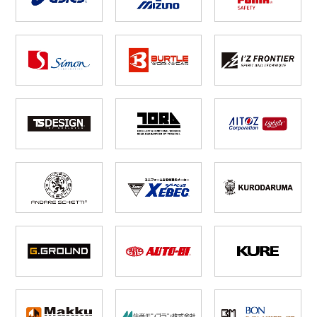
防寒着
ミズノ安全靴ランキング
寅壱
農作業服
アイトス株式会社
作業着ランキング
コーコス
電気・設備作業服
ジーベック
作業用手袋
アウトドアウェアランキング
クロダルマ
配達・営業作業服
桑和
アウトドア・スポーツ
つなぎランキング
山田辰
自動車整備士作業服
クレヒフク
ワークスーツ
空調服ランキング
おたふく手袋
DIY・日曜大工作業服
マック
コンプレッションウェア
コンプレッションウェアランキング
住商モンブラン
飲食店ユニフォーム
ボンマックス
作業用ポロシャツ
作業用ポロシャツランキング
GUSH FORCE
運送・倉庫作業服
CUP
安全保護具
作業用手袋ランキング
GDジャパン
清掃・ビルメンテ作業服
カーシーカシマ
レインウェア・カッパ