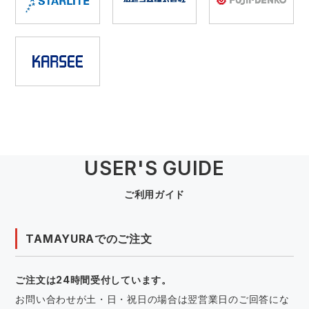
中塚被服
イーブンリバー
ニット
スターライト工業
東洋物産工業
ファン付きウェア
弘進ゴム
藤井電工
防寒
福山ゴム工業
ビッグボーン商事株式会社
カジュアル
USER'S GUIDE
ご利用ガイド
TAMAYURAでのご注文
ご注文は24時間受付しています。
お問い合わせが土・日・祝日の場合は翌営業日のご回答にな