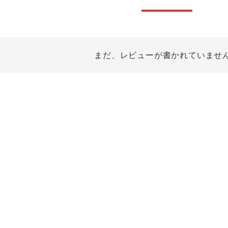
ンティア ランキング
・介護服
業用小物・アクセサリー類
TSDESIGN ランキング
鞄・バッグ類
GUSH FORCE
CUP
ネーム刺繍・プリント加工対象
 ランキング
熱ウェア・ヒートウェア
刺繍・プリント加工対象
ハイパーV
丸五
作業着
まだ、レビューが書かれていませ
エアークラフト
自重堂
ニット
中塚被服
イーブンリバー
ファン付きウェア
福山ゴム工業
ビッグボーン商事株式会
防寒
社
カジュアル