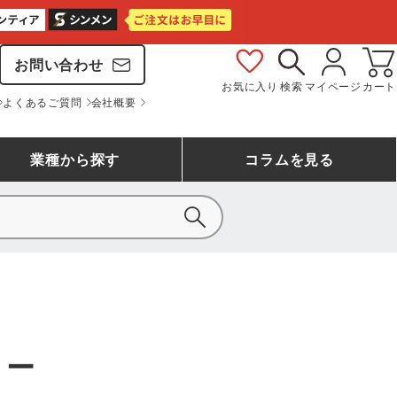
お問い合わせ
お気に入り
検索
マイページ
カート
よくあるご質問
会社概要
業種
から探す
コラム
を見る
シモン
アシックス安全靴ランキング
大工・鳶作業服
事務服(オフィスウェア)
バートル
ェア
つなぎランキング
自動車整備士作業服
ワークスーツ
コーコス
ジーベック
ュー
作業用手袋ランキング
清掃・ビルメンテ作業服
レインウェア・カッパ
おたふく手袋
マック