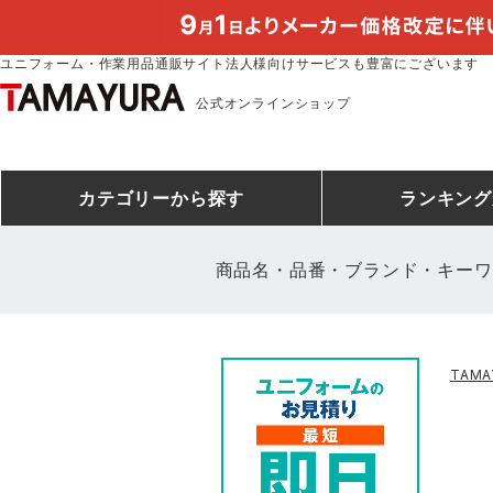
ユニフォーム・作業用品通販サイト法人様向けサービスも豊富にございます
公式オンラインショップ
カテゴリー
から探す
ランキング
商品名・品番・ブランド・キーワ
安全靴ランキング
アシックス
建設・建築作業服
安全靴・作業靴
ミズノ
安全靴ス
製造・工
シ
TAM
ミズノ安全靴ランキング
農作業服
防寒着
作業着ラ
電気・設
作
アイズフロンティア
TSDESIGN
空調服ランキング
DIY・日曜大工作業服
コンプレッションウェア
コンプレ
飲食店ユ
作
クロダルマ
桑和