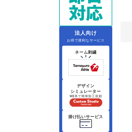
レインウェアランキング
夜間・高視認性安全服
ヤッケ
アイズフロ
医療白衣
作
住商モンブラン
ボンマックス
アイトス ランキング
ファン付きウェア（空調服シリー
ジーベック
電
シンメン
ズ）
日進ゴム
法人向け
お得で便利なサービス
ニオイクリア
タカヤ商事
ネーム刺繍
アタックベース
サンエス
弘進ゴム
藤井電工
デザイン
シミュレーター
WEBで簡単加工依頼
掛け払いサービス