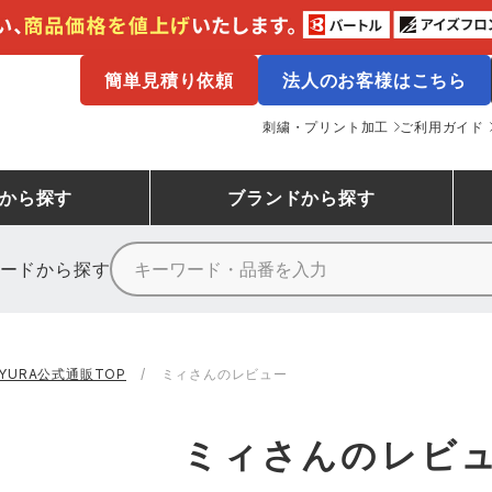
簡単見積り依頼
法人のお客様はこちら
刺繍・プリント加工
ご利用ガイド
から探す
ブランド
から探す
ードから探す
ニーカーランキング
場作業服
ューズ
プーマ
コンバース
シューズランキング
鉄鋼・機械作業服
作業着
（CONVERSE）
AYURA公式通販TOP
ミィさんのレビュー
ンキング
備作業服
業用手袋
アウトドアウェアランキング
配達・営業作業服
アウトドア・スポーツウ
寅壱
アイトス株式会社
ミィさんのレビ
ッションウェアランキング
ニフォーム
業用ポロシャツ
作業用ポロシャツランキング
運送・倉庫作業服
安全保護具
山田辰
クレヒフク