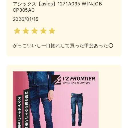
中塚被服
イーブンリバー
アシックス【asics】1271A035 WINJOB
ニット
CP305AC
2026/01/15
スターライト工業
東洋物産工業
ファン付きウェア
弘進ゴム
藤井電工
防寒
かっこいいし一目惚れして買った甲斐あった⭕️
福山ゴム工業
ビッグボーン商事株式会社
カジュアル