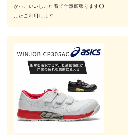
かっこいいしこれ着て仕事頑張ります⭕️

レインウェアランキング
シンメン
夜間・高視認性安全服
日進ゴム
ヤッケ
またご利用します
アイズフロンティア ランキング
ハイパーV
医療白衣・介護服
丸五
作業用小物・アクセサリー
TSDESIGN ランキング
ムービンカット
グラディエーター
鞄・バッグ
コーコス ランキング
ニオイクリア
タカヤ商事
つなぎ
アイトス ランキング
エアークラフト
自重堂
ファン付き作業着・空調服
ジーベック ランキング
サーヴォ
セロリー 大阪支店
電熱ウェア・ヒートウェア
ネーム刺繍・プリント加工対象商品
アタックベース
サンエス
刺繍・プリント加工対象商品
作業着