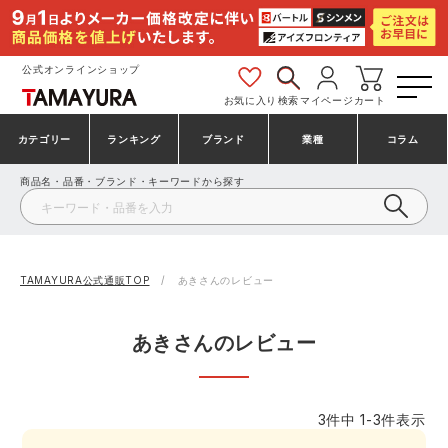
公式オンラインショップ
お気に入り
検索
マイページ
カート
カテゴリー
ランキング
ブランド
業種
コラム
商品名・品番・ブランド・キーワードから探す
安全靴・作業靴
安全靴ランキング
アシックス
建設・建築作業服
ミズノ
シューズ
安全靴スニーカーランキング
プーマ
製造・工場作業服
コンバース（CONVERSE）
TAMAYURA公式通販TOP
あきさんのレビュー
作業着・作業服
シューズランキング
シモン
鉄鋼・機械作業服
バートル
あきさんのレビュー
事務服・オフィスウェア
アシックス安全靴ランキング
アイズフロンティア
大工・鳶作業服
TSDESIGN
3
件中
1
-
3
件表示