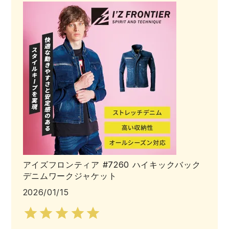
防寒着
ミズノ安全靴ランキング
寅壱
農作業服
アイトス株式会社
作業着ランキング
コーコス
電気・設備作業服
ジーベック
作業用手袋
アウトドアウェアランキング
クロダルマ
配達・営業作業服
桑和
アウトドア・スポーツ
つなぎランキング
山田辰
自動車整備士作業服
クレヒフク
ワークスーツ
空調服ランキング
おたふく手袋
DIY・日曜大工作業服
マック
コンプレッションウェア
コンプレッションウェアランキング
住商モンブラン
飲食店ユニフォーム
ボンマックス
作業用ポロシャツ
アイズフロンティア #7260 ハイキックバック
デニムワークジャケット
作業用ポロシャツランキング
GUSH FORCE
運送・倉庫作業服
CUP
安全保護具
2026/01/15
作業用手袋ランキング
GDジャパン
清掃・ビルメンテ作業服
カーシーカシマ
レインウェア・カッパ