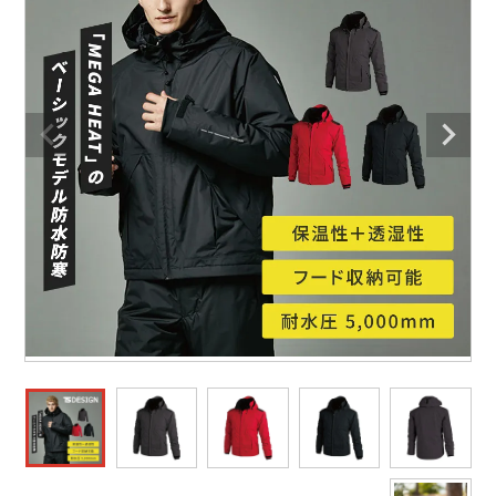
防寒着
ミズノ安全靴ランキング
寅壱
農作業服
アイトス株式会社
作業着ランキング
コーコス
電気・設備作業服
ジーベック
作業用手袋
アウトドアウェアランキング
クロダルマ
配達・営業作業服
桑和
アウトドア・スポーツ
つなぎランキング
山田辰
自動車整備士作業服
クレヒフク
ワークスーツ
空調服ランキング
おたふく手袋
DIY・日曜大工作業服
マック
コンプレッションウェア
コンプレッションウェアランキング
住商モンブラン
飲食店ユニフォーム
ボンマックス
作業用ポロシャツ
作業用ポロシャツランキング
GUSH FORCE
運送・倉庫作業服
CUP
安全保護具
作業用手袋ランキング
GDジャパン
清掃・ビルメンテ作業服
カーシーカシマ
レインウェア・カッパ