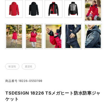
レインウェアランキング
シンメン
夜間・高視認性安全服
日進ゴム
ヤッケ
アイズフロンティア ランキング
ハイパーV
医療白衣・介護服
丸五
作業用小物・アクセサリー
TSDESIGN ランキング
ムービンカット
グラディエーター
鞄・バッグ
コーコス ランキング
ニオイクリア
タカヤ商事
つなぎ
アイトス ランキング
エアークラフト
自重堂
保湿性
透湿性
ファン付き作業着・空調服
ジーベック ランキング
サーヴォ
セロリー 大阪支店
商品番号
18226-0550198
電熱ウェア・ヒートウェア
ネーム刺繍・プリント加工対象商品
TSDESIGN 18226 TSメガヒート防水防寒ジャ
アタックベース
サンエス
刺繍・プリント加工対象商品
ケット
作業着