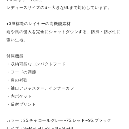
レディースサイズのS～大きな6Lまで対応しています。
●3層構造のレイヤーの高機能素材
雨や風の侵入を完全にシャットダウンする、防風・防水性に
強い生地。
付属機能
・収納可能なコンパクトフード
・フードの調節
・肩の補強
・袖口アジャスター、インナーカフ
・内ポケット
・反射プリント
カラー：25.チャコールグレー~75.レッド~95.ブラック
サイズ：S~M~L~LL~3L~4L~5L~6L