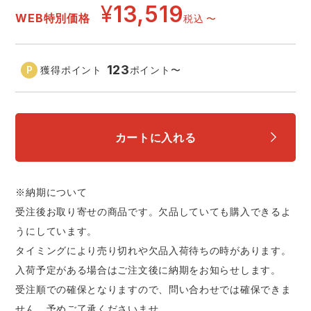
中塚被服
イーブンリバー
¥
13,519
WEB特別価格
税込
〜
ニット
スターライト工業
東洋物産工業
ファン付きウェア
123
獲得ポイント
ポイント
〜
弘進ゴム
藤井電工
防寒
福山ゴム工業
ビッグボーン商事株式会社
カートに入れる
カジュアル
※納期について
受注後お取り寄せの商品です。欠品していても購入できるよ
うにしています。
タイミングにより売り切れや欠品入荷待ちの時があります。
入荷予定がある場合はご注文後に納期をお知らせします。
受注順での確保となりますので、問い合わせでは確保できま
せん。予めご了承くださいませ。