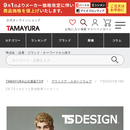
公式オンラインショップ
お気に入り
検索
マイページ
カート
カテゴリー
ランキング
ブランド
業種
コラム
商品名・品番・ブランド・キーワードから探す
安全靴・作業靴
安全靴ランキング
アシックス
建設・建築作業服
ミズノ
シューズ
安全靴スニーカーランキング
プーマ
製造・工場作業服
コンバース（CONVERSE）
TAMAYURA公式通販TOP
アウトドア・スポーツウェア
TSDESIGN 182
26 TSメガヒート防水防寒ジャケット
作業着・作業服
シューズランキング
シモン
鉄鋼・機械作業服
バートル
事務服・オフィスウェア
アシックス安全靴ランキング
アイズフロンティア
大工・鳶作業服
TSDESIGN