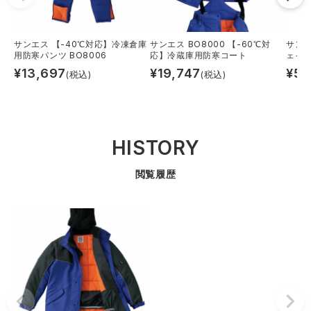
サンエス 【-40℃対応】冷凍倉庫
サンエス BO8000 【-60℃対
サンエ
用防寒パンツ BO8006
応】冷蔵庫用防寒コート
ェイ
¥
13,697
¥
19,747
¥
5,
(税込)
(税込)
HISTORY
閲覧履歴