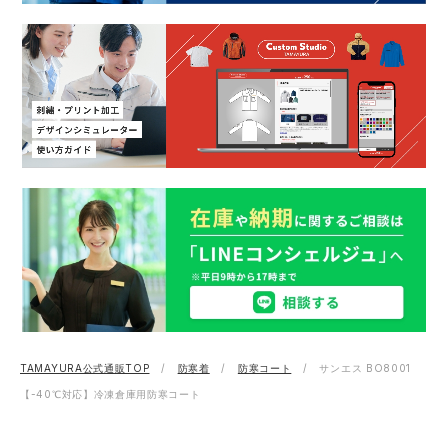
TAMAYURA公式通販TOP
防寒着
防寒コート
サンエス BO8001
【-40℃対応】冷凍倉庫用防寒コート