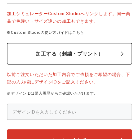
中塚被服
イーブンリバー
ニット
加工シミュレーターCustom Studioへリンクします。同一商
品で色違い・サイズ違いの加工もできます。
スターライト工業
東洋物産工業
ファン付きウェア
※Custom Studioの使い方ガイドはこちら
弘進ゴム
藤井電工
防寒
加工する（刺繍・プリント）
福山ゴム工業
ビッグボーン商事株式会社
カジュアル
以前ご注文いただいた加工内容でご依頼をご希望の場合、下
記の入力欄にデザインIDをご記入ください。
※デザインIDは購入履歴からご確認いただけます。