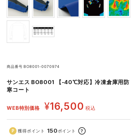
レインウェアランキング
シンメン
夜間・高視認性安全服
日進ゴム
ヤッケ
アイズフロンティア ランキング
ハイパーV
医療白衣・介護服
丸五
作業用小物・アクセサリー
TSDESIGN ランキング
ムービンカット
グラディエーター
鞄・バッグ
コーコス ランキング
ニオイクリア
タカヤ商事
商品番号
BO8001-0070974
つなぎ
サンエス BO8001 【-40℃対応】冷凍倉庫用防
アイトス ランキング
エアークラフト
自重堂
ファン付き作業着・空調服
寒コート
¥
16,500
ジーベック ランキング
サーヴォ
セロリー 大阪支店
電熱ウェア・ヒートウェア
WEB特別価格
税込
ネーム刺繍・プリント加工対象商品
アタックベース
サンエス
刺繍・プリント加工対象商品
作業着
150
獲得ポイント
ポイント
？