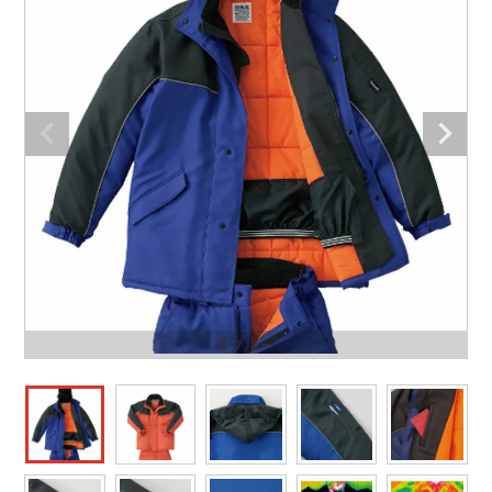
防寒着
ミズノ安全靴ランキング
寅壱
農作業服
アイトス株式会社
作業着ランキング
コーコス
電気・設備作業服
ジーベック
作業用手袋
アウトドアウェアランキング
クロダルマ
配達・営業作業服
桑和
アウトドア・スポーツ
つなぎランキング
山田辰
自動車整備士作業服
クレヒフク
ワークスーツ
空調服ランキング
おたふく手袋
DIY・日曜大工作業服
マック
コンプレッションウェア
コンプレッションウェアランキング
住商モンブラン
飲食店ユニフォーム
ボンマックス
作業用ポロシャツ
4ブルー
作業用ポロシャツランキング
GUSH FORCE
運送・倉庫作業服
CUP
安全保護具
作業用手袋ランキング
GDジャパン
清掃・ビルメンテ作業服
カーシーカシマ
レインウェア・カッパ