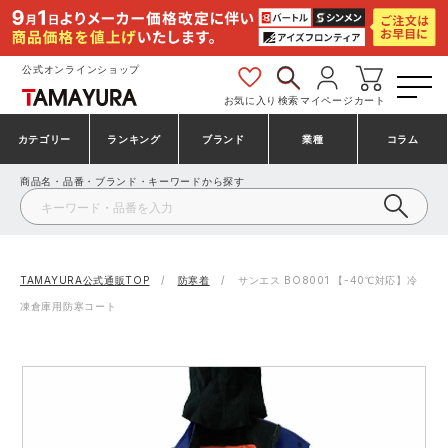
公式オンラインショップ
お気に入り
検索
マイページ
カート
カテゴリー
ランキング
ブランド
業種
コラム
商品名・品番・ブランド・キーワードから探す
安全靴・作業靴
安全靴ランキング
アシックス
建設・建築作業服
ミズノ
シューズ
安全靴スニーカーランキング
プーマ
製造・工場作業服
コンバース（CONVERSE）
TAMAYURA公式通販TOP
防寒着
サンエス BO8001 【-40℃対応】冷
凍倉庫用防寒コート
作業着・作業服
シューズランキング
シモン
鉄鋼・機械作業服
バートル
事務服・オフィスウェア
アシックス安全靴ランキング
アイズフロンティア
大工・鳶作業服
TSDESIGN