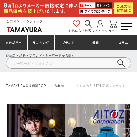
公式オンラインショップ
お気に入り
検索
マイページ
カート
カテゴリー
ランキング
ブランド
業種
コラム
商品名・品番・ブランド・キーワードから探す
安全靴・作業靴
安全靴ランキング
アシックス
建設・建築作業服
ミズノ
シューズ
安全靴スニーカーランキング
プーマ
製造・工場作業服
コンバース（CONVERSE）
TAMAYURA公式通販TOP
作業着
アイトス AZ-6174 防寒ジャケット
作業着・作業服
シューズランキング
シモン
鉄鋼・機械作業服
バートル
事務服・オフィスウェア
アシックス安全靴ランキング
アイズフロンティア
大工・鳶作業服
TSDESIGN