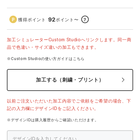
中塚被服
イーブンリバー
ニット
92
獲得ポイント
ポイント
〜
？
スターライト工業
東洋物産工業
ファン付きウェア
加工シミュレーターCustom Studioへリンクします。同一商
弘進ゴム
藤井電工
防寒
品で色違い・サイズ違いの加工もできます。
※Custom Studioの使い方ガイドはこちら
福山ゴム工業
ビッグボーン商事株式会社
カジュアル
加工する（刺繍・プリント）
以前ご注文いただいた加工内容でご依頼をご希望の場合、下
記の入力欄にデザインIDをご記入ください。
※デザインIDは購入履歴からご確認いただけます。