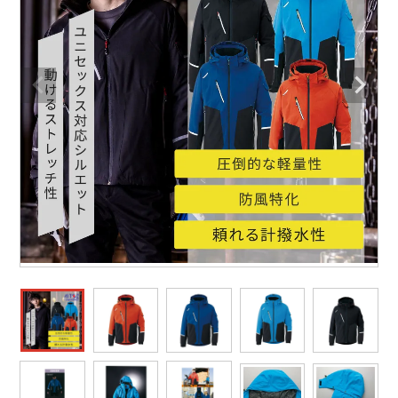
防寒着
ミズノ安全靴ランキング
寅壱
農作業服
アイトス株式会社
作業着ランキング
コーコス
電気・設備作業服
ジーベック
作業用手袋
アウトドアウェアランキング
クロダルマ
配達・営業作業服
桑和
アウトドア・スポーツ
つなぎランキング
山田辰
自動車整備士作業服
クレヒフク
ワークスーツ
空調服ランキング
おたふく手袋
DIY・日曜大工作業服
マック
コンプレッションウェア
コンプレッションウェアランキング
住商モンブラン
飲食店ユニフォーム
ボンマックス
作業用ポロシャツ
作業用ポロシャツランキング
GUSH FORCE
運送・倉庫作業服
CUP
安全保護具
作業用手袋ランキング
GDジャパン
清掃・ビルメンテ作業服
カーシーカシマ
レインウェア・カッパ