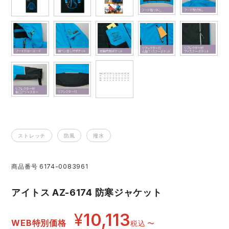
レインウェアランキング
シンメン
夜間・高視認性安全服
日進ゴム
ヤッケ
アイズフロンティア ランキング
ハイパーV
医療白衣・介護服
丸五
作業用小物・アクセサリー
TSDESIGN ランキング
ムービンカット
グラディエーター
鞄・バッグ
コーコス ランキング
ニオイクリア
タカヤ商事
つなぎ
ストレッチ
防風
撥水
アイトス ランキング
エアークラフト
自重堂
ファン付き作業着・空調服
商品番号
6174-0083961
ジーベック ランキング
サーヴォ
セロリー 大阪支店
電熱ウェア・ヒートウェア
アイトス AZ-6174 防寒ジャケット
ネーム刺繍・プリント加工対象商品
アタックベース
サンエス
刺繍・プリント加工対象商品
作業着
¥
10,113
WEB特別価格
税込
〜