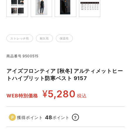
レインウェアランキング
シンメン
夜間・高視認性安全服
日進ゴム
ヤッケ
アイズフロンティア ランキング
ハイパーV
医療白衣・介護服
丸五
作業用小物・アクセサリー
ストレッチ性
耐久性
保温性
TSDESIGN ランキング
ムービンカット
グラディエーター
鞄・バッグ
商品番号
9500515
コーコス ランキング
ニオイクリア
タカヤ商事
つなぎ
アイズフロンティア [秋冬] アルティメットヒー
トハイブリット防寒ベスト 9157
アイトス ランキング
エアークラフト
自重堂
ファン付き作業着・空調服
¥
5,280
WEB特別価格
税込
ジーベック ランキング
サーヴォ
セロリー 大阪支店
電熱ウェア・ヒートウェア
ネーム刺繍・プリント加工対象商品
アタックベース
サンエス
48
獲得ポイント
ポイント
？
刺繍・プリント加工対象商品
作業着