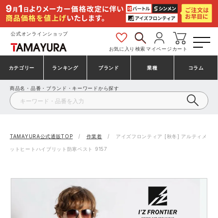
公式オンラインショップ
お気に入り
検索
マイページ
カート
カテゴリー
ランキング
ブランド
業種
コラム
商品名・品番・ブランド・キーワードから探す
安全靴・作業靴
安全靴ランキング
アシックス
建設・建築作業服
ミズノ
シューズ
安全靴スニーカーランキング
プーマ
製造・工場作業服
コンバース（CONVERSE）
TAMAYURA公式通販TOP
作業着
アイズフロンティア [秋冬] アルティメ
ットヒートハイブリット防寒ベスト 9157
作業着・作業服
シューズランキング
シモン
鉄鋼・機械作業服
バートル
事務服・オフィスウェア
アシックス安全靴ランキング
アイズフロンティア
大工・鳶作業服
TSDESIGN