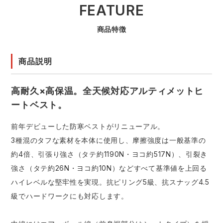
FEATURE
商品特徴
商品説明
高耐久×高保温。全天候対応アルティメットヒ
ートベスト。
前年デビューした防寒ベストがリニューアル。
3種混のタフな素材を本体に使用し、摩擦強度は一般基準の
約4倍、引張り強さ（タテ約1190N・ヨコ約517N）、引裂き
強さ（タテ約26N・ヨコ約10N）などすべて基準値を上回る
ハイレベルな堅牢性を実現。抗ピリング5級、抗スナッグ4.5
級でハードワークにも対応します。