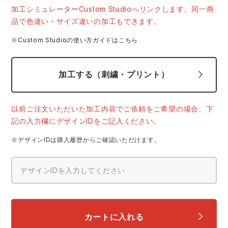
中塚被服
イーブンリバー
加工シミュレーターCustom Studioへリンクします。同一商
ニット
品で色違い・サイズ違いの加工もできます。
スターライト工業
東洋物産工業
※Custom Studioの使い方ガイドはこちら
ファン付きウェア
弘進ゴム
藤井電工
加工する（刺繍・プリント）
防寒
福山ゴム工業
ビッグボーン商事株式会社
カジュアル
以前ご注文いただいた加工内容でご依頼をご希望の場合、下
記の入力欄にデザインIDをご記入ください。
※デザインIDは購入履歴からご確認いただけます。
カートに入れる