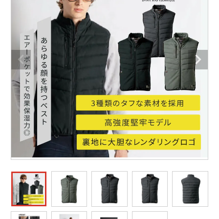
防寒着
ミズノ安全靴ランキング
寅壱
農作業服
アイトス株式会社
作業着ランキング
コーコス
電気・設備作業服
ジーベック
作業用手袋
アウトドアウェアランキング
クロダルマ
配達・営業作業服
桑和
アウトドア・スポーツ
つなぎランキング
山田辰
自動車整備士作業服
クレヒフク
ワークスーツ
空調服ランキング
おたふく手袋
DIY・日曜大工作業服
マック
コンプレッションウェア
コンプレッションウェアランキング
住商モンブラン
飲食店ユニフォーム
ボンマックス
作業用ポロシャツ
作業用ポロシャツランキング
GUSH FORCE
運送・倉庫作業服
CUP
安全保護具
作業用手袋ランキング
GDジャパン
清掃・ビルメンテ作業服
カーシーカシマ
レインウェア・カッパ