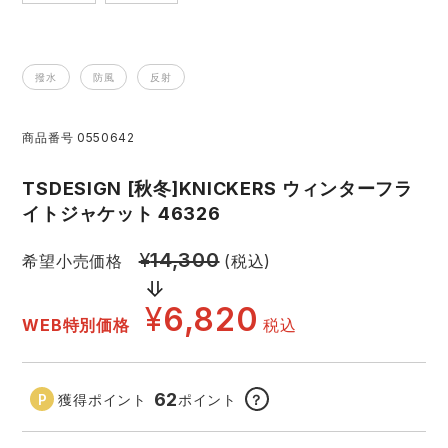
アイズフロンティア ランキング
ハイパーV
医療白衣・介護服
丸五
作業用小物・アクセサリー
撥水
防風
反射
TSDESIGN ランキング
ムービンカット
グラディエーター
鞄・バッグ
商品番号
0550642
コーコス ランキング
ニオイクリア
タカヤ商事
つなぎ
TSDESIGN [秋冬]KNICKERS ウィンターフラ
イトジャケット 46326
アイトス ランキング
エアークラフト
自重堂
ファン付き作業着・空調服
¥
14,300
希望小売価格
(税込)
ジーベック ランキング
サーヴォ
セロリー 大阪支店
電熱ウェア・ヒートウェア
¥
6,820
WEB特別価格
税込
ネーム刺繍・プリント加工対象商品
アタックベース
サンエス
刺繍・プリント加工対象商品
作業着
62
獲得ポイント
ポイント
？
中塚被服
イーブンリバー
ニット