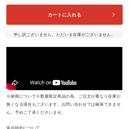
中塚被服
イーブンリバー
ニット
カートに入れる
スターライト工業
東洋物産工業
ファン付きウェア
申し訳ございません。ただいま在庫がございません。
弘進ゴム
藤井電工
防寒
福山ゴム工業
ビッグボーン商事株式会社
カジュアル
※納期について※数量限定商品の為、ご注文が重なり在庫が
無くなる場合もございます。お問い合わせでは確保できませ
ん。予めご了承くださいませ。
返品特約について