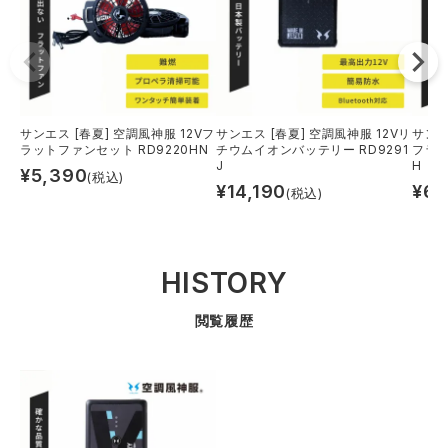
サンエス [春夏] 空調風神服 12Vフ
サンエス [春夏] 空調風神服 12Vリ
サンエ
ラットファンセット RD9220HN
チウムイオンバッテリー RD9291
フラッ
J
H
¥
5,390
(税込)
¥
14,190
¥
6,
(税込)
HISTORY
閲覧履歴