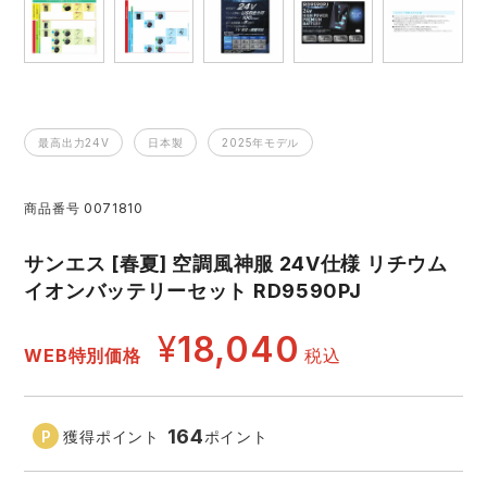
レインウェアランキング
シンメン
夜間・高視認性安全服
日進ゴム
ヤッケ
アイズフロンティア ランキング
ハイパーV
医療白衣・介護服
丸五
作業用小物・アクセサリー
最高出力24V
日本製
2025年モデル
TSDESIGN ランキング
ムービンカット
グラディエーター
鞄・バッグ
商品番号
0071810
コーコス ランキング
ニオイクリア
タカヤ商事
つなぎ
サンエス [春夏] 空調風神服 24V仕様 リチウム
イオンバッテリーセット RD9590PJ
アイトス ランキング
エアークラフト
自重堂
ファン付き作業着・空調服
¥
18,040
WEB特別価格
税込
ジーベック ランキング
サーヴォ
セロリー 大阪支店
電熱ウェア・ヒートウェア
ネーム刺繍・プリント加工対象商品
アタックベース
サンエス
164
獲得ポイント
ポイント
刺繍・プリント加工対象商品
作業着