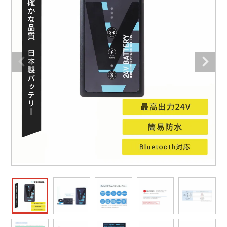
防寒着
ミズノ安全靴ランキング
寅壱
農作業服
アイトス株式会社
作業着ランキング
コーコス
電気・設備作業服
ジーベック
作業用手袋
アウトドアウェアランキング
クロダルマ
配達・営業作業服
桑和
アウトドア・スポーツ
つなぎランキング
山田辰
自動車整備士作業服
クレヒフク
ワークスーツ
空調服ランキング
おたふく手袋
DIY・日曜大工作業服
マック
コンプレッションウェア
コンプレッションウェアランキング
住商モンブラン
飲食店ユニフォーム
ボンマックス
作業用ポロシャツ
作業用ポロシャツランキング
GUSH FORCE
運送・倉庫作業服
CUP
安全保護具
作業用手袋ランキング
GDジャパン
清掃・ビルメンテ作業服
カーシーカシマ
レインウェア・カッパ