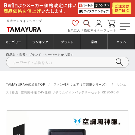
公式オンラインショップ
お気に入り
検索
マイページ
カート
カテゴリー
ランキング
ブランド
業種
コラム
商品名・品番・ブランド・キーワードから探す
安全靴・作業靴
安全靴ランキング
アシックス
建設・建築作業服
ミズノ
シューズ
安全靴スニーカーランキング
プーマ
製造・工場作業服
コンバース（CONVERSE）
TAMAYURA公式通販TOP
ファン付きウェア（空調服シリーズ）
サンエ
ス [春夏] 空調風神服 24V仕様 リチウムイオンバッテリーセット RD9590PJ
作業着・作業服
シューズランキング
シモン
鉄鋼・機械作業服
バートル
事務服・オフィスウェア
アシックス安全靴ランキング
アイズフロンティア
大工・鳶作業服
TSDESIGN