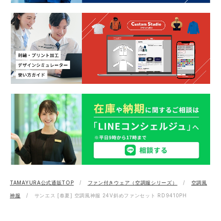
TAMAYURA公式通販TOP
ファン付きウェア（空調服シリーズ）
空調風
神服
サンエス [春夏] 空調風神服 24V斜めファンセット RD9410PH