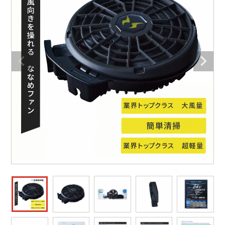
防寒着
ミズノ安全靴ランキング
寅壱
農作業服
アイトス株式会社
作業着ランキング
コーコス
電気・設備作業服
ジーベック
作業用手袋
アウトドアウェアランキング
クロダルマ
配達・営業作業服
桑和
アウトドア・スポーツ
つなぎランキング
山田辰
自動車整備士作業服
クレヒフク
ワークスーツ
空調服ランキング
おたふく手袋
DIY・日曜大工作業服
マック
コンプレッションウェア
コンプレッションウェアランキング
住商モンブラン
飲食店ユニフォーム
ボンマックス
作業用ポロシャツ
作業用ポロシャツランキング
GUSH FORCE
運送・倉庫作業服
CUP
安全保護具
作業用手袋ランキング
GDジャパン
清掃・ビルメンテ作業服
カーシーカシマ
レインウェア・カッパ