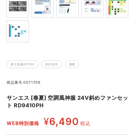
レインウェアランキング
シンメン
夜間・高視認性安全服
日進ゴム
ヤッケ
アイズフロンティア ランキング
ハイパーV
医療白衣・介護服
丸五
作業用小物・アクセサリー
TSDESIGN ランキング
ムービンカット
グラディエーター
鞄・バッグ
最大風量約100ℓ
特許取得
難燃
コーコス ランキング
ニオイクリア
タカヤ商事
つなぎ
商品番号
0071706
アイトス ランキング
エアークラフト
自重堂
ファン付き作業着・空調服
サンエス [春夏] 空調風神服 24V斜めファンセッ
ジーベック ランキング
サーヴォ
セロリー 大阪支店
ト RD9410PH
電熱ウェア・ヒートウェア
ネーム刺繍・プリント加工対象商品
¥
6,490
アタックベース
サンエス
WEB特別価格
税込
刺繍・プリント加工対象商品
作業着