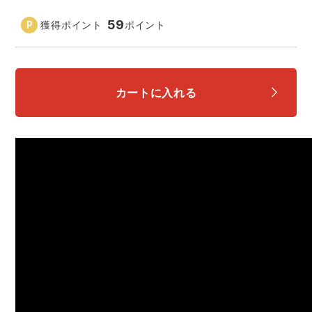
中塚被服
イーブンリバー
ニット
59
獲得ポイント
ポイント
スターライト工業
東洋物産工業
ファン付きウェア
弘進ゴム
藤井電工
カートに入れる
防寒
福山ゴム工業
ビッグボーン商事株式会社
カジュアル