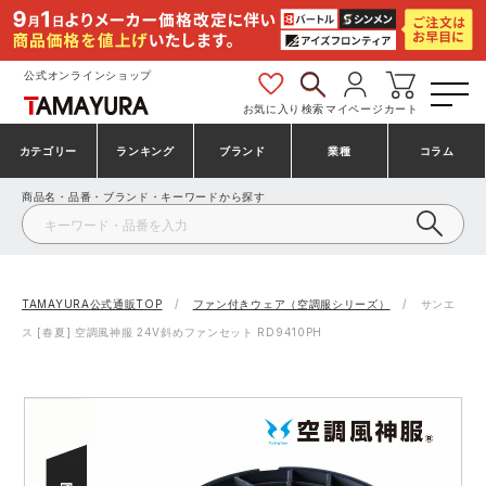
公式オンラインショップ
お気に入り
検索
マイページ
カート
カテゴリー
ランキング
ブランド
業種
コラム
商品名・品番・ブランド・キーワードから探す
安全靴・作業靴
安全靴ランキング
アシックス
建設・建築作業服
ミズノ
シューズ
安全靴スニーカーランキング
プーマ
製造・工場作業服
コンバース（CONVERSE）
TAMAYURA公式通販TOP
ファン付きウェア（空調服シリーズ）
サンエ
ス [春夏] 空調風神服 24V斜めファンセット RD9410PH
作業着・作業服
シューズランキング
シモン
鉄鋼・機械作業服
バートル
事務服・オフィスウェア
アシックス安全靴ランキング
アイズフロンティア
大工・鳶作業服
TSDESIGN