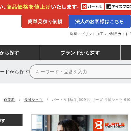
簡単見積り依頼
法人のお客様はこちら
刺繍・プリント加工
ご利用ガイド
から探す
ブランド
から探す
ードから探す
ニーカーランキング
場作業服
ューズ
プーマ
コンバース
シューズランキング
鉄鋼・機械作業服
作業着
（CONVERSE）
作業着
長袖シャツ
バートル [秋冬]6091シリーズ 長袖シャツ 610
ンキング
備作業服
業用手袋
アウトドアウェアランキング
配達・営業作業服
アウトドア・スポーツウ
寅壱
アイトス株式会社
探す
ッションウェアランキング
ニフォーム
業用ポロシャツ
作業用ポロシャツランキング
運送・倉庫作業服
安全保護具
山田辰
クレヒフク