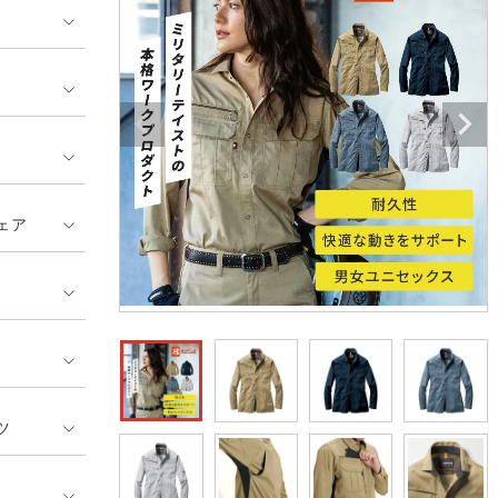
ンティア ランキング
・介護服
業用小物・アクセサリー類
TSDESIGN ランキング
鞄・バッグ類
GUSH FORCE
CUP
ネーム刺繍・プリント加工対象
 ランキング
熱ウェア・ヒートウェア
刺繍・プリント加工対象
ハイパーV
丸五
作業着
エアークラフト
自重堂
ニット
ェア
中塚被服
イーブンリバー
ファン付きウェア
福山ゴム工業
ビッグボーン商事株式会
防寒
社
カジュアル
ツ