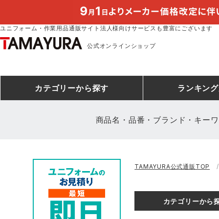
ユニフォーム・作業用品通販サイト法人様向けサービスも豊富にございます
公式オンラインショップ
カテゴリー
から探す
ランキング
商品名・品番・ブランド・キーワ
安全靴ランキング
アシックス
建設・建築作業服
安全靴・作業靴
ミズノ
安全靴ス
製造・工
シ
TAMAYURA公式通販TOP
ミズノ安全靴ランキング
農作業服
防寒着
作業着ラ
電気・設
作
アイズフロンティア
TSDESIGN
カテゴリーから
空調服ランキング
DIY・日曜大工作業服
コンプレッションウェア
コンプレ
飲食店ユ
作
クロダルマ
桑和