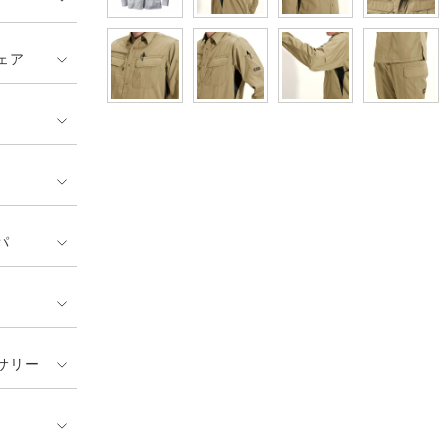
ェア
パ
サリー