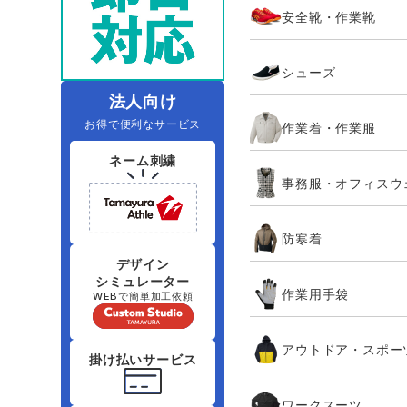
安全靴・作業靴
レインウェアランキング
夜間・高視認性安全服
ヤッケ
アイズフロ
医療白衣
作
住商モンブラン
ボンマックス
シューズ
アイトス ランキング
ファン付きウェア（空調服シリー
ジーベック
電
シンメン
ズ）
日進ゴム
法人向け
お得で便利なサービス
作業着・作業服
ニオイクリア
タカヤ商事
ネーム刺繍
事務服・オフィスウ
アタックベース
サンエス
防寒着
弘進ゴム
藤井電工
デザイン
シミュレーター
作業用手袋
WEBで簡単加工依頼
アウトドア・スポー
掛け払いサービス
ワークスーツ