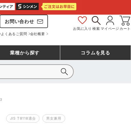
お問い合わせ
お気に入り
検索
マイページ
カート
よくあるご質問
会社概要
業種
から探す
コラム
を見る
シモン
アシックス安全靴ランキング
大工・鳶作業服
事務服(オフィスウェア)
バートル
3
ェア
つなぎランキング
自動車整備士作業服
ワークスーツ
コーコス
ジーベック
JIS T8118適合
男女兼用
作業用手袋ランキング
清掃・ビルメンテ作業服
レインウェア・カッパ
おたふく手袋
マック