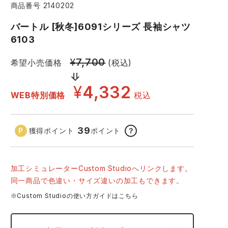
商品番号
2140202
コーコス ランキング
つなぎ
GDジャパン
カーシーカシマ
バートル [秋冬]6091シリーズ 長袖シャツ
商品
6103
商品
ムービンカット
グラディエーター
¥
7,700
希望小売価格
(税込)
サーヴォ
セロリー 大阪支店
¥
4,332
WEB特別価格
税込
スターライト工業
東洋物産工業
39
獲得ポイント
ポイント
？
23 カーキ
加工シミュレーターCustom Studioへリンクします。
同一商品で色違い・サイズ違いの加工もできます。
※Custom Studioの使い方ガイドはこちら