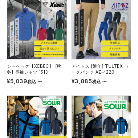
レインウェアランキング
シンメン
夜間・高視認性安全服
日進ゴム
ヤッケ
アイズフロンティア ランキング
ハイパーV
医療白衣・介護服
丸五
作業用小物・アクセサリー
TSDESIGN ランキング
ムービンカット
グラディエーター
鞄・バッグ
ジーベック【XEBEC】 [秋
アイトス [通年] TULTEX ワ
コーコス ランキング
ニオイクリア
タカヤ商事
つなぎ
冬] 長袖シャツ 1513
ークパンツ AZ-4220
¥
5,039
¥
3,885
税込
〜
税込
〜
アイトス ランキング
エアークラフト
自重堂
ファン付き作業着・空調服
ジーベック ランキング
サーヴォ
セロリー 大阪支店
電熱ウェア・ヒートウェア
ネーム刺繍・プリント加工対象商品
アタックベース
サンエス
刺繍・プリント加工対象商品
作業着