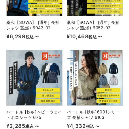
中塚被服
イーブンリバー
ニット
スターライト工業
東洋物産工業
桑和【SOWA】 [通年] 長袖
桑和【SOWA】 [通年] 長袖
ファン付きウェア
シャツ(難燃) 6042-02
シャツ(難燃) 6052-02
¥
6,299
¥
10,468
税込
〜
税込
〜
弘進ゴム
藤井電工
防寒
福山ゴム工業
ビッグボーン商事株式会社
カジュアル
バートル [秋冬]ヘビーウェイ
バートル [秋冬]6091シリー
トポロシャツ 675
ズ 長袖シャツ 6103
¥
2,285
¥
4,332
税込
〜
税込
〜