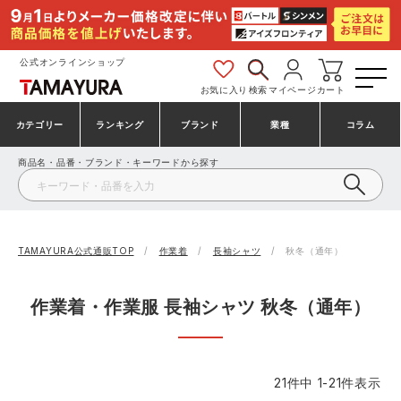
公式オンラインショップ
お気に入り
検索
マイページ
カート
カテゴリー
ランキング
ブランド
業種
コラム
商品名・品番・ブランド・キーワードから探す
安全靴・作業靴
安全靴ランキング
アシックス
建設・建築作業服
ミズノ
シューズ
安全靴スニーカーランキング
プーマ
製造・工場作業服
コンバース（CONVERSE）
TAMAYURA公式通販TOP
作業着
長袖シャツ
秋冬（通年）
作業着・作業服
シューズランキング
シモン
鉄鋼・機械作業服
バートル
作業着・作業服 長袖シャツ 秋冬（通年）
事務服・オフィスウェア
アシックス安全靴ランキング
アイズフロンティア
大工・鳶作業服
TSDESIGN
21
件中
1
-
21
件表示