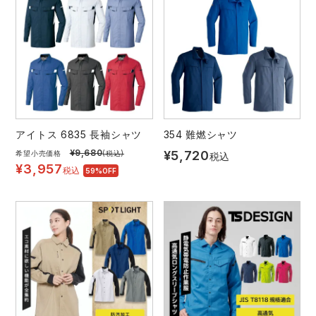
アイトス 6835 長袖シャツ
354 難燃シャツ
¥
9,680
¥
5,720
希望小売価格
(税込)
税込
¥
3,957
税込
59%OFF