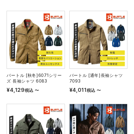
バートル [秋冬]6071シリー
バートル [通年]長袖シャツ
ズ 長袖シャツ 6083
7093
¥
4,129
¥
4,011
税込
〜
税込
〜