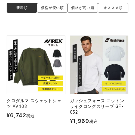
防寒着
ミズノ安全靴ランキング
寅壱
農作業服
アイトス株式会社
新着順
価格が安い順
価格が高い順
オススメ順
作業着ランキング
コーコス
電気・設備作業服
ジーベック
作業用手袋
アウトドアウェアランキング
クロダルマ
配達・営業作業服
桑和
アウトドア・スポーツ
つなぎランキング
山田辰
自動車整備士作業服
クレヒフク
ワークスーツ
空調服ランキング
おたふく手袋
DIY・日曜大工作業服
マック
コンプレッションウェア
コンプレッションウェアランキング
住商モンブラン
飲食店ユニフォーム
ボンマックス
作業用ポロシャツ
クロダルマ スウェットシャ
ガッシュフォース コットン
ツ AV403
ライクロングスリーブ GF-
作業用ポロシャツランキング
GUSH FORCE
運送・倉庫作業服
CUP
安全保護具
052
¥
6,742
税込
¥
1,969
税込
作業用手袋ランキング
GDジャパン
清掃・ビルメンテ作業服
カーシーカシマ
レインウェア・カッパ