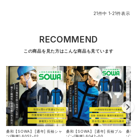
21
件中
1
-
21
件表示
RECOMMEND
この商品を見た方はこんな商品も見ています
桑和【SOWA】 [通年] 長袖シャ
桑和【SOWA】 [通年] 長袖ブル
桑和【
ツ(難燃) 6052-02
ゾン(難燃) 6042-00
ゾン(難